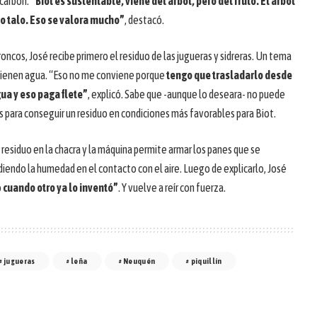
carbón.
“Biot es sustentable, viene del árbol, pero del fruto. El árbol
lo talo. Eso se valora mucho”
, destacó.
roncos, José recibe primero el residuo de las jugueras y sidreras. Un tema
tienen agua. “Eso no me conviene porque
tengo que trasladarlo desde
gua y eso paga flete”
, explicó. Sabe que -aunque lo deseara- no puede
as para conseguir un residuo en condiciones más favorables para Biot.
residuo en la chacra y la máquina permite armar los panes que se
diendo la humedad en el contacto con el aire. Luego de explicarlo, José
o
cuando otro ya lo inventó”
. Y vuelve a reír con fuerza.
jugueras
leña
Neuquén
piquillín