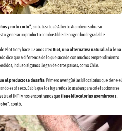
ños y no lo corto”
, sintetiza José Alberto Aramberri sobre su
sto generar un producto combustible de origen biodegradable.
 de Plottier y hace 12 años creó
Biot, una alternativa natural a la leña
ilado dice que a diferencia de lo que sucede con muchos emprendimiento
 pedidos, incluso algunos llegan de otros países, como Chile.
ue el producto te desafía
. Primero averigüé las kilocalorías que tiene el
uando está seco. Sabía que los lugareños lo usaban para calefaccionarse
estra al INTI y nos encontramos que
tiene kilocalorías asombrosas,
rrobo”
, contó.