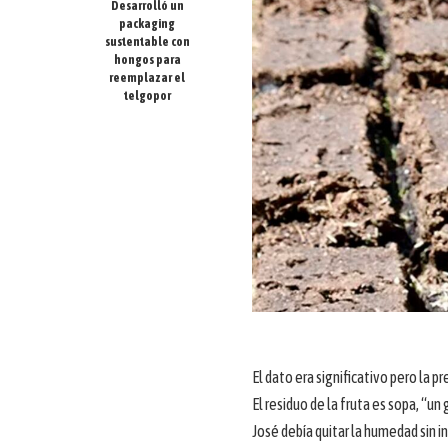
Desarrolló un
packaging
sustentable con
hongos para
reemplazar el
telgopor
El dato era significativo pero la
El residuo de la fruta es sopa, “u
José debía quitar la humedad sin i