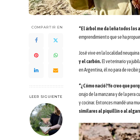
COMPARTIR EN
“El árbol me da leña todos los a
emprendimiento que se ha propue
José vive en la localidad neuquina
y el carbón.
El veterinario ya jub
en Argentina, él no para de recibir
“¿Cómo nació? Yo creo que porq
orujo de la manzana y de la pera c
LEER SIGUIENTE
y cocinar. Entonces mandé una mu
similares al piquillín o al alga