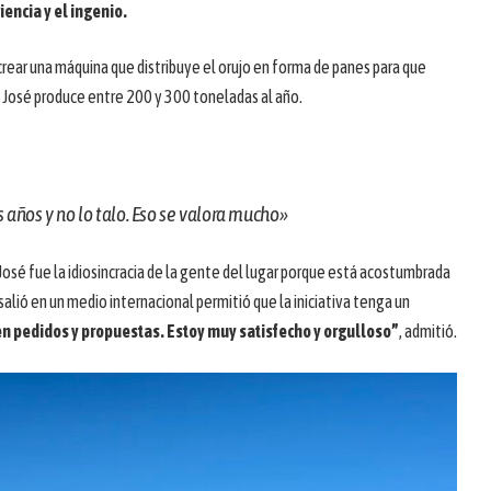
iencia y el ingenio.
crear una máquina que distribuye el orujo en forma de panes para que
. José produce entre 200 y 300 toneladas al año.
s años y no lo talo. Eso se valora mucho»
osé fue la idiosincracia de la gente del lugar porque está acostumbrada
 salió en un medio internacional permitió que la iniciativa tenga un
n pedidos y propuestas. Estoy muy satisfecho y orgulloso”
, admitió.