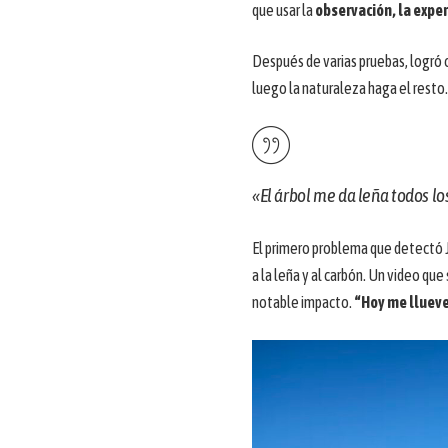
que usar la
observación, la exper
Después de varias pruebas, logró 
luego la naturaleza haga el resto
«El árbol me da leña todos lo
El primero problema que detectó J
a la leña y al carbón. Un video que
notable impacto.
“Hoy me llueve