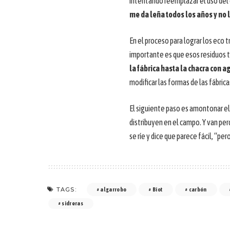
intentando reemplazar el uso del 
me da leña todos los años y no 
En el proceso para lograr los eco t
importante es que esos residuos 
la fábrica hasta la chacra con a
modificar las formas de las fábric
El siguiente paso es amontonar el 
distribuyen en el campo. Y van per
se ríe y dice que parece fácil, “per
TAGS:
algarrobo
Biot
carbón
sidreras