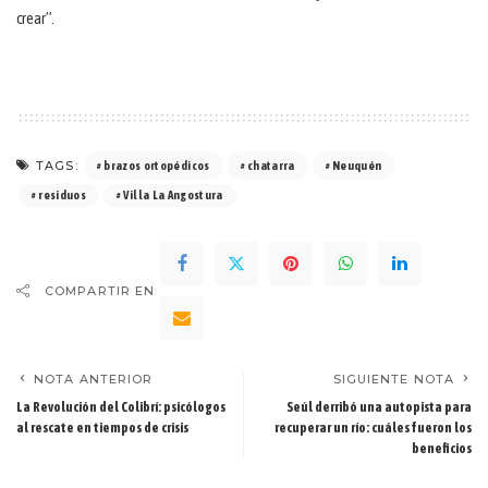
crear”.
TAGS:
brazos ortopédicos
chatarra
Neuquén
residuos
Villa La Angostura
COMPARTIR EN
NOTA ANTERIOR
SIGUIENTE NOTA
La Revolución del Colibrí: psicólogos
Seúl derribó una autopista para
al rescate en tiempos de crisis
recuperar un río: cuáles fueron los
beneficios