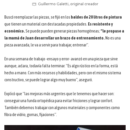
Guillermo Galetti, original creador
Buscó reemplazar las piezas, se fijó en los
baldes de 20 litros de pintura
que tienen un material con destacadas propiedades.
Es resistente y
económico.
Se puede pueden generar piezas homogéneas;
“le propuse a
la mamá de Juan desarrollar un brazo de entrenamiento.
No es una
pieza avanzada, le va a servir para trabajar, entrenar”.
En una semana de trabajo -ensayo y error- avanzó en una pieza que sirve
aunque, aclara, todavía falta terminar. “Es algo rústico en la forma, está
hecho a mano. Con más recursos y habilidades, pero con el mismo sistema
constructivo, se puede lograr algo muy bueno”, aseguró.
Explicó que “las mejoras más urgentes que le tenemos que hacer son:
conseguir una funda ortopédica para evitar fricciones y lograr confort.
También debemos trabajar con algunos materiales y componentes como
fibra de vidrio, gomas, fijaciones”.