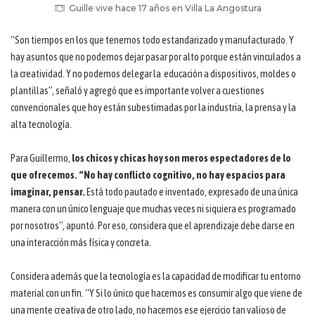
Guille vive hace 17 años en Villa La Angostura
“Son tiempos en los que tenemos todo estandarizado y manufacturado. Y
hay asuntos que no podemos dejar pasar por alto porque están vinculados a
la creatividad. Y no podemos delegar la educación a dispositivos, moldes o
plantillas”, señaló y agregó que es importante volver a cuestiones
convencionales que hoy están subestimadas por la industria, la prensa y la
alta tecnología.
Para Guillermo,
los chicos y chicas hoy son meros espectadores de lo
que ofrecemos. “No hay conflicto cognitivo, no hay espacios para
imaginar, pensar.
Está todo pautado e inventado, expresado de una única
manera con un único lenguaje que muchas veces ni siquiera es programado
por nosotros”, apuntó. Por eso, considera que el aprendizaje debe darse en
una interacción más física y concreta.
Considera además que la tecnología es la capacidad de modificar tu entorno
material con un fin. “Y Si lo único que hacemos es consumir algo que viene de
una mente creativa de otro lado, no hacemos ese ejercicio tan valioso de