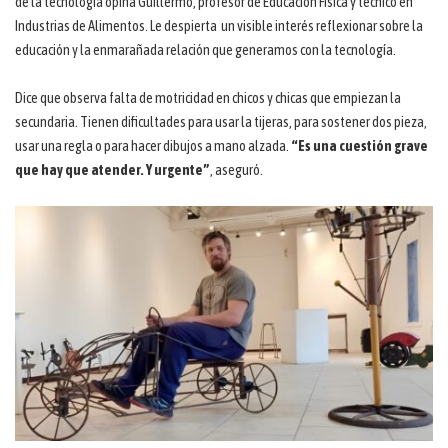
de la tecnología opina Guillermo, profesor de Educación Física y técnico en
Industrias de Alimentos. Le despierta un visible interés reflexionar sobre la
educación y la enmarañada relación que generamos con la tecnología.
Dice que observa falta de motricidad en chicos y chicas que empiezan la
secundaria. Tienen dificultades para usar la tijeras, para sostener dos pieza,
usar una regla o para hacer dibujos a mano alzada.
“Es una cuestión grave
que hay que atender. Y urgente”
, aseguró.