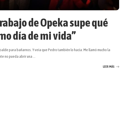
trabajo de Opeka supe qué
imo día de mi vida”
lde para bañarnos. Y veía que Pedro también lo hacía. Me llamó mucho la
ante no pueda abrir una
...
LEER MÁS