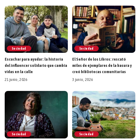
Sociedad
Sociedad
Escuchar para ayudar: la historia
El Señor de los Libros: rescató
del influencer solidario que cambia
miles de ejemplares de la basura y
vidas en la calle
creó bibliotecas comunitarias
21 junio, 2026
3 junio, 2026
Sociedad
Sociedad