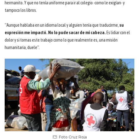
hermanito. Y que no tenía uniforme para ir al colegio -como le exigían- y
tampoco los libros.
“Aunque hablaba en un idioma local y alguien tenía que traducirme,
su
expresión me impactó. No lo pude sacar de mi cabeza.
Es lidiar con el
dolor y si tomas este trabajo como lo que realmente es, una misión
humanitaria, duele”.
Foto Cruz Roja