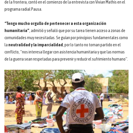
de la frontera, contó en el comienzo de la entrevista con Vivian Mathis en el
programa radial Pausa.
“Tengo mucho orgullo de pertenecer a esta organización
humanitaria”
, admitió y señaló que por su tarea tienen acceso a zonas de
comunidades muy necesitadas. Se guían por principios fundamentales como
la
neutralidad y la imparcialidad
, por lo tanto no toman partido en el
conflicto, “nos interesa llegar con asistencia humanitaria y que las normas
de la guerra sean respetadas para prevenir y reducir el sufrimiento humano”.