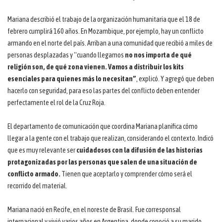
Mariana describió el trabajo de la organización humanitaria que el 18 de
febrero cumplirá 160 años. En Mozambique, por ejemplo, hay un conflicto
armando en el norte del país. Arriban a una comunidad que recibió a miles de
personas desplazadas y “cuando llegamos
no nos importa de qué
religión son, de qué zona vienen. Vamos a distribuir los kits
esenciales para quienes más lo necesitan”
, explicó. Y agregó que deben
hacerlo con seguridad, para eso las partes del conflicto deben entender
perfectamente el rol de la Cruz Roja.
El departamento de comunicación que coordina Mariana planifica cómo
llegar a la gente con el trabajo que realizan, considerando el contexto. Indicó
que es muy relevante ser
cuidadosos con la difusión de las historias
protagonizadas por las personas que salen de una situación de
conflicto armado.
Tienen que aceptarlo y comprender cómo será el
recorrido del material.
Mariana nació en Recife, en el noreste de Brasil. Fue corresponsal
internacional y vivió varios años en Argentina, donde conoció a su marido.