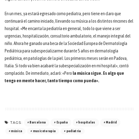
En un mes, ya estará egresado como pediatra, pero tiene en claro que
continuará el camino iniciado, llevando su música a los distintos rincones del
hospital. «Me encanta la pediatría en general, todo lo que viene a ser
urgencias, hospitalización, consultorio ambulatorio, el manejo integral del
niño. Ahora he ganado una beca de la Sociedad Europea de Dermatología
Pediátrica para subespecializarme durante 5 años en dermatología
pediátrica, en patologías de la piel. Los primeros meses serán en Padova,
Italia. Si todo va bien acabaré la subespecialización en mi hospital», contó
complacido. De inmediato, aclaró: «Pero
la música sigue. Es algo que
tengo en mente hacer, tanto tiempo como pueda».
TAGS:
Barcelona
España
hospitales
Madrid
música
musicoterapia
pediatría