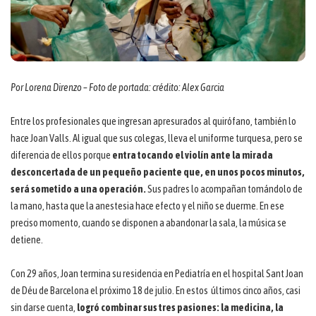
Por Lorena Direnzo – Foto de portada: crédito: Alex Garcia
Entre los profesionales que ingresan apresurados al quirófano, también lo
hace Joan Valls. Al igual que sus colegas, lleva el uniforme turquesa, pero se
diferencia de ellos porque
entra tocando el violín ante la mirada
desconcertada de un pequeño paciente que, en unos pocos minutos,
será sometido a una operación.
Sus padres lo acompañan tomándolo de
la mano, hasta que la anestesia hace efecto y el niño se duerme. En ese
preciso momento, cuando se disponen a abandonar la sala, la música se
detiene.
Con 29 años, Joan termina su residencia en Pediatría en el hospital Sant Joan
de Déu de Barcelona el próximo 18 de julio. En estos últimos cinco años, casi
sin darse cuenta,
logró combinar sus tres pasiones: la medicina, la