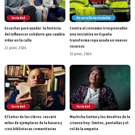
Sociedad
Desarrollo Sustentable
Escuchar para ayudar: la historia
Contra el consumo irresponsable:
del influencer solidario que cambia
una iniciativa en España
vidas en la calle
transforma ropa usada en nuevos
recursos
21 junio, 2026
15 junio, 2026
Sociedad
Sociedad
El Señor de los Libros: rescató
Maritchu Seitún y los desafíos de la
miles de ejemplares de la basura y
crianza hoy: límites, pantallas y el
creó bibliotecas comunitarias
rol de la empatía