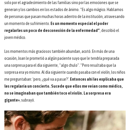
solo por el agradecimiento de las familias sino por las emociones que se
generan y los cambios en los estados de ánimo. “Es algo mágico. Hablamos
de personas que pasan muchas horas adentro de la institución, atravesando
un momento de sufrimiento.
Es un momento especial el poder
regalarles un poco de desconexión de la enfermedad”
, describió el
joven médico.
Los momentos más graciosos también abundan, acotó. En más de una
ocasión, Joan le prometió a algún paciente suyo que le tendría preparada
una sorpresa para el día siguiente, “algo chulo”. “Pero resultaba que la
sorpresa era yo mismo. Al día siguiente cuando pasaba con el violín, los niños
me preguntaban: ‘pero, ¿qué va a pasar?’.
Entonces ahí les explicaba que
les regalaría un concierto.
Sucede que ellos me veían como médico,
no se imaginaban que también toco el violín. La sorpresa era
gigante»
, subrayó.