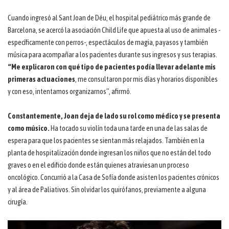
Cuando ingresó al Sant Joan de Déu, el hospital pediátrico más grande de
Barcelona, se acercó la asociación Child Life que apuesta al uso de animales -
específicamente con perros-, espectáculos de magia, payasos y también
música para acompañar a los pacientes durante sus ingresos y sus terapias.
“Me explicaron con qué tipo de pacientes podía llevar adelante mis
primeras actuaciones
, me consultaron por mis días y horarios disponibles
y con eso, intentamos organizarnos”, afirmó.
Constantemente, Joan deja de lado su rol como médico y se presenta
como músico.
Ha tocado su violín toda una tarde en una de las salas de
espera para que los pacientes se sientan más relajados. También en la
planta de hospitalización donde ingresan los niños que no están del todo
graves o en el edificio donde están quienes atraviesan un proceso
oncológico. Concurrió a la Casa de Sofía donde asisten los pacientes crónicos
y al área de Paliativos. Sin olvidar los quirófanos, previamente a alguna
cirugía.