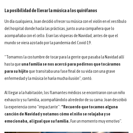
La posibilidad de llevar la música a los quirófanos
Un día cualquiera, Joan decidió ofrecer su música con el violín en el vestíbulo
del hospital donde hacía las prácticas, junto a una compañera que lo
acompañaba con el cello. Eran las vísperas de Navidad, antes de que el
mundo se viera azotado por la pandemia del Covid-19.
“Tomamos la costumbre de tocar para la gente que pasaba la Navidad allí
hasta que
una familia se nos acercó para pedirnos que tocáramos
para su hijito
que transitaba una fase final de su vida con una grave
enfermedad y la música le haría mucha ilusión”, contó.
Al llegar a la habitación, los flamantes médicos se encontraron con un niño
exhausto y su familia, acompañándolo alrededor de su cama. Joan describió
la experiencia como “impactante”:
“Recuerdo que tocamos alguna
canción de Navidad y notamos cómo el niño se relajaba y se
emocionaba, al igual que su familia.
Fue un momento muy emotivo”.