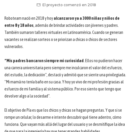
El proyecto comenzó en 2018
Roboteam nació en 2018 y hoy
alcanzaron ya a 3000 niñas y niños de
entre 8 y 18 años
, además de brindar actividades con jóvenes y padres.
También sumaron talleres virtuales en Latinoamérica. Cuando se generan
vacantes se realizan sorteos o se priorizan a chicas o chicos de sectores
vulnerados.
“Mis padres bancaron siempre mi curiosidad
. Ellos no pudieron hacer
una carrera universitaria pero siempre me inculcaron el valor del esfuerzo,
del estudio, la dedicación”, destacó y admitió que se siente una privilegiada.
“Mi mamá no tenía baño en su casa. Y hoy yo vivo de mi profesión gracias al
esfuerzo de mi familia y al sistema público. Por eso siento que tengo que
devolver algo a la sociedad”.
El objetivo de Pía es que los chicos y chicas se hagan preguntas. Y que si se
rompe un celular, lo desarme e intente descubrir qué tiene adentro, cómo
funciona. Que vayan más allá del lugar del usuario y se desmitifique la idea
de que para la ingeniería hay que tener grandes habilidades.