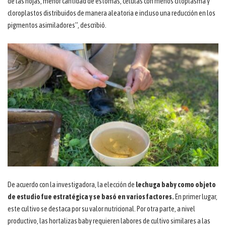
de las hojas, menor cantidad de estomas, células con menos citoplasma y
cloroplastos distribuidos de manera aleatoria e incluso una reducción en los
pigmentos asimiladores”, describió.
De acuerdo con la investigadora, la elección de
lechuga baby como objeto
de estudio fue estratégica y se basó en varios factores.
En primer lugar,
este cultivo se destaca por su valor nutricional. Por otra parte, a nivel
productivo, las hortalizas baby requieren labores de cultivo similares a las