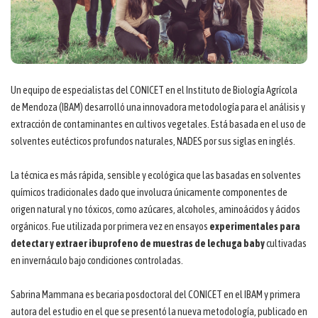
Un equipo de especialistas del CONICET en el Instituto de Biología Agrícola
de Mendoza (IBAM) desarrolló una innovadora metodología para el análisis y
extracción de contaminantes en cultivos vegetales. Está basada en el uso de
solventes eutécticos profundos naturales, NADES por sus siglas en inglés.
La técnica es más rápida, sensible y ecológica que las basadas en solventes
químicos tradicionales dado que involucra únicamente componentes de
origen natural y no tóxicos, como azúcares, alcoholes, aminoácidos y ácidos
orgánicos. Fue utilizada por primera vez en ensayos
experimentales para
detectar y extraer ibuprofeno de muestras de lechuga baby
cultivadas
en invernáculo bajo condiciones controladas.
Sabrina Mammana es becaria posdoctoral del CONICET en el IBAM y primera
autora del estudio en el que se presentó la nueva metodología, publicado en