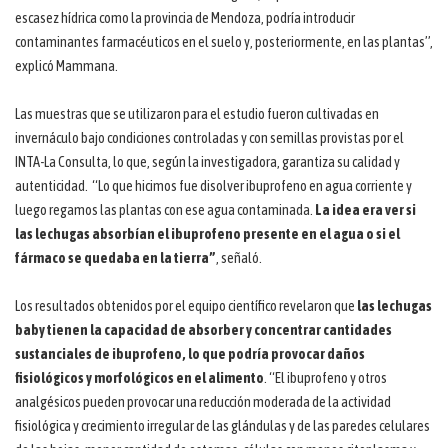
escasez hídrica como la provincia de Mendoza, podría introducir
contaminantes farmacéuticos en el suelo y, posteriormente, en las plantas”,
explicó Mammana.
Las muestras que se utilizaron para el estudio fueron cultivadas en
invernáculo bajo condiciones controladas y con semillas provistas por el
INTA-La Consulta, lo que, según la investigadora, garantiza su calidad y
autenticidad. “Lo que hicimos fue disolver ibuprofeno en agua corriente y
luego regamos las plantas con ese agua contaminada.
La idea era ver si
las lechugas absorbían el ibuprofeno presente en el agua o si el
fármaco se quedaba en la tierra”
, señaló.
Los resultados obtenidos por el equipo científico revelaron que
las lechugas
baby tienen la capacidad de absorber y concentrar cantidades
sustanciales de ibuprofeno, lo que podría provocar daños
fisiológicos y morfológicos en el alimento
. “El ibuprofeno y otros
analgésicos pueden provocar una reducción moderada de la actividad
fisiológica y crecimiento irregular de las glándulas y de las paredes celulares