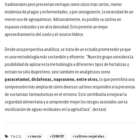
tradicionales pero presentan ventajas como ciclos más cortos, menor
incidencia de plagas y enfermedades, y por consiguiente, la necesidad de un
menor uso de agroquímicos. Adicionalmente, es posible su cultivo en
espacios reducidos y en alta densidad. Esto permite un mejor
aprovechamiento del suelo y el recurso hídrico.
Desde una perspectiva analítica, se trata de un estudio prometedor ya que
es una metodología más sostenible y eficiente. “Nuestro grupo considera la
posibilidad de aplicar esta metodología a diferentes tipos de hortalizas y
extraer no sólo ibuprofeno, sino también en analgésicos como
paracetamol, diclofenac, naproxeno, entre otros,
lo que permitiría una
comprensión más amplia de cómo diversos cultivos responden a la presencia
de sustancias farmacéuticas en el entorno. Esto contribuiría a mejorar la
seguridad alimentaria y a comprender mejor los riesgos asociados con la
reutilización de aguas residuales en la agricultura”, destacó.
TAGS:
ciencia
CONICET
cultivos vegetales