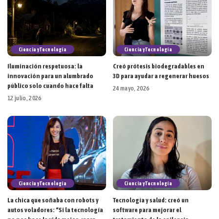
Ciencia y Tecnología
Ciencia y Tecnología
Iluminación respetuosa: la
Creó prótesis biodegradables en
innovación para un alumbrado
3D para ayudar a regenerar huesos
público solo cuando hace falta
24 mayo, 2026
12 julio, 2026
Ciencia y Tecnología
Ciencia y Tecnología
La chica que soñaba con robots y
Tecnología y salud: creó un
autos voladores: “Si la tecnología
software para mejorar el