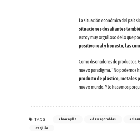
La situación económica del país 
situaciones desafiantes tambié
estoy muy orgulloso de lo que po
positivo real y honesto, las co
Como diseñadores de productos, G
nuevo paradigma. “No podemos hac
producto de plástico, metales p
nuevo mundo. Y lo hacemos porque 
TAGS:
biovajilla
descapotables
diseñ
vajilla