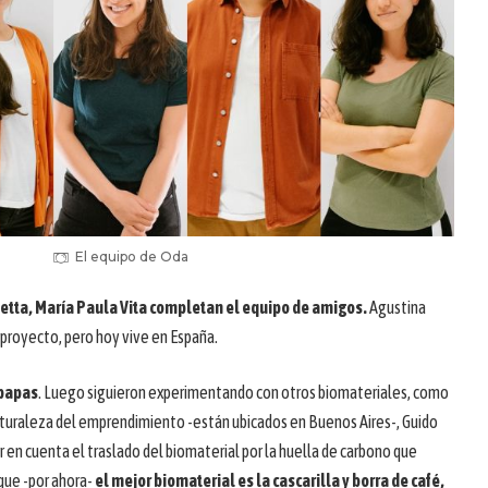
El equipo de Oda
etta, María Paula Vita completan el equipo de amigos.
Agustina
 proyecto, pero hoy vive en España.
 papas
. Luego siguieron experimentando con otros biomateriales, como
 naturaleza del emprendimiento -están ubicados en Buenos Aires-, Guido
 en cuenta el traslado del biomaterial por la huella de carbono que
que -por ahora-
el mejor biomaterial es la cascarilla y borra de café,