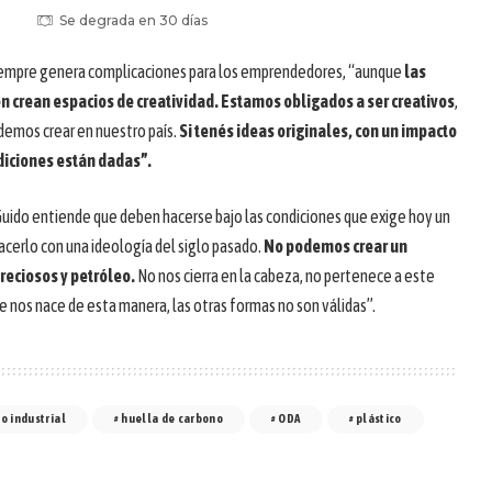
Se degrada en 30 días
siempre genera complicaciones para los emprendedores, “aunque
las
n crean espacios de creatividad. Estamos obligados a ser creativos
,
demos crear en nuestro país.
Si tenés ideas originales, con un impacto
ndiciones están dadas”.
uido entiende que deben hacerse bajo las condiciones que exige hoy un
erlo con una ideología del siglo pasado.
No podemos crear un
reciosos y petróleo.
No nos cierra en la cabeza, no pertenece a este
nos nace de esta manera, las otras formas no son válidas”.
o industrial
huella de carbono
ODA
plástico