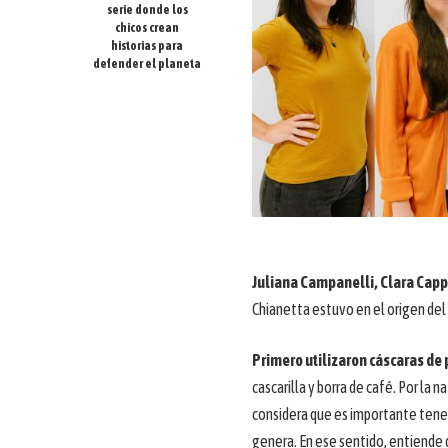
serie donde los
chicos crean
historias para
defender el planeta
Juliana Campanelli, Clara Capp
Chianetta estuvo en el origen del
Primero utilizaron cáscaras de
cascarilla y borra de café. Por la
considera que es importante tener
genera. En ese sentido, entiende 