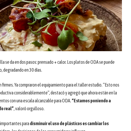
illa se da en dos pasos: prensado + calor. Los platos de ODA se puede
o, degradando en 30 días.
firmes. Ya compraron el equipamiento para el taller estudio. “Esto nos
oductiva considerablemente”, destacó y agregó que ahora están en la
ventos con una escala alcanzable para ODA.
“Estamos poniendo a
do real”
, valoró orgulloso.
s importantes para
disminuir el uso de plásticos es cambiar los