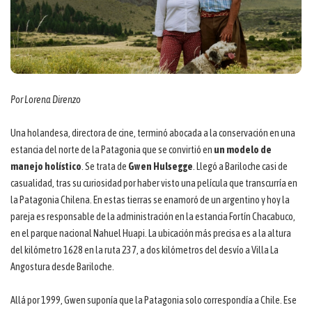
Por Lorena Direnzo
Una holandesa, directora de cine, terminó abocada a la conservación en una
estancia del norte de la Patagonia que se convirtió en
un modelo de
manejo holístico
. Se trata de
Gwen Hulsegge
. Llegó a Bariloche casi de
casualidad, tras su curiosidad por haber visto una película que transcurría en
la Patagonia Chilena. En estas tierras se enamoró de un argentino y hoy la
pareja es responsable de la administración en la estancia Fortín Chacabuco,
en el parque nacional Nahuel Huapi. La ubicación más precisa es a la altura
del kilómetro 1628 en la ruta 237, a dos kilómetros del desvío a Villa La
Angostura desde Bariloche.
Allá por 1999, Gwen suponía que la Patagonia solo correspondía a Chile. Ese