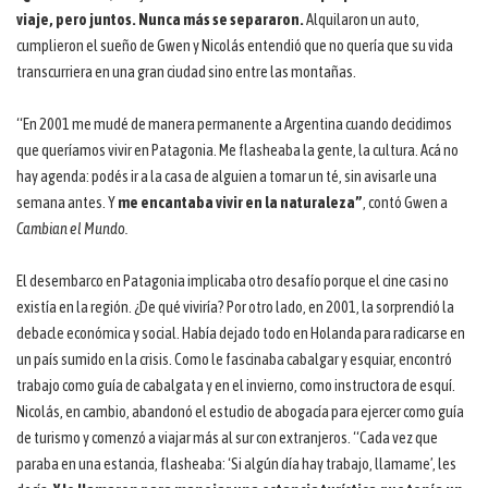
viaje, pero juntos. Nunca más se separaron.
Alquilaron un auto,
cumplieron el sueño de Gwen y Nicolás entendió que no quería que su vida
transcurriera en una gran ciudad sino entre las montañas.
“En 2001 me mudé de manera permanente a Argentina cuando decidimos
que queríamos vivir en Patagonia. Me flasheaba la gente, la cultura. Acá no
hay agenda: podés ir a la casa de alguien a tomar un té, sin avisarle una
semana antes. Y
me encantaba vivir en la naturaleza”
, contó Gwen a
Cambian el Mundo.
El desembarco en Patagonia implicaba otro desafío porque el cine casi no
existía en la región. ¿De qué viviría? Por otro lado, en 2001, la sorprendió la
debacle económica y social. Había dejado todo en Holanda para radicarse en
un país sumido en la crisis. Como le fascinaba cabalgar y esquiar, encontró
trabajo como guía de cabalgata y en el invierno, como instructora de esquí.
Nicolás, en cambio, abandonó el estudio de abogacía para ejercer como guía
de turismo y comenzó a viajar más al sur con extranjeros. “Cada vez que
paraba en una estancia, flasheaba: ‘Si algún día hay trabajo, llamame’, les