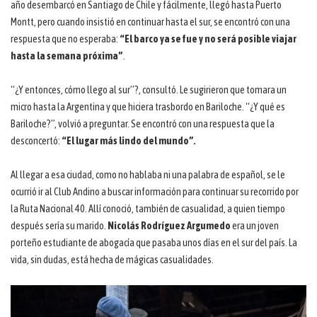
año desembarcó en Santiago de Chile y fácilmente, llegó hasta Puerto
Montt, pero cuando insistió en continuar hasta el sur, se encontró con una
respuesta que no esperaba:
“El barco ya se fue y no será posible viajar
hasta la semana próxima”
.
“¿Y entonces, cómo llego al sur”?, consultó. Le sugirieron que tomara un
micro hasta la Argentina y que hiciera trasbordo en Bariloche. “¿Y qué es
Bariloche?”, volvió a preguntar. Se encontró con una respuesta que la
desconcertó:
“El lugar más lindo del mundo”.
Al llegar a esa ciudad, como no hablaba ni una palabra de español, se le
ocurrió ir al Club Andino a buscar información para continuar su recorrido por
la Ruta Nacional 40. Allí conoció, también de casualidad, a quien tiempo
después sería su marido.
Nicolás Rodríguez Argumedo
era un joven
porteño estudiante de abogacía que pasaba unos días en el sur del país. La
vida, sin dudas, está hecha de mágicas casualidades.