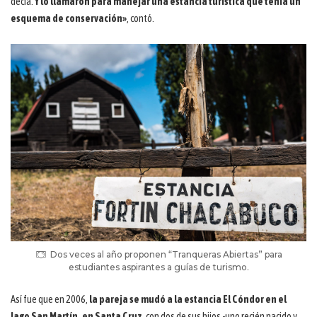
decía.
Y lo llamaron para manejar una estancia turística que tenía un
esquema de conservación»
, contó.
Dos veces al año proponen “Tranqueras Abiertas” para
estudiantes aspirantes a guías de turismo.
Así fue que en 2006,
la pareja se mudó a la estancia El Cóndor en el
lago San Martín, en Santa Cruz
, con dos de sus hijos -uno recién nacido y