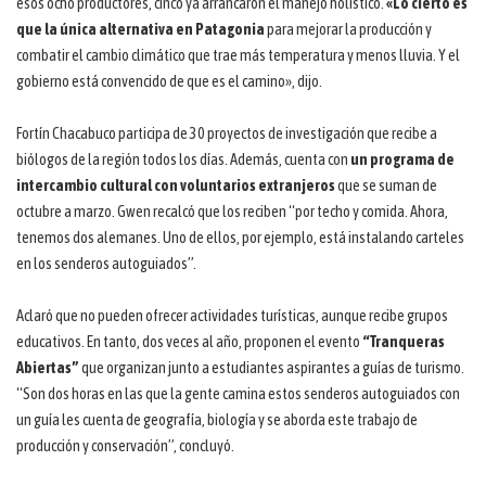
esos ocho productores, cinco ya arrancaron el manejo holístico.
«Lo cierto es
que la única alternativa en Patagonia
para mejorar la producción y
combatir el cambio climático que trae más temperatura y menos lluvia. Y el
gobierno está convencido de que es el camino», dijo.
Fortín Chacabuco participa de 30 proyectos de investigación que recibe a
biólogos de la región todos los días. Además, cuenta con
un programa de
intercambio cultural con voluntarios extranjeros
que se suman de
octubre a marzo. Gwen recalcó que los reciben “por techo y comida. Ahora,
tenemos dos alemanes. Uno de ellos, por ejemplo, está instalando carteles
en los senderos autoguiados”.
Aclaró que no pueden ofrecer actividades turísticas, aunque recibe grupos
educativos. En tanto, dos veces al año, proponen el evento
“Tranqueras
Abiertas”
que organizan junto a estudiantes aspirantes a guías de turismo.
“Son dos horas en las que la gente camina estos senderos autoguiados con
un guía les cuenta de geografía, biología y se aborda este trabajo de
producción y conservación”, concluyó.