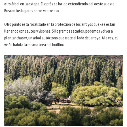
otro árbol en la estepa. El ciprés se ha ido extendiendo del oeste al este.
Buscan los lugares secos y rocosos».
Otro punto está focalizado en la protección de los arroyos que «se están
llenando con sauces y visones. Si logramos sacarlos, podemos volver a
plantar chacay, un árbol autóctono que crece al lado del arroyo. A la vez, el
visón habita la misma área del huillín».