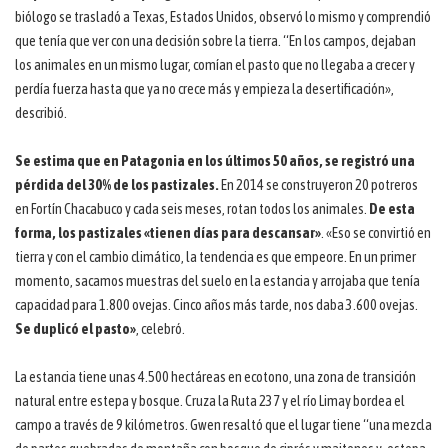
biólogo se trasladó a Texas, Estados Unidos, observó lo mismo y comprendió
que tenía que ver con una decisión sobre la tierra. “En los campos, dejaban
los animales en un mismo lugar, comían el pasto que no llegaba a crecer y
perdía fuerza hasta que ya no crece más y empieza la desertificación»,
describió.
Se estima que en Patagonia en los últimos 50 años, se registró una
pérdida del 30% de los pastizales.
En 2014 se construyeron 20 potreros
en Fortín Chacabuco y cada seis meses, rotan todos los animales.
De esta
forma, los pastizales «tienen días para descansar»
. «Eso se convirtió en
tierra y con el cambio climático, la tendencia es que empeore. En un primer
momento, sacamos muestras del suelo en la estancia y arrojaba que tenía
capacidad para 1.800 ovejas. Cinco años más tarde, nos daba 3.600 ovejas.
Se duplicó el pasto»
, celebró.
La estancia tiene unas 4.500 hectáreas en ecotono, una zona de transición
natural entre estepa y bosque. Cruza la Ruta 237 y el río Limay bordea el
campo a través de 9 kilómetros. Gwen resaltó que el lugar tiene “una mezcla