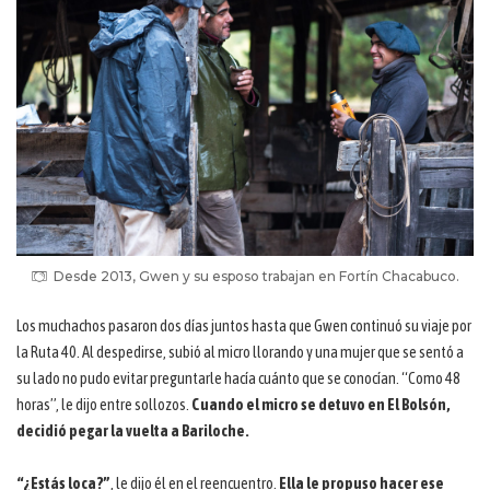
Desde 2013, Gwen y su esposo trabajan en Fortín Chacabuco.
Los muchachos pasaron dos días juntos hasta que Gwen continuó su viaje por
la Ruta 40. Al despedirse, subió al micro llorando y una mujer que se sentó a
su lado no pudo evitar preguntarle hacía cuánto que se conocían. “Como 48
horas”, le dijo entre sollozos.
Cuando el micro se detuvo en El Bolsón,
decidió pegar la vuelta a Bariloche.
“¿Estás loca?”
, le dijo él en el reencuentro.
Ella le propuso hacer ese