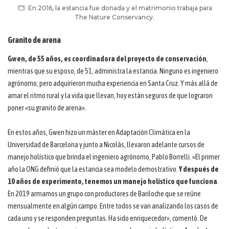
En 2016, la estancia fue donada y el matrimonio trabaja para
The Nature Conservancy.
Granito de arena
Gwen, de 55 años, es coordinadora del proyecto de conservación
,
mientras que su esposo, de 51, administra la estancia. Ninguno es ingeniero
agrónomo, pero adquirieron mucha experiencia en Santa Cruz. Y más allá de
amar el ritmo rural y la vida que llevan, hoy están seguros de que lograron
poner «su granito de arena».
En estos años, Gwen hizo un máster en Adaptación Climática en la
Universidad de Barcelona y junto a Nicolás, llevaron adelante cursos de
manejo holístico que brinda el ingeniero agrónomo, Pablo Borrelli. «El primer
año la ONG definió que la estancia sea modelo demostrativo.
Y después de
10 años de experimento, tenemos un manejo holístico que funciona
.
En 2019 armamos un grupo con productores de Bariloche que se reúne
mensualmente en algún campo. Entre todos se van analizando los casos de
cada uno y se responden preguntas. Ha sido enriquecedor», comentó. De