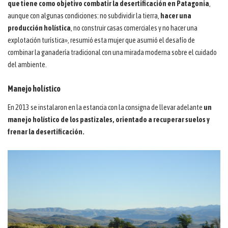
que tiene como objetivo combatir la desertificación en Patagonia
,
aunque con algunas condiciones: no subdividir la tierra,
hacer una
producción holística
, no construir casas comerciales y no hacer una
explotación turística», resumió esta mujer que asumió el desafío de
combinar la ganadería tradicional con una mirada moderna sobre el cuidado
del ambiente.
Manejo holístico
En 2013 se instalaron en la estancia con la consigna de llevar adelante
un
manejo holístico de los pastizales, orientado a recuperar suelos y
frenar la desertificación.