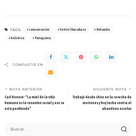
TAGS:
conservación
Fortín Chacabuco
Holanda
holístico
Patagonia
COMPARTIR EN
NOTA ANTERIOR
SIGUIENTE NOTA
Carl Honoré: “La miel de la vida
Trabajó desde chico en la cosecha de
humana es la conexión social y eso se
morrones y hoy lucha contra el
está perdiendo”
abandono escolar