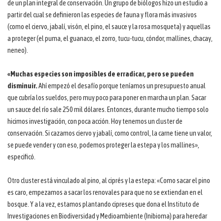
de un plan integral de conservación. Un grupo de biólogos hizo un estudio a
partir del cual se definieron las especies de fauna y flora más invasivos
(como el ciervo, jabalí, visón, el pino, el sauce y la rosa mosqueta) y aquellas
a proteger (el puma, el guanaco, el zorro, tucu-tucu, cóndor, mallines, chacay,
neneo).
«Muchas especies son imposibles de erradicar, pero se pueden
disminuir.
Ahí empezó el desafío porque teníamos un presupuesto anual
que cubría los sueldos, pero muy poco para poner en marcha un plan. Sacar
un sauce del río sale 250 mil dólares. Entonces, durante mucho tiempo solo
hicimos investigación, con poca acción. Hoy tenemos un cluster de
conservación. Si cazamos ciervo y jabalí, como control, la carne tiene un valor,
se puede vender y con eso, podemos proteger la estepa y los mallines»,
especificó.
Otro cluster está vinculado al pino, al ciprés y la estepa: «Como sacar el pino
es caro, empezamos a sacar los renovales para que no se extiendan en el
bosque. Y a la vez, estamos plantando cipreses que dona el Instituto de
Investigaciones en Biodiversidad y Medioambiente (Inibioma) para heredar