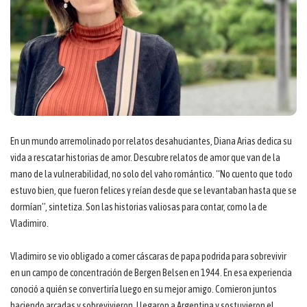
En un mundo arremolinado por relatos desahuciantes, Diana Arias dedica su
vida a rescatar historias de amor. Descubre relatos de amor que van de la
mano de la vulnerabilidad, no solo del vaho romántico. “No cuento que todo
estuvo bien, que fueron felices y reían desde que se levantaban hasta que se
dormían”, sintetiza. Son las historias valiosas para contar, como la de
Vladimiro.
Vladimiro se vio obligado a comer cáscaras de papa podrida para sobrevivir
en un campo de concentración de Bergen Belsen en 1944. En esa experiencia
conoció a quién se convertiría luego en su mejor amigo. Comieron juntos
haciendo arcadas y sobrevivieron. Llegaron a Argentina y sostuvieron el