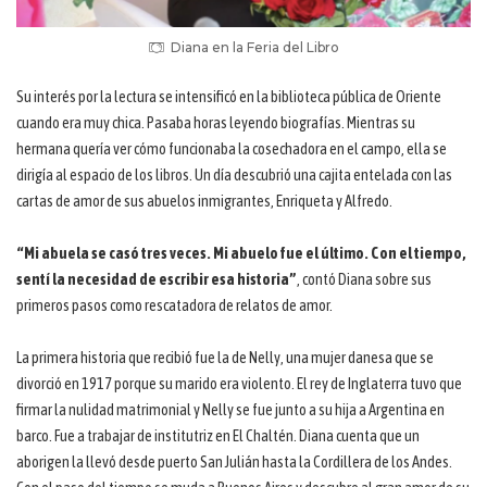
Diana en la Feria del Libro
Su interés por la lectura se intensificó en la biblioteca pública de Oriente
cuando era muy chica. Pasaba horas leyendo biografías. Mientras su
hermana quería ver cómo funcionaba la cosechadora en el campo, ella se
dirigía al espacio de los libros. Un día descubrió una cajita entelada con las
cartas de amor de sus abuelos inmigrantes, Enriqueta y Alfredo.
“Mi abuela se casó tres veces. Mi abuelo fue el último. Con el tiempo,
sentí la necesidad de escribir esa historia”
, contó Diana sobre sus
primeros pasos como rescatadora de relatos de amor.
La primera historia que recibió fue la de Nelly, una mujer danesa que se
divorció en 1917 porque su marido era violento. El rey de Inglaterra tuvo que
firmar la nulidad matrimonial y Nelly se fue junto a su hija a Argentina en
barco. Fue a trabajar de institutriz en El Chaltén. Diana cuenta que un
aborigen la llevó desde puerto San Julián hasta la Cordillera de los Andes.