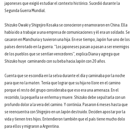
japoneses que exigió estudiar el contexto histórico. Sucedió durante la
Segunda Guerra Mundial.
Shizuko Owaki y Shigejiro Kosaka se conocieron y enamoraron en China. Ella
había ido a trabajar a una empresa de comunicaciones y él era un soldado. Se
casaron en Manchuria y tuvieron una hija. En ese tiempo, Japón fue uno de los
países derrotado en la guerra. “Los japoneses pasan a pasan a ser enemigos
de los pueblos que se sentían vencedores”, explica Diana y agrega que
Shizuko huye caminando con su beba hacia Japón con 20 años.
Cuenta que se escondía en la selva durante el día y caminaba por la noche
para que no la maten. Tenía que lograr que su hija no llore en el camino
porque el resto del grupo consideraba que eso era una amenaza. En el
recorrido, la pequeña se enferma y muere. Shizuko debe sepultarla con un
profundo dolor a la vera del camino. Y continúa. Pasaron 6 meses hasta que
se reencuentra con Shigejiro en un Japón destruido. Deciden apostar por la
vida y tienen tres hijos. Entendieron también que el país tiene mucho dolo
para ellos y migraron a Argentina.