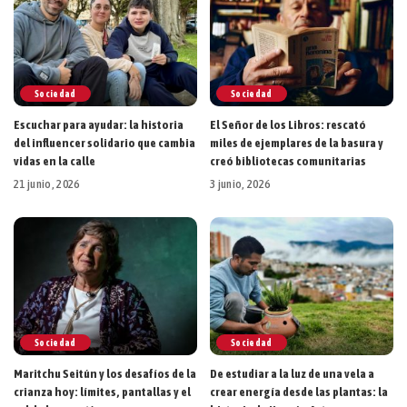
Sociedad
Sociedad
Escuchar para ayudar: la historia
El Señor de los Libros: rescató
del influencer solidario que cambia
miles de ejemplares de la basura y
vidas en la calle
creó bibliotecas comunitarias
21 junio, 2026
3 junio, 2026
Sociedad
Sociedad
Maritchu Seitún y los desafíos de la
De estudiar a la luz de una vela a
crianza hoy: límites, pantallas y el
crear energía desde las plantas: la