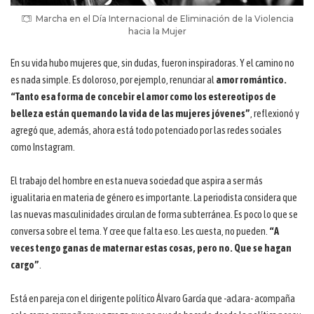
Marcha en el Día Internacional de Eliminación de la Violencia
hacia la Mujer
En su vida hubo mujeres que, sin dudas, fueron inspiradoras. Y el camino no
es nada simple. Es doloroso, por ejemplo, renunciar al
amor romántico.
“Tanto esa forma de concebir el amor como los estereotipos de
belleza están quemando la vida de las mujeres jóvenes”
, reflexionó y
agregó que, además, ahora está todo potenciado por las redes sociales
como Instagram.
El trabajo del hombre en esta nueva sociedad que aspira a ser más
igualitaria en materia de género es importante. La periodista considera que
las nuevas masculinidades circulan de forma subterránea. Es poco lo que se
conversa sobre el tema. Y cree que falta eso. Les cuesta, no pueden.
“A
veces tengo ganas de maternar estas cosas, pero no. Que se hagan
cargo”
.
Está en pareja con el dirigente político Álvaro García que -aclara- acompaña