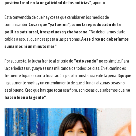
positivo frente a la negatividad de las noticias”
, apuntó.
Está convencida de que hay cosas que cambiar en los medios de
comunicación.
Cosas que “ya fueron”, como la reproducción de la
política patriarcal, irrespetuosa y chabacana
. “No deberíamos darle
cabida a eso, al que no respeta a las personas.
A ese circo no deberíamos
sumarnos ni un minuto más”
.
Por supuesto, la lucha frente al criterio de
“esto vende”
no es simple. Para
la periodista uruguaya es una militancia de todos los días. En el camino es
frecuente toparse con la frustración, pero la constancia vale la pena. Dijo que
“igualmente hoy hay un entendimiento de que difundir algunas cosas no
está bueno. Creo que hay que tocar esa fibra, son cosas que sabemos que
no
hacen bien a la gente”
.