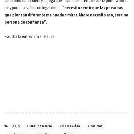
solo como compañera y agrega que no puede hacerlo desde la política por su
rol y porque está en un lugar donde
“necesito sentir que las personas
que piensan diferente me puedan mirar. Ahora necesito eso, ser una
persona de confianza”
.
Escucha la entrevista en Pausa
TAGS:
Carolina García
Montevideo
noticias