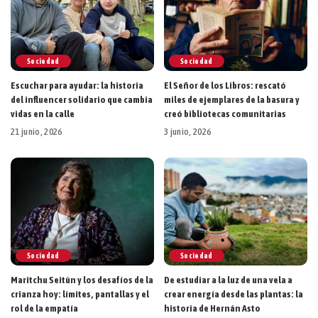
Sociedad
Sociedad
Escuchar para ayudar: la historia
El Señor de los Libros: rescató
del influencer solidario que cambia
miles de ejemplares de la basura y
vidas en la calle
creó bibliotecas comunitarias
21 junio, 2026
3 junio, 2026
Sociedad
Sociedad
Maritchu Seitún y los desafíos de la
De estudiar a la luz de una vela a
crianza hoy: límites, pantallas y el
crear energía desde las plantas: la
rol de la empatía
historia de Hernán Asto