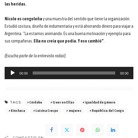
las heridas.
Nicole es congoleña
y una muestra del sentido que tiene la organización.
Estudió costura, diseño de indumentaria y está ahorrando dinero para viajar a
Argentina. “La estamos animando. Es una buena motivación y ejemplo para
sus compañeras.
Ella no creía que podía. Y eso cambió”
.
(Escucha parte de la entrevista radial)
Reproductor
00:00
00:00
de
audio
TAGS:
Córdoba
Creer en Ellas
igualdad de género
Kinshasa
Luisina Crespo
mujeres
República del Congo
COMPARTIR EN