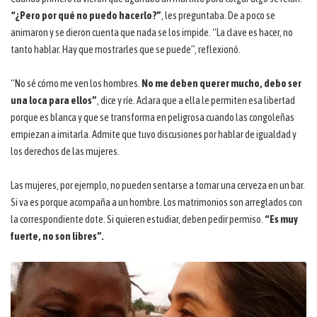
“¿Pero por qué no puedo hacerlo?”
, les preguntaba. De a poco se
animaron y se dieron cuenta que nada se los impide. “La clave es hacer, no
tanto hablar. Hay que mostrarles que se puede”, reflexionó.
“No sé cómo me ven los hombres.
No me deben querer mucho, debo ser
una loca para ellos”
, dice y ríe. Aclara que a ella le permiten esa libertad
porque es blanca y que se transforma en peligrosa cuando las congoleñas
empiezan a imitarla. Admite que tuvo discusiones por hablar de igualdad y
los derechos de las mujeres.
Las mujeres, por ejemplo, no pueden sentarse a tomar una cerveza en un bar.
Si va es porque acompaña a un hombre. Los matrimonios son arreglados con
la correspondiente dote. Si quieren estudiar, deben pedir permiso.
“Es muy
fuerte, no son libres”.