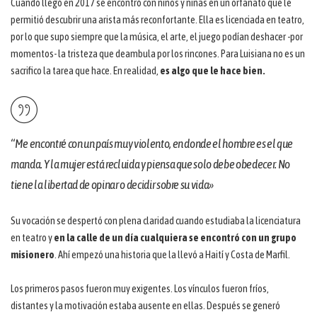
Cuando llegó en 2017 se encontró con niños y niñas en un orfanato que le
permitió descubrir una arista más reconfortante. Ella es licenciada en teatro,
por lo que supo siempre que la música, el arte, el juego podían deshacer -por
momentos- la tristeza que deambula por los rincones. Para Luisiana no es un
sacrifico la tarea que hace. En realidad,
es algo que le hace bien.
“Me encontré con un país muy violento, en donde el hombre es el que
manda. Y la mujer está recluida y piensa que solo debe obedecer. No
tiene la libertad de opinar o decidir sobre su vida»
Su vocación se despertó con plena claridad cuando estudiaba la licenciatura
en teatro y
en la calle de un día cualquiera se encontró con un grupo
misionero
. Ahí empezó una historia que la llevó a Haití y Costa de Marfil.
Los primeros pasos fueron muy exigentes. Los vínculos fueron fríos,
distantes y la motivación estaba ausente en ellas. Después se generó