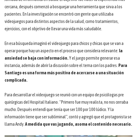
cercana, después comenzó a bosquejar una herramienta que sirva a los
pacientes. En la investigación se encontró con gente que utilizaba
videojuegos para distintos aspectos de la salud, como tratamientos,
ejercicios, con el objetivo de llevar una vida más saludable.
En esa búsqueda imaginó el videojuego para chicos y chicas que se van a
operar porque hay un aspecto en el proceso que considera relevante:
la
ansiedad se baja con información.
Y el juego permite generar esa
instancia, además de abrir la discusión sobre el tema con los padres.
Para
Santiago es una forma más positiva de acercarse a una situación
complicada.
Para desarrollar el videojuego se reunió con un equipo de psicólogas pre
quirúrgicas del Hospital Italiano. “Primero fue muy realista, no nos cerraba
mucho. Después entendí que tenía que ser 100 por 100 lúdico. Y la
información tiene que ser subliminal”, contó y agregó que el protagonista se
llama Andy.
A medida que vas jugando, asoma el contenido necesario.