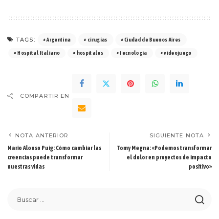
TAGS:
Argentina
cirugías
Ciudad de Buenos Aires
Hospital Italiano
hospitales
tecnología
videojuego
COMPARTIR EN
NOTA ANTERIOR
SIGUIENTE NOTA
Mario Alonso Puig: Cómo cambiar las
Tomy Megna: «Podemos transformar
creencias puede transformar
el dolor en proyectos de impacto
nuestras vidas
positivo»