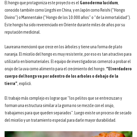
El hongo que protagoniza este proyecto es el
Ganoderma lucidum
,
conocido también como Lingzhi en China, y en Japón como Reishi (“Hongo
Divino”) o Mannentake (“Hongo de los 10.000 años” o “de la inmortalidad”).
Este hongo ha sido reverenciado en Oriente durante miles de años por su
reputación medicinal.
Laureana mencionó que crece en los árboles y tiene una forma de plato
naranja. El micelio del hongo es muy resistente, por eso es tan atractivo para
utilizarlo en biomateriales. El equipo de investigadoras comenzó a probar el
orujo de la uva como alimento para el crecimiento del hongo.
“El verdadero
cuerpo del hongo va por adentro de los arboles o debajo de la
tierra”
, explicó.
El trabajo más complejo es lograr que “los pelitos que se entrecruzan y
forman una estructura similar a la goma no se mezcle con el orujo,
trabajamos para que queden separados”. Luego existe un proceso de secado
del micelio y un tratamiento especial para darle mayor durabilidad.