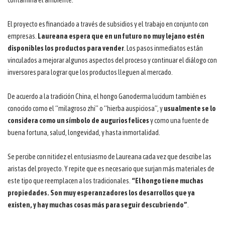
El proyecto es financiado a través de subsidios y el trabajo en conjunto con
empresas.
Laureana espera que en un futuro no muy lejano estén
disponibles los productos para vender
. Los pasos inmediatos están
vinculados a mejorar algunos aspectos del proceso y continuar el diálogo con
inversores para lograr que los productos lleguen al mercado.
De acuerdo a la tradición China, el hongo Ganoderma lucidum también es
conocido como el “milagroso zhi” o “hierba auspiciosa”, y
usualmente se lo
considera como un símbolo de augurios felices
y como una fuente de
buena fortuna, salud, longevidad, y hasta inmortalidad.
Se percibe con nitidez el entusiasmo de Laureana cada vez que describe las
aristas del proyecto. Y repite que es necesario que surjan más materiales de
este tipo que reemplacen a los tradicionales.
“El hongo tiene muchas
propiedades. Son muy esperanzadores los desarrollos que ya
existen, y hay muchas cosas más para seguir descubriendo”
.