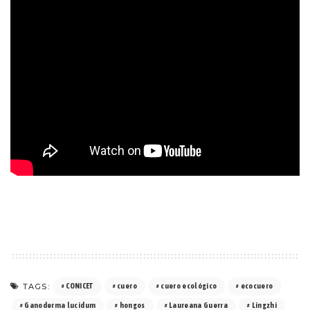
TAGS:
CONICET
cuero
cuero ecológico
ecocuero
Ganoderma lucidum
hongos
Laureana Guerra
Lingzhi