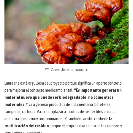
Ganoderma lucidum
Laureana está orgullosa del proyecto porque significa un aporte concreto
para mejorar el contexto medioambiental.
“Es importante generar un
material nuevo que puede ser biodegradable, no como otros
materiales
. Y va a generar productos de indumentaria, billeteras,
camperas, carteras. Va a reemplazar a muchos de los textiles en una
industria que es muy contaminante”. Y también -acotó- contiene
la
reutilización del residuo
porque el orujo de uva se tira en los campos y
contamina el ambiente.