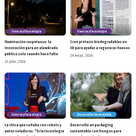
Ciencia y Tecnología
Ciencia y Tecnología
Iluminación respetuosa: la
Creó prótesis biodegradables en
innovación para un alumbrado
3D para ayudar a regenerar huesos
público solo cuando hace falta
24 mayo, 2026
12 julio, 2026
Ciencia y Tecnología
Desarrollo Sustentable
La chica que soñaba con robots y
Desarrolló un packaging
autos voladores: “Si la tecnología
sustentable con hongos para