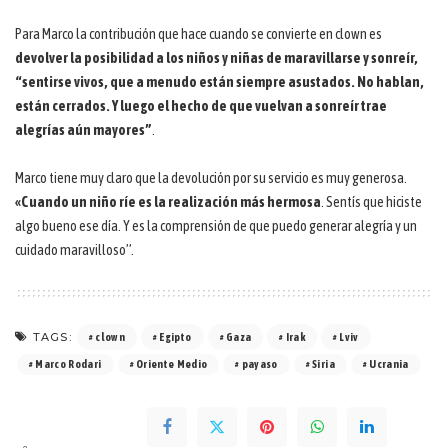
Para Marco la contribución que hace cuando se convierte en clown es
devolver la posibilidad a los niños y niñas de maravillarse y sonreír,
“sentirse vivos, que a menudo
están siempre asustados. No hablan,
están cerrados. Y luego el hecho de que vuelvan a sonreír trae
alegrías aún mayores”
.
Marco tiene muy claro que la devolución por su servicio es muy generosa.
«Cuando un niño ríe es la realización más hermosa
. Sentís que hiciste
algo bueno ese día. Y es la comprensión de que puedo generar alegría y un
cuidado maravilloso”.
TAGS:
clown
Egipto
Gaza
Irak
Lviv
Marco Rodari
Oriente Medio
payaso
Siria
Ucrania