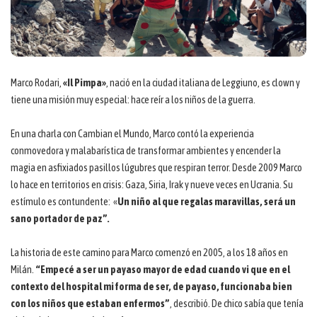
Marco Rodari,
«Il Pimpa»
, nació en la ciudad italiana de Leggiuno, es clown y
tiene una misión muy especial: hace reír a los niños de la guerra.
En una charla con Cambian el Mundo, Marco contó la experiencia
conmovedora y malabarística de transformar ambientes y encender la
magia en asfixiados pasillos lúgubres que respiran terror. Desde 2009 Marco
lo hace en territorios en crisis: Gaza, Siria, Irak y nueve veces en Ucrania. Su
estímulo es contundente: «
Un niño al que regalas maravillas, será un
sano portador de paz”.
La historia de este camino para Marco comenzó en 2005, a los 18 años en
Milán.
“Empecé a ser un payaso mayor de edad cuando vi que en el
contexto del hospital mi forma de ser, de payaso, funcionaba bien
con los niños que estaban enfermos”
, describió.
De chico sabía que tenía