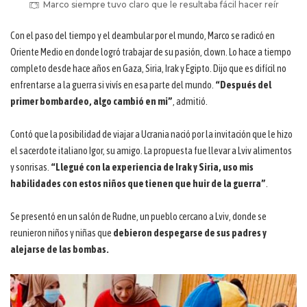
Marco siempre tuvo claro que le resultaba fácil hacer reír
Con el paso del tiempo y el deambular por el mundo, Marco se radicó en
Oriente Medio en donde logró trabajar de su pasión, clown. Lo hace a tiempo
completo desde hace años en Gaza, Siria, Irak y Egipto. Dijo que es difícil no
enfrentarse a la guerra si vivís en esa parte del mundo.
“Después del
primer bombardeo, algo cambió en mi”
, admitió.
Contó que la posibilidad de viajar a Ucrania nació por la invitación que le hizo
el sacerdote italiano Igor, su amigo. La propuesta fue llevar a Lviv alimentos
y sonrisas.
“Llegué con la experiencia de Irak y Siria, uso mis
habilidades con estos niños que tienen que huir de la guerra”
.
Se presentó en un salón de Rudne, un pueblo cercano a Lviv, donde se
reunieron niños y niñas que
debieron despegarse de sus padres y
alejarse de las bombas.