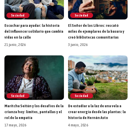
Sociedad
Sociedad
Escuchar para ayudar: la historia
El Señor de los Libros: rescató
del influencer solidario que cambia
miles de ejemplares de la basura y
vidas en la calle
creó bibliotecas comunitarias
21 junio, 2026
3 junio, 2026
Sociedad
Sociedad
Maritchu Seitún y los desafíos de la
De estudiar a la luz de una vela a
crianza hoy: límites, pantallas y el
crear energía desde las plantas: la
rol de la empatía
historia de Hernán Asto
17 mayo, 2026
4 mayo, 2026