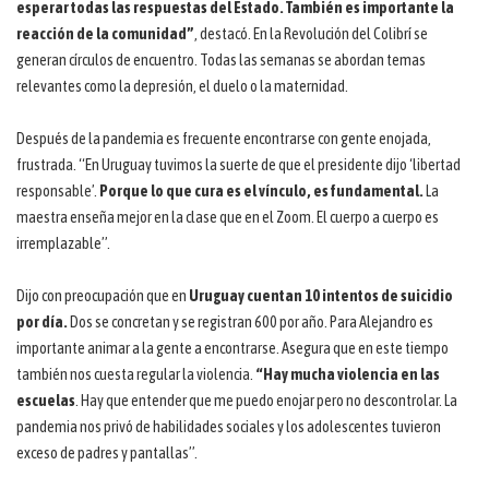
esperar todas las respuestas del Estado. También es importante la
reacción de la comunidad”
, destacó. En la Revolución del Colibrí se
generan círculos de encuentro. Todas las semanas se abordan temas
relevantes como la depresión, el duelo o la maternidad.
Después de la pandemia es frecuente encontrarse con gente enojada,
frustrada. “En Uruguay tuvimos la suerte de que el presidente dijo ‘libertad
responsable’.
Porque lo que cura es el vínculo, es fundamental.
La
maestra enseña mejor en la clase que en el Zoom. El cuerpo a cuerpo es
irremplazable”.
Dijo con preocupación que en
Uruguay cuentan 10 intentos de suicidio
por día.
Dos se concretan y se registran 600 por año. Para Alejandro es
importante animar a la gente a encontrarse. Asegura que en este tiempo
también nos cuesta regular la violencia.
“Hay mucha violencia en las
escuelas
. Hay que entender que me puedo enojar pero no descontrolar. La
pandemia nos privó de habilidades sociales y los adolescentes tuvieron
exceso de padres y pantallas”.