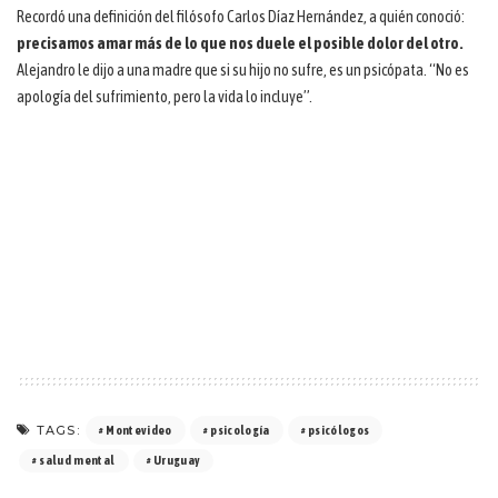
Recordó una definición del filósofo Carlos Díaz Hernández, a quién conoció:
precisamos amar más de lo que nos duele el posible dolor del otro.
Alejandro le dijo a una madre que si su hijo no sufre, es un psicópata. “No es
apología del sufrimiento, pero la vida lo incluye”.
TAGS:
Montevideo
psicología
psicólogos
salud mental
Uruguay