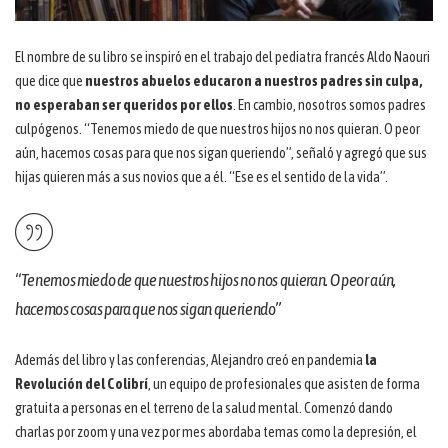
El nombre de su libro se inspiró en el trabajo del pediatra francés Aldo Naouri
que dice que
nuestros abuelos educaron a nuestros padres sin culpa,
no esperaban ser queridos por ellos
. En cambio, nosotros somos padres
culpógenos. “Tenemos miedo de que nuestros hijos no nos quieran. O peor
aún, hacemos cosas para que nos sigan queriendo”, señaló y agregó que sus
hijas quieren más a sus novios que a él. “Ese es el sentido de la vida”.
“Tenemos miedo de que nuestros hijos no nos quieran. O peor aún,
hacemos cosas para que nos sigan queriendo”
Además del libro y las conferencias, Alejandro creó en pandemia
la
Revolución del Colibrí
, un equipo de profesionales que asisten de forma
gratuita a personas en el terreno de la salud mental. Comenzó dando
charlas por zoom y una vez por mes abordaba temas como la depresión, el