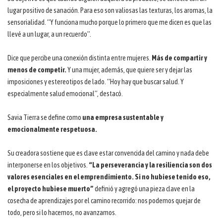
lugar positivo de sanación. Para eso son valiosas las texturas, los aromas, la
sensorialidad. “Y funciona mucho porque lo primero que me dicen es que las
llevé a un lugar, a un recuerdo”.
Dice que percibe una conexión distinta entre mujeres.
Más de compartir y
menos de competir.
Y una mujer, además, que quiere ser y dejar las
imposiciones y estereotipos de lado. “Hoy hay que buscar salud. Y
especialmente salud emocional”, destacó.
Savia Tierra se define como
una empresa sustentable y
emocionalmente respetuosa.
Su creadora sostiene que es clave estar convencida del camino y nada debe
interponerse en los objetivos.
“La perseverancia y la resiliencia son dos
valores esenciales en el emprendimiento. Si no hubiese tenido eso,
el proyecto hubiese muerto”
definió y agregó una pieza clave en la
cosecha de aprendizajes por el camino recorrido: nos podemos quejar de
todo, pero si lo hacemos, no avanzamos.