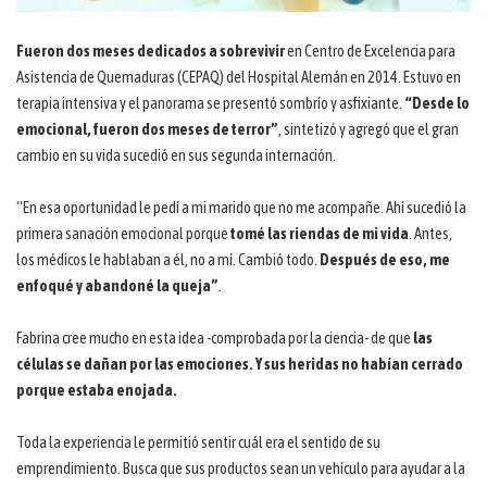
Fueron dos meses dedicados a sobrevivir
en Centro de Excelencia para
Asistencia de Quemaduras (CEPAQ) del Hospital Alemán en 2014. Estuvo en
terapia intensiva y el panorama se presentó sombrío y asfixiante.
“Desde lo
emocional, fueron dos meses de terror”
, sintetizó y agregó que el gran
cambio en su vida sucedió en sus segunda internación.
“En esa oportunidad le pedí a mi marido que no me acompañe. Ahí sucedió la
primera sanación emocional porque
tomé las riendas de mi vida
. Antes,
los médicos le hablaban a él, no a mí. Cambió todo.
Después de eso, me
enfoqué y abandoné la queja”
.
Fabrina cree mucho en esta idea -comprobada por la ciencia- de que
las
células se dañan por las emociones. Y sus heridas no habían cerrado
porque estaba enojada.
Toda la experiencia le permitió sentir cuál era el sentido de su
emprendimiento. Busca que sus productos sean un vehículo para ayudar a la