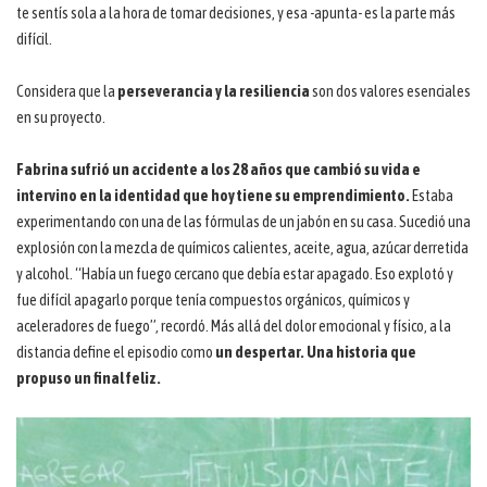
te sentís sola a la hora de tomar decisiones, y esa -apunta- es la parte más
difícil.
Considera que la
perseverancia y la resiliencia
son dos valores esenciales
en su proyecto.
Fabrina sufrió un accidente a los 28 años que cambió su vida e
intervino en la identidad que hoy tiene su emprendimiento.
Estaba
experimentando con una de las fórmulas de un jabón en su casa. Sucedió una
explosión con la mezcla de químicos calientes, aceite, agua, azúcar derretida
y alcohol. “Había un fuego cercano que debía estar apagado. Eso explotó y
fue difícil apagarlo porque tenía compuestos orgánicos, químicos y
aceleradores de fuego”, recordó. Más allá del dolor emocional y físico, a la
distancia define el episodio como
un despertar. Una historia que
propuso un final feliz.