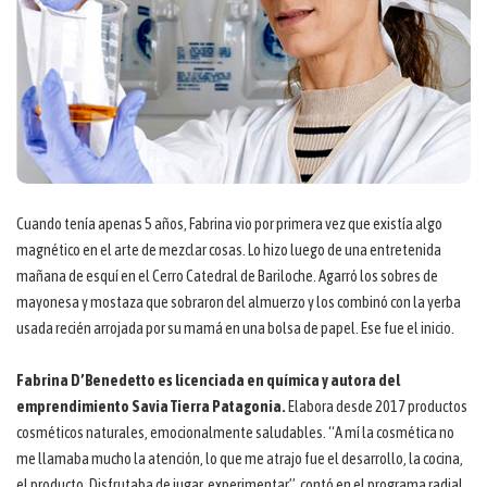
Cuando tenía apenas 5 años, Fabrina vio por primera vez que existía algo
magnético en el arte de mezclar cosas. Lo hizo luego de una entretenida
mañana de esquí en el Cerro Catedral de Bariloche. Agarró los sobres de
mayonesa y mostaza que sobraron del almuerzo y los combinó con la yerba
usada recién arrojada por su mamá en una bolsa de papel. Ese fue el inicio.
Fabrina D’Benedetto es licenciada en química y autora del
emprendimiento Savia Tierra Patagonia.
Elabora desde 2017 productos
cosméticos naturales, emocionalmente saludables. “A mí la cosmética no
me llamaba mucho la atención, lo que me atrajo fue el desarrollo, la cocina,
el producto. Disfrutaba de jugar, experimentar”, contó en el programa radial