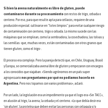
Si bien la avena naturalmente es libre de gluten, puede
contaminarse durante su procesamiento
con restos de trigo, cebada o
centeno. Por eso, para que resulte apta para celíacos, requiere de una
producción especial: cultivarse en “lotes limpios” para evitar cualquier riesgo
de contaminación con centeno, trigo o cebada. Lo mismo sucede con las
máquinas que se emplean, como la sembradora, la cosechadora, las tolvas y
las semillas -que, muchas veces, están contaminadas con otros granos que
tienen gluten, como el trigo-.
El proceso era complejo. Pero la pareja detectó que, en Chile, Uruguay, Brasil
y Europa, se comercializaba avena libre de gluten y empezaron con encargos
a los conocidos que viajaban. «Siendo agrónomos en un país super
agropecuario
nos preguntamos por qué no podíamos hacerlo en
Argentina.
Pero nos topamos con varios problemas», aclaró.
Por un lado, la legislación era un impedimento ya que el logo era «Sin TACC»,
en alusión al trigo, la avena, la cebada y el centeno. «Lo que debía decir era
‘sin gluten’, la proteína que deben evitar las personas con celiaquía y/o