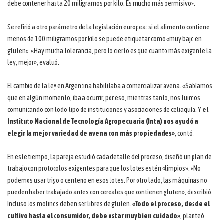
debe contener hasta 20 miligramos por kilo. Es mucho más permisivo».
Se refirió a otro parámetro de la legislación europea: si el alimento contiene
menos de 100 miligramos por kilo se puede etiquetar como «muy bajo en
gluten». «Hay mucha tolerancia, pero lo cierto es que cuanto más exigente la
ley, mejor», evaluó.
El cambio de la ley en Argentina habilitaba a comercializar avena. «Sabíamos
que en algún momento, iba a ocurrir, por eso, mientras tanto, nos fuimos
comunicando con todo tipo de instituciones y asociaciones de celiaquía. Y
el
Instituto Nacional de Tecnología Agropecuaria (Inta) nos ayudó a
elegir la mejor variedad de avena con más propiedades»
, contó.
En este tiempo, la pareja estudió cada detalle del proceso, diseñó un plan de
trabajo con protocolos exigentes para que los lotes estén «limpios». «No
podemos usar trigo o centeno en esos lotes. Por otro lado, las máquinas no
pueden haber trabajado antes con cereales que contienen gluten», describió.
Incluso los molinos deben ser libres de gluten.
«Todo el proceso, desde el
cultivo hasta el consumidor, debe estar muy bien cuidado»
, planteó.