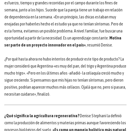
esfuerzo, tiempo y grandes recorridas por el campo durante los fines de
semana, junto a los hijos. Sucede que la pareja tiene un trabajo en relación
de dependencia en la semana. «En un principio, las chicas estaban muy
enojadas por haberles hecho el estudio ya que no tenían síntomas. Pero de
esta forma, evitamos un posible problema. A nivel familiar, fue buscar una
oportunidad a partir de la necesidad. Es un aprendizaje constante.
Motiva
ser parte de un proyecto innovador en el país»
, resumió Denise.
¿Por qué hasta ahora no hubo intentos de producir este tipo de producto? La
mujer consideró que Argentina «es muy del pan, del trigo y Argentina produce
mucho trigo». «Pero en los últimos años -añadió- la celiaquía creció mucho y
sigue creciendo. Si pensamos que mis hijas no tenían síntomas, pero dieron
positivo, podrían aparecer muchos más celíacos. Ojalá que no, pero si pasara,
necesitan cuidarse», finalizó.
¿Qué significa la agricultura regenerativa?
Denise Stephani la definió
como la producción de alimentos y materias primas aunque favoreciendo los
procesos biológicos del suelo.
«Es como un manejo holístico más natural