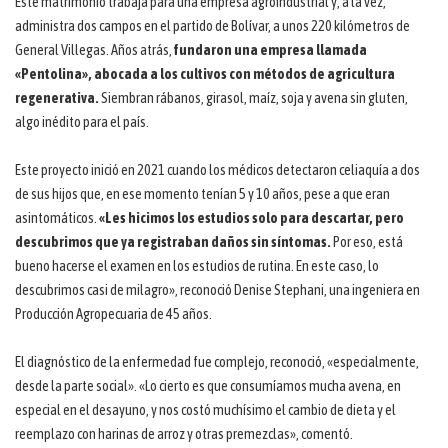
Este matrimonio trabaja para una empresa agroindustrial y, a la vez,
administra dos campos en el partido de Bolívar, a unos 220 kilómetros de
General Villegas. Años atrás,
fundaron una empresa llamada
«Pentolina», abocada a los cultivos con métodos de agricultura
regenerativa.
Siembran rábanos, girasol, maíz, soja y avena sin gluten,
algo inédito para el país.
Este proyecto inició en 2021 cuando los médicos detectaron celiaquía a dos
de sus hijos que, en ese momento tenían 5 y 10 años, pese a que eran
asintomáticos.
«Les hicimos los estudios solo para descartar, pero
descubrimos que ya registraban daños sin síntomas.
Por eso, está
bueno hacerse el examen en los estudios de rutina. En este caso, lo
descubrimos casi de milagro», reconoció Denise Stephani, una ingeniera en
Producción Agropecuaria de 45 años.
El diagnóstico de la enfermedad fue complejo, reconoció, «especialmente,
desde la parte social». «Lo cierto es que consumíamos mucha avena, en
especial en el desayuno, y nos costó muchísimo el cambio de dieta y el
reemplazo con harinas de arroz y otras premezclas», comentó.