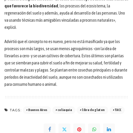
que favorece la biodiversidad
, los procesos del ecosistema, la
regeneración del suelo y además, ayuda al desarrollo de las personas. Uno
va usando técnicas más amigables vinculadas a procesos naturales»,
explicó.
Advirtió que el concepto no es nuevo, pero no está masificado ya que los
procesos son más largos, se usan menos agroquímicos -con la idea de
llevarlos a cero- y se usan cultivos de cobertura. Estos últimos son plantas
que se siembran para cubrir el suelo a fin de mejorar su salud, fertilidad y
controlar malezas y plagas. Se plantan entre cosechas principales o durante
períodos de inactividad del suelo, aunque no son cosechados ni utilizados
para consumo humano o animal.
TAGS:
Buenos Aires
celiaquía
libre de gluten
TACC