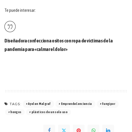
Te puede interesar:
Diseñadora confecciona ositos con ropa de víctimas de la
pandemia para «calmar el dolor»
TAGS:
Ayelen Malgraf
EmprendeConciencia
Fungipor
hongos
plásticos de un solo uso