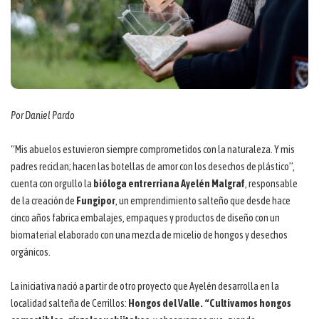
Por Daniel Pardo
“Mis abuelos estuvieron siempre comprometidos con la naturaleza. Y mis
padres reciclan; hacen las botellas de amor con los desechos de plástico”,
cuenta con orgullo la
bióloga entrerriana Ayelén Malgraf
, responsable
de la creación de
Fungipor
, un emprendimiento salteño que desde hace
cinco años fabrica embalajes, empaques y productos de diseño con un
biomaterial elaborado con una mezcla de micelio de hongos y desechos
orgánicos.
La iniciativa nació a partir de otro proyecto que Ayelén desarrolla en la
localidad salteña de Cerrillos:
Hongos del Valle.
“Cultivamos hongos