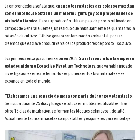
La emprendedora señala que,
cuando los rastrojos agrícolas se mezclan
con el micelio, se obtiene un material ignífugo y con propiedades de
aislación térmica.
Para su producción utilizan paja de poroto cultivado en
campos de General Güemes, un residuo que habitualmente se quema tras la
rotación de cultivos. “Ahí se genera contaminación ambiental, por eso
creemos que es clave producir cerca de los productores de poroto”, sostuvo.
Los primeros ensayos comenzaron en 2018.
Su referencia fue la empresa
estadounidense Ecoactive Mycelium Technology
, que ya había iniciado
investigaciones en este tema. Hoy es pionera en los biomateriales y se
expande en todo el mundo.
“Elaboramos una especie de masa con parte del hongo y el sustrato
.
Se incuba durante 25 días y luego se coloca en moldes reutilizables. Tras
otros 15 días de incubación, se forman los bloques definitivos”, detalló.
Actualmente fabrican macetas compostables y esquineros para embalaje.