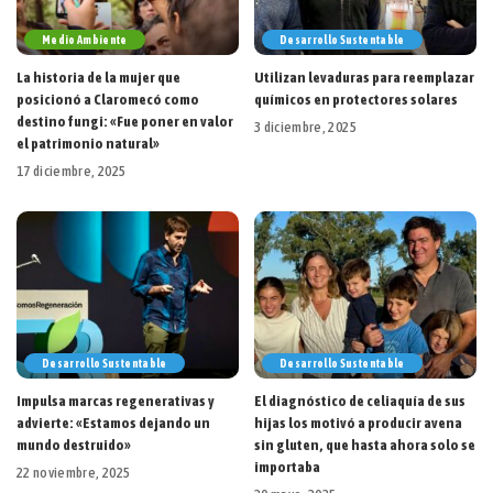
Medio Ambiente
Desarrollo Sustentable
La historia de la mujer que
Utilizan levaduras para reemplazar
posicionó a Claromecó como
químicos en protectores solares
destino fungi: «Fue poner en valor
3 diciembre, 2025
el patrimonio natural»
17 diciembre, 2025
Desarrollo Sustentable
Desarrollo Sustentable
Impulsa marcas regenerativas y
El diagnóstico de celiaquía de sus
advierte: «Estamos dejando un
hijas los motivó a producir avena
mundo destruido»
sin gluten, que hasta ahora solo se
importaba
22 noviembre, 2025