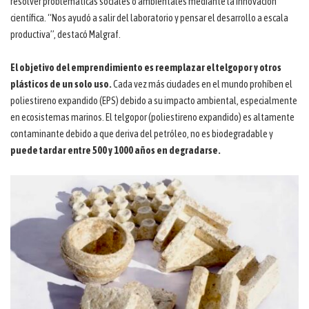
resolver problemáticas sociales o ambientales mediante la innovación
científica. “Nos ayudó a salir del laboratorio y pensar el desarrollo a escala
productiva”, destacó Malgraf.
El objetivo del emprendimiento es reemplazar el telgopor y otros
plásticos de un solo uso.
Cada vez más ciudades en el mundo prohíben el
poliestireno expandido (EPS) debido a su impacto ambiental, especialmente
en ecosistemas marinos. El telgopor (poliestireno expandido) es altamente
contaminante debido a que deriva del petróleo, no es biodegradable y
puede tardar entre 500 y 1000 años en degradarse.