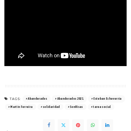
TAGS:
Abanderados
Abanderados 2021
Esteban Echeverría
Martín Ferreira
solidaridad
SonRisas
tarea social