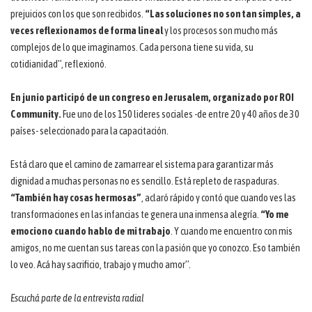
prejuicios con los que son recibidos.
“Las soluciones no son tan simples, a
veces reflexionamos de forma lineal
y los procesos son mucho más
complejos de lo que imaginamos. Cada persona tiene su vida, su
cotidianidad”, reflexionó.
En junio participó de un congreso en Jerusalem, organizado por ROI
Community.
Fue uno de los 150 lideres sociales -de entre 20 y 40 años de 30
países- seleccionado para la capacitación.
Está claro que el camino de zamarrear el sistema para garantizar más
dignidad a muchas personas no es sencillo. Está repleto de raspaduras.
“También hay cosas hermosas”
, aclaró rápido y contó que cuando ves las
transformaciones en las infancias te genera una inmensa alegría.
“Yo me
emociono cuando hablo de mi trabajo
. Y cuando me encuentro con mis
amigos, no me cuentan sus tareas con la pasión que yo conozco. Eso también
lo veo. Acá hay sacrificio, trabajo y mucho amor”.
Escuchá parte de la entrevista radial