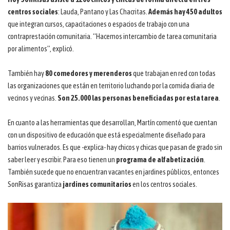
centros sociales
: Lauda, Pantano y Las Chacritas.
Además hay 450 adultos
que integran cursos, capacitaciones o espacios de trabajo con una
contraprestación comunitaria. “Hacemos intercambio de tarea comunitaria
por alimentos”, explicó.
También hay
80 comedores y merenderos
que trabajan en red con todas
las organizaciones que están en territorio luchando por la comida diaria de
vecinos y vecinas.
Son 25.000 las personas beneficiadas por esta tarea
.
En cuanto a las herramientas que desarrollan, Martín comentó que cuentan
con un dispositivo de educación que está especialmente diseñado para
barrios vulnerados. Es que -explica- hay chicos y chicas que pasan de grado sin
saber leer y escribir. Para eso tienen un
programa de alfabetización
.
También sucede que no encuentran vacantes en jardines públicos, entonces
SonRisas garantiza
jardines comunitarios
en los centros sociales.