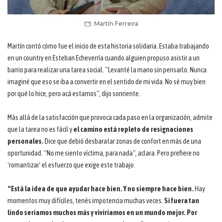
Martín Ferreira
Martín contó cómo fue el inicio de esta historia solidaria. Estaba trabajando
en un country en Esteban Echeverría cuando alguien propuso asistir a un
barrio para realizar una tarea social. “Levanté la mano sin pensarlo. Nunca
imaginé que eso se iba a convertir en el sentido de mi vida. No sé muy bien
por qué lo hice, pero acá estamos”, dijo sonriente.
Más allá de la satisfacción que provoca cada paso en la organización, admite
que la tarea no es fácil y
el camino está repleto de resignaciones
personales.
Dice que debió desbaratar zonas de confort en más de una
oportunidad. “No me siento víctima, para nada”, aclara. Pero prefiere no
‘romantizar’ el esfuerzo que exige este trabajo.
“Está la idea de que ayudar hace bien. Y no siempre hace bien.
Hay
momentos muy difíciles, tenés impotencia muchas veces.
Si fuera tan
lindo seríamos muchos más y viviríamos en un mundo mejor. Por