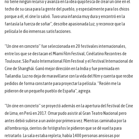
no tiene ningún recurso y avanza en la idea quijotesca de crear un cine en el
techo de su casa para la gente del pueblo, y especialmente para los chicos
porque a él, el cine lo salvó. Tuvo una infancia muy dura y encontró en la
fantasía la fuerza de soñar”, describe apasionada Luz, y reconoce que la
película le dio inmensas satisfacciones.
“Un cine en concreto” fue seleccionada en 20 festivales internacionales,
entre los que se destacan el Miami Film Festival; Cinélatino Recontres de
Toulouse; São Paulo International Film Festival y el Festival Internacional de
Cine de Shanghái. Ganó mejor dirección en la India y fue premiada en
Tailandia. Luz no deja de maravillarse con la vida del film y cuenta que recibe
pedidos de forma constante para proyectar la película. “Recién me la
pidieron de un pequeño pueblo de España”, agrega.
“Un cine en concreto” se proyectó además en la apertura del Festival de Cine
de Lima, en Perú en 2017. Omar pudo asistir al Gran Teatro Nacional pero
antes debió subirse a un avión por primera vez. Mientras caminaba por la
alfombra roja, cientos de fotógrafos le pidieron que se dé vuelta para
retratarlo. La sala estaba repleta, había 1400 personas ansiosas por