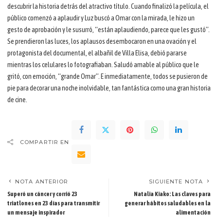
descubrir la historia detrás del atractivo título. Cuando finalizó la película, el
público comenzó a aplaudir y Luz buscó a Omar con la mirada, le hizo un
gesto de aprobación y le susurró, “están aplaudiendo, parece que les gustó”.
Se prendieron las luces, los aplausos desembocaron en una ovación y el
protagonista del documental, el albañil de Villa Elisa, debió pararse
mientras los celulares lo fotografiaban. Saludó amable al público que le
gritó, con emoción, “grande Omar”. E inmediatamente, todos se pusieron de
pie para decorar una noche inolvidable, tan fantástica como una gran historia
de cine.
COMPARTIR EN
NOTA ANTERIOR
SIGUIENTE NOTA
Superó un cáncer y corrió 23
Natalia Kiako: Las claves para
triatlones en 23 días para transmitir
generar hábitos saludables en la
un mensaje inspirador
alimentación