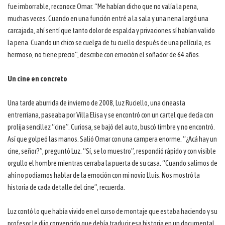
fue imborrable, reconoce Omar. “Me habían dicho que no valía la pena,
muchas veces. Cuando en una función entré a la sala y una nena largó una
carcajada, ahí sentí que tanto dolor de espalda y privaciones sí habían valido
la pena. Cuando un chico se cuelga de tu cuello después de una película, es
hermoso, no tiene precio”, describe con emoción el soñador de 64 años.
Un cine en concreto
Una tarde aburrida de invierno de 2008, Luz Ruciello, una cineasta
entrerriana, paseaba por Villa Elisa y se encontró con un cartel que decía con
prolija sencillez “cine”. Curiosa, se bajó del auto, buscó timbre y no encontró.
Así que golpeó las manos. Salió Omar con una campera enorme. “¿Acá hay un
cine, señor?”, preguntó Luz. “Sí, se lo muestro”, respondió rápido y con visible
orgullo el hombre mientras cerraba la puerta de su casa. “Cuando salimos de
ahí no podíamos hablar de la emoción con mi novio Lluis. Nos mostró la
historia de cada detalle del cine”, recuerda.
Luz contó lo que había vivido en el curso de montaje que estaba haciendo y su
profesor le dijo convencido que debía traducir esa historia en un documental.