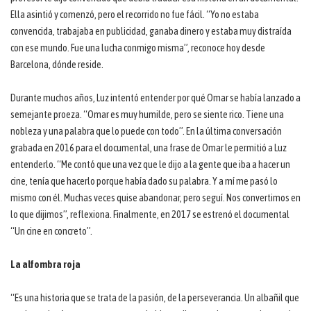
Ella asintió y comenzó, pero el recorrido no fue fácil. “Yo no estaba
convencida, trabajaba en publicidad, ganaba dinero y estaba muy distraída
con ese mundo. Fue una lucha conmigo misma”, reconoce hoy desde
Barcelona, dónde reside.
Durante muchos años, Luz intentó entender por qué Omar se había lanzado a
semejante proeza. “Omar es muy humilde, pero se siente rico. Tiene una
nobleza y una palabra que lo puede con todo”. En la última conversación
grabada en 2016 para el documental, una frase de Omar le permitió a Luz
entenderlo. “Me contó que una vez que le dijo a la gente que iba a hacer un
cine, tenía que hacerlo porque había dado su palabra. Y a mí me pasó lo
mismo con él. Muchas veces quise abandonar, pero seguí. Nos convertimos en
lo que dijimos”, reflexiona. Finalmente, en 2017 se estrenó el documental
“Un cine en concreto”.
La alfombra roja
“Es una historia que se trata de la pasión, de la perseverancia. Un albañil que