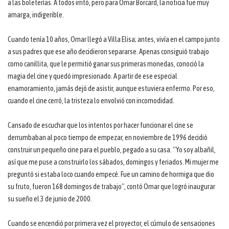
a las boleterías. A todos irritó, pero para Omar Borcard, la noticia fue muy
amarga, indigerible.
Cuando tenía 10 años, Omar llegó a Villa Elisa; antes, vivía en el campo junto
a sus padres que ese año decidieron separarse. Apenas consiguió trabajo
como canillita, que le permitió ganar sus primeras monedas, conoció la
magia del cine y quedó impresionado. A partir de ese especial
enamoramiento, jamás dejó de asistir, aunque estuviera enfermo. Por eso,
cuando el cine cerró, la tristeza lo envolvió con incomodidad.
Cansado de escuchar que los intentos por hacer funcionar el cine se
derrumbaban al poco tiempo de empezar, en noviembre de 1996 decidió
construir un pequeño cine para el pueblo, pegado a su casa. “Yo soy albañil,
así que me puse a construirlo los sábados, domingos y feriados. Mi mujer me
preguntó si estaba loco cuando empecé. Fue un camino de hormiga que dio
su fruto, fueron 168 domingos de trabajo”, contó Omar que logró inaugurar
su sueño el 3 de junio de 2000.
Cuando se encendió por primera vez el proyector, el cúmulo de sensaciones