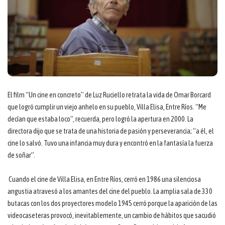
El film “Un cine en concreto” de Luz Ruciello retrata la vida de Omar Borcard
que logró cumplir un viejo anhelo en su pueblo, Villa Elisa, Entre Ríos. “Me
decían que estaba loco”, recuerda, pero logró la apertura en 2000. La
directora dijo que se trata de una historia de pasión y perseverancia; “a él, el
cine lo salvó. Tuvo una infancia muy dura y encontró en la fantasía la fuerza
de soñar”.
Cuando el cine de Villa Elisa, en Entre Ríos, cerró en 1986 una silenciosa
angustia atravesó a los amantes del cine del pueblo. La amplia sala de 330
butacas con los dos proyectores modelo 1945 cerró porque la aparición de las
videocaseteras provocó, inevitablemente, un cambio de hábitos que sacudió