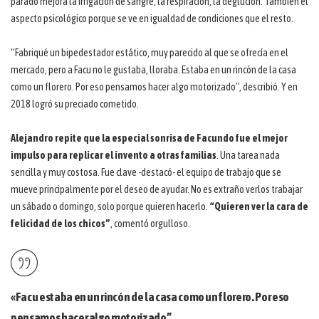
parado mejora la irrigación de sangre, la respiración, la deglución. También el
aspecto psicológico porque se ve en igualdad de condiciones que el resto.
“Fabriqué un bipedestador estático, muy parecido al que se ofrecía en el
mercado, pero a Facu no le gustaba, lloraba. Estaba en un rincón de la casa
como un florero. Por eso pensamos hacer algo motorizado”, describió. Y en
2018 logró su preciado cometido.
Alejandro repite que la especial sonrisa de Facundo fue el mejor
impulso para replicar el invento a otras familias
. Una tarea nada
sencilla y muy costosa. Fue clave -destacó- el equipo de trabajo que se
mueve principalmente por el deseo de ayudar. No es extraño verlos trabajar
un sábado o domingo, solo porque quieren hacerlo.
“Quieren ver la cara de
felicidad de los chicos”
, comentó orgulloso.
«Facu estaba en un rincón de la casa como un florero. Por eso
pensamos hacer algo motorizado”