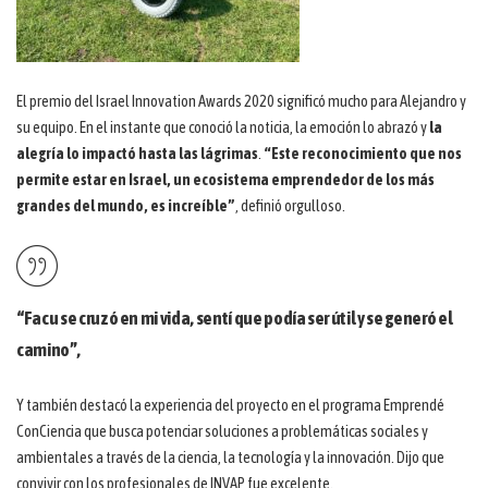
El premio del Israel Innovation Awards 2020 significó mucho para Alejandro y
su equipo. En el instante que conoció la noticia, la emoción lo abrazó y
la
alegría lo impactó hasta las lágrimas
.
“Este reconocimiento que nos
permite estar en Israel, un ecosistema emprendedor de los más
grandes del mundo, es increíble”
, definió orgulloso.
“Facu se cruzó en mi vida, sentí que podía ser útil y se generó el
camino”,
Y también destacó la experiencia del proyecto en el programa Emprendé
ConCiencia que busca potenciar soluciones a problemáticas sociales y
ambientales a través de la ciencia, la tecnología y la innovación. Dijo que
convivir con los profesionales de INVAP fue excelente.