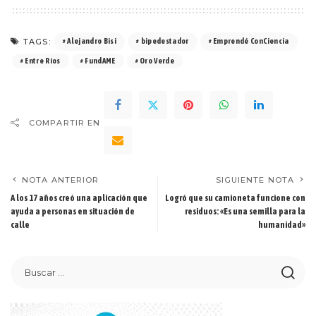
TAGS:
Alejandro Bisi
bipedestador
Emprendé ConCiencia
Entre Ríos
FundAME
Oro Verde
COMPARTIR EN
NOTA ANTERIOR
SIGUIENTE NOTA
A los 17 años creó una aplicación que
Logró que su camioneta funcione con
ayuda a personas en situación de
residuos: «Es una semilla para la
calle
humanidad»