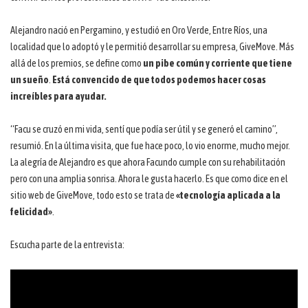
Alejandro nació en Pergamino, y estudió en Oro Verde, Entre Ríos, una
localidad que lo adoptó y le permitió desarrollar su empresa, GiveMove. Más
allá de los premios, se define como
un pibe común y corriente que tiene
un sueño
.
Está convencido de que todos podemos hacer cosas
increíbles para ayudar.
“Facu se cruzó en mi vida, sentí que podía ser útil y se generó el camino”,
resumió. En la última visita, que fue hace poco, lo vio enorme, mucho mejor.
La alegría de Alejandro es que ahora Facundo cumple con su rehabilitación
pero con una amplia sonrisa. Ahora le gusta hacerlo. Es que como dice en el
sitio web de GiveMove, todo esto se trata de
«tecnología aplicada a la
felicidad»
.
Escucha parte de la entrevista: