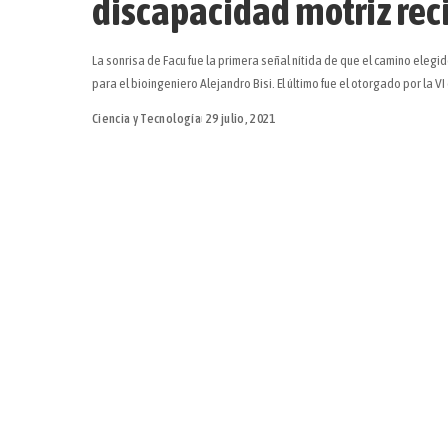
discapacidad motriz rec
La sonrisa de Facu fue la primera señal nítida de que el camino elegi
para el bioingeniero Alejandro Bisi. El último fue el otorgado por la VI
Ciencia y Tecnología
29 julio, 2021