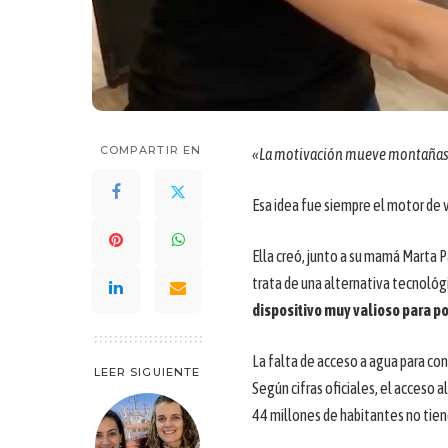
COMPARTIR EN
«La motivación mueve montaña
Esa idea fue siempre el motor de 
Ella creó, junto a su mamá Marta P
trata de una alternativa tecnológi
dispositivo muy valioso para po
La falta de acceso a agua para c
LEER SIGUIENTE
Según cifras oficiales, el acceso 
44 millones de habitantes no tiene