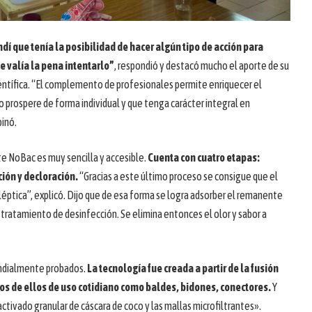
í que tenía la posibilidad de hacer algún tipo de acción para
e valía la pena intentarlo”
, respondió y destacó mucho el aporte de su
entífica. “El complemento de profesionales permite enriquecer el
to prospere de forma individual y que tenga carácter integral en
pinó.
te NoBac es muy sencilla y accesible.
Cuenta con cuatro etapas:
ación y decloración.
“Gracias a este último proceso se consigue que el
éptica”, explicó. Dijo que de esa forma se logra adsorber el remanente
 tratamiento de desinfección. Se elimina entonces el olor y sabor a
ndialmente probados.
La tecnología fue creada a partir de la fusión
s de ellos de uso cotidiano como baldes, bidones, conectores.
Y
ctivado granular de cáscara de coco y las mallas microfiltrantes».