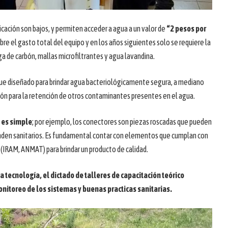
cación son bajos, y permiten acceder a agua a un valor de
“2 pesos por
ubre el gasto total del equipo y en los años siguientes solo se requiere la
a de carbón, mallas microfiltrantes y agua lavandina.
fue diseñado para brindar agua bacteriológicamente segura, a mediano
ción para la retención de otros contaminantes presentes en el agua.
 es simple
; por ejemplo, los conectores son piezas roscadas que pueden
den sanitarios. Es fundamental contar con elementos que cumplan con
 (IRAM, ANMAT) para brindar un producto de calidad.
a tecnología, el dictado de talleres de capacitación teórico
onitoreo de los sistemas y buenas practicas sanitarias.