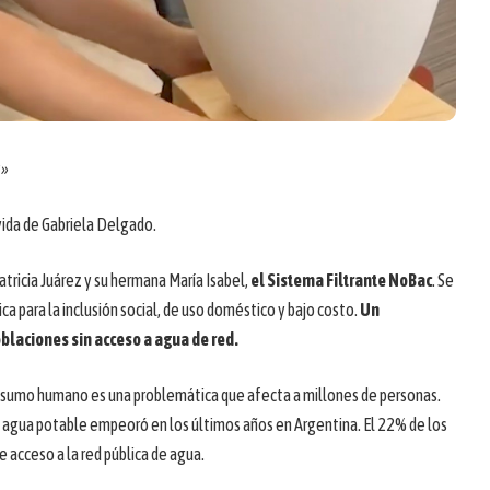
s»
vida de Gabriela Delgado.
atricia Juárez y su hermana María Isabel,
el Sistema Filtrante NoBac
. Se
ca para la inclusión social, de uso doméstico y bajo costo.
Un
blaciones sin acceso a agua de red.
onsumo humano es una problemática que afecta a millones de personas.
al agua potable empeoró en los últimos años en Argentina. El 22% de los
 acceso a la red pública de agua.