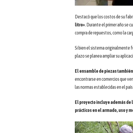
Destacó que los costos de su fabri
litro»
. Durante el primer año se c
compra de repuestos, como la carg
Si bien el sistema originalmente 
plazo se planea ampliar su aplica
El ensamble de piezas también
encontrarse en comercios que ven
las normas establecidas en el país
El proyecto incluye además de l
prácticos en el armado, uso y m