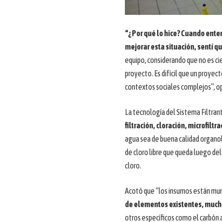
“¿Por qué lo hice?
Cuando entend
mejorar esta situación,
sentí qu
equipo, considerando que no es ci
proyecto. Es difícil que un proyec
contextos sociales complejos”, o
La tecnología del Sistema Filtran
filtración, cloración, microfiltr
agua sea de buena calidad organol
de cloro libre que queda luego del
cloro.
Acotó que “los insumos están mu
de elementos existentes, mucho
otros específicos como el carbón a