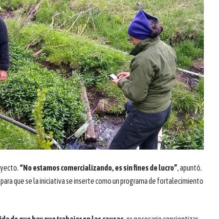
oyecto.
“No estamos comercializando, es sin fines de lucro”
, apuntó.
para que se la iniciativa se inserte como un programa de fortalecimiento
cida de que hay que trabajar en las causas
, es necesario concientizar