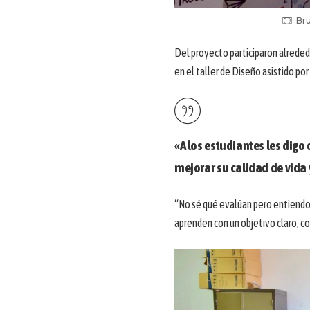
Bru
Del proyecto participaron alrededo
en el taller de Diseño asistido p
«A los estudiantes les digo
mejorar su calidad de vida
“No sé qué evalúan pero entiendo 
aprenden con un objetivo claro, co