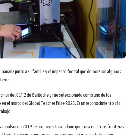
 la mañana junto a su familia y el impacto fue tal que demoraron algunos
tierra.
cnica del CET 2 de Bariloche y fue seleccionado como uno de los
en el marco del Global Teacher Prize 2023. Es un reconocimiento a la
rabajo.
impulsor en 2019 de un proyecto solidario que trascendió las fronteras.
a diferentes dispositivos manuales para personas con artritis, como