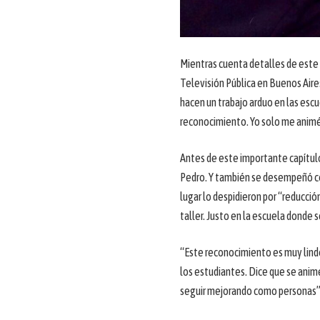
Mientras cuenta detalles de este 
Televisión Pública en Buenos Aire
hacen un trabajo arduo en las es
reconocimiento. Yo solo me animé
Antes de este importante capítulo
Pedro. Y también se desempeñó co
lugar lo despidieron por “reducció
taller. Justo en la escuela donde 
“Este reconocimiento es muy lind
los estudiantes. Dice que se anime
seguir mejorando como personas”