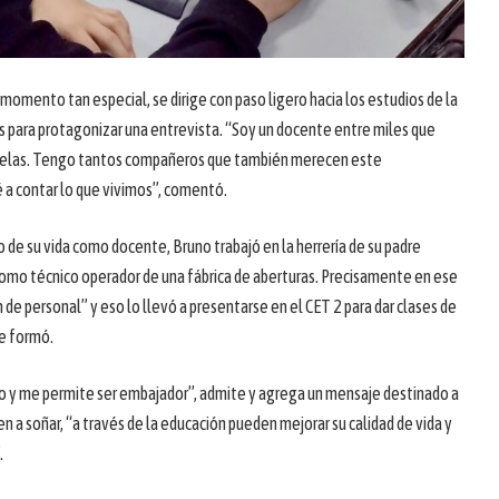
momento tan especial, se dirige con paso ligero hacia los estudios de la
s para protagonizar una entrevista. “Soy un docente entre miles que
cuelas. Tengo tantos compañeros que también merecen este
 a contar lo que vivimos”, comentó.
 de su vida como docente, Bruno trabajó en la herrería de su padre
mo técnico operador de una fábrica de aberturas. Precisamente en ese
n de personal” y eso lo llevó a presentarse en el CET 2 para dar clases de
se formó.
o y me permite ser embajador”, admite y agrega un mensaje destinado a
n a soñar, “a través de la educación pueden mejorar su calidad de vida y
.