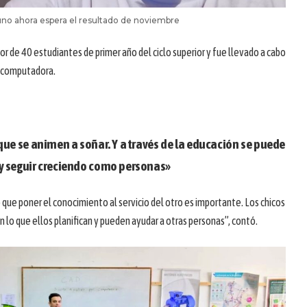
no ahora espera el resultado de noviembre
r de 40 estudiantes de primer año del ciclo superior y fue llevado a cabo
or computadora.
 que se animen a soñar. Y a través de la educación se puede
 y seguir creciendo como personas»
que poner el conocimiento al servicio del otro es importante. Los chicos
n lo que ellos planifican y pueden ayudar a otras personas”, contó.