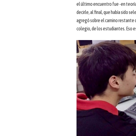
el último encuentro fue -en teorí
decirle, al final, que había sido
agregó sobre el camino restante q
colegio, de los estudiantes. Eso 