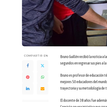
COMPARTIR EN
Bruno Guillén recibió la noticia a
segundos en regresar sus pies a la 
Bruno es profesor de educación té
mejores 50 educadores del mundo 
trayectoria y su metodología de t
El docente de 38 años fue además 
Consiste en una iniciativa que cre