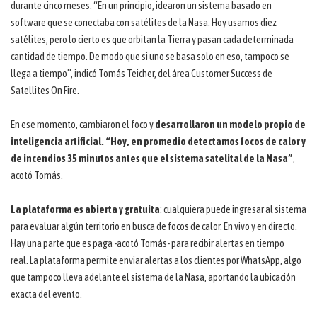
durante cinco meses. “En un principio, idearon un sistema basado en
software que se conectaba con satélites de la Nasa. Hoy usamos diez
satélites, pero lo cierto es que orbitan la Tierra y pasan cada determinada
cantidad de tiempo. De modo que si uno se basa solo en eso, tampoco se
llega a tiempo”, indicó Tomás Teicher, del área Customer Success de
Satellites On Fire.
En ese momento, cambiaron el foco y
desarrollaron un modelo propio de
inteligencia artificial. “Hoy, en promedio detectamos focos de calor y
de incendios 35 minutos antes que el sistema satelital de la Nasa”
,
acotó Tomás.
La plataforma es abierta y gratuita
: cualquiera puede ingresar al sistema
para evaluar algún territorio en busca de focos de calor. En vivo y en directo.
Hay una parte que es paga -acotó Tomás- para recibir alertas en tiempo
real. La plataforma permite enviar alertas a los clientes por WhatsApp, algo
que tampoco lleva adelante el sistema de la Nasa, aportando la ubicación
exacta del evento.