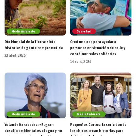
Medio Ambiente
Sociedad
Día Mundial de la Tierra: siete
Creó una app para ayudar a
historias de gente comprometida
personas en situación de calle y
coordinar redes solidarias
22 abril, 2026
14 abril, 2026
Medio Ambiente
Medio Ambiente
Yolanda Kakabadse: «El gran
Pequeños Cortos: la serie donde
desafío ambiental es el agua y no
los chicos crean historias para