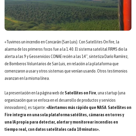
«Tuvimos un incendio en Concarán (San Luis). Con Satellites On Fire, la
alarma de los primeros focos fue a la 1.40. El sistema satelital FIRMS dio la
alerta a las 9 y Geoservicios CONAE recién a las 14”, sintetiza Darío Ramírez,
de Bomberos Voluntarios de San Luis, en relación a la plataforma que
comenzaron a usar y otros sistemas que venían usando. Otros testimonios
avanzan en la misma línea.
La presentación en la página web de
Satellites on Fire
, una startup (una
organización que se enfoca en el desarrollo de productos y servicios
innovadores), es tajante:
«Alertamos más rápido que NASA
.
Satellites on
Fire integra en una sola plataforma satélites, cámaras en torres y
una IA propia para detectar, alertar y monitorear incendios en
tiempo real, con datos satelitales cada 10 minutos».