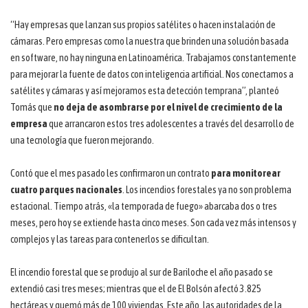
“Hay empresas que lanzan sus propios satélites o hacen instalación de
cámaras. Pero empresas como la nuestra que brinden una solución basada
en software, no hay ninguna en Latinoamérica. Trabajamos constantemente
para mejorar la fuente de datos con inteligencia artificial. Nos conectamos a
satélites y cámaras y así mejoramos esta detección temprana”, planteó
Tomás que
no deja de asombrarse por el nivel de crecimiento de la
empresa
que arrancaron estos tres adolescentes a través del desarrollo de
una tecnología que fueron mejorando.
Contó que el mes pasado les confirmaron un contrato
para monitorear
cuatro parques nacionales
. Los incendios forestales ya no son problema
estacional. Tiempo atrás, «la temporada de fuego» abarcaba dos o tres
meses, pero hoy se extiende hasta cinco meses. Son cada vez más intensos y
complejos y las tareas para contenerlos se dificultan.
El incendio forestal que se produjo al sur de Bariloche el año pasado se
extendió casi tres meses; mientras que el de El Bolsón afectó 3.825
hectáreas y quemó más de 100 viviendas. Este año, las autoridades de la