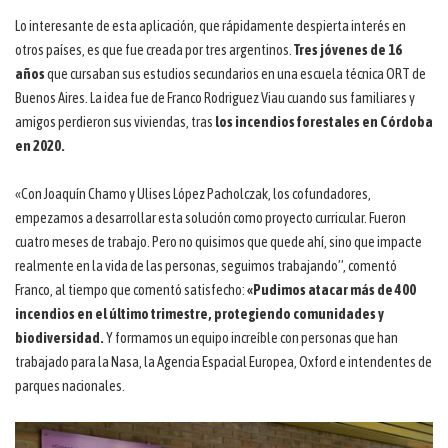
Lo interesante de esta aplicación, que rápidamente despierta interés en
otros países, es que fue creada por tres argentinos.
Tres jóvenes de 16
años
que cursaban sus estudios secundarios en una escuela técnica ORT de
Buenos Aires. La idea fue de Franco Rodriguez Viau cuando sus familiares y
amigos perdieron sus viviendas, tras
los incendios forestales en Córdoba
en 2020.
«Con Joaquín Chamo y Ulises López Pacholczak, los cofundadores,
empezamos a desarrollar esta solución como proyecto curricular. Fueron
cuatro meses de trabajo. Pero no quisimos que quede ahí, sino que impacte
realmente en la vida de las personas, seguimos trabajando”, comentó
Franco, al tiempo que comentó satisfecho:
«Pudimos atacar más de 400
incendios en el último trimestre, protegiendo comunidades y
biodiversidad.
Y formamos un equipo increíble con personas que han
trabajado para la Nasa, la Agencia Espacial Europea, Oxford e intendentes de
parques nacionales.