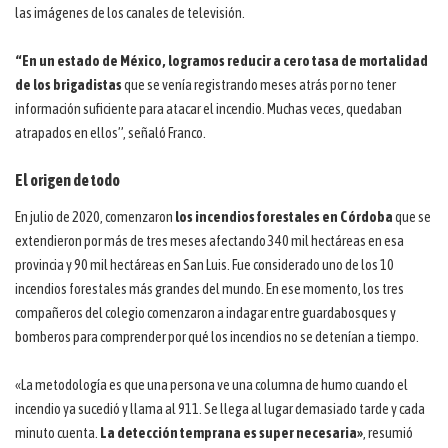
las imágenes de los canales de televisión.
“En un estado de México, logramos reducir a cero tasa de mortalidad
de los brigadistas
que se venía registrando meses atrás por no tener
información suficiente para atacar el incendio. Muchas veces, quedaban
atrapados en ellos”, señaló Franco.
El origen de todo
En julio de 2020, comenzaron
los incendios forestales en Córdoba
que se
extendieron por más de tres meses afectando 340 mil hectáreas en esa
provincia y 90 mil hectáreas en San Luis. Fue considerado uno de los 10
incendios forestales más grandes del mundo. En ese momento, los tres
compañeros del colegio comenzaron a indagar entre guardabosques y
bomberos para comprender por qué los incendios no se detenían a tiempo.
«La metodología es que una persona ve una columna de humo cuando el
incendio ya sucedió y llama al 911. Se llega al lugar demasiado tarde y cada
minuto cuenta.
La detección temprana es super necesaria»
, resumió