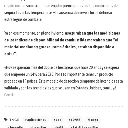
región comenzaron a reunirse en julio preocupados por las condiciones de
sequía, las altas temperaturas y la ausencia de nieve a fin de delinear
estrategias de combate.
Ya en ese momento, en pleno invierno,
aseguraban que las mediciones
de los índices de disponibilidad de combustible marcaban que “el
material mediano y grueso, como árboles, estaban disponible a
arder”.
«Hoy se queman más del doble de hectáreas que hace 20 años y se espera
que empeore un 14% para 2030. Por eso importante tener un producto
probado en 19 países. Este modelo de detección temprano de incendios está
validado y son las tecnologías que se usan en Estados Unidos», concluyó
Camila.
TAGS:
aplicaciones
app
CONAE
fuego
incendio
incendios
NASA
Satellites on Fire