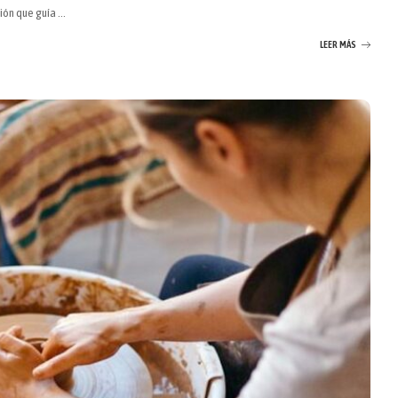
sión que guía
...
LEER MÁS