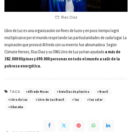
Illiac Diaz
Libro de Luz es una organización sin fines de lucro y en poco tiempo logró
multiplicarse por el mundo respetando las particularidades de cada lugar. La
inspiración que provocó Alfredo con su invento fue abrumadora. Según
Climate Heroes, Illac Diaz y su ONG Litro de Luz ya han ayudado
a más de
382.000 filipinos y 690.000 personas en todo el mundo a salir de la
pobreza energética.
TAGS:
Alfredo Moser
botellas de plástico
Brasil
Litro de Luz
Litro de Luz Brasil
luz
luz solar
Uberaba