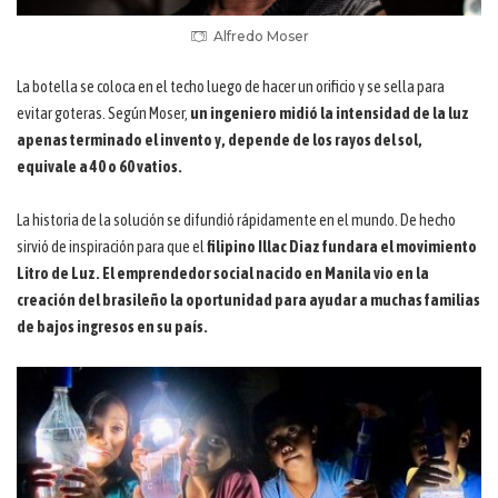
Alfredo Moser
La botella se coloca en el techo luego de hacer un orificio y se sella para
evitar goteras. Según Moser,
un ingeniero midió la intensidad de la luz
apenas terminado el invento y, depende de los rayos del sol,
equivale a 40 o 60 vatios.
La historia de la solución se difundió rápidamente en el mundo. De hecho
sirvió de inspiración para que el
filipino Illac Diaz fundara el movimiento
Litro de Luz.
El emprendedor social nacido en Manila vio en la
creación del brasileño la oportunidad para ayudar a muchas familias
de bajos ingresos en su país.