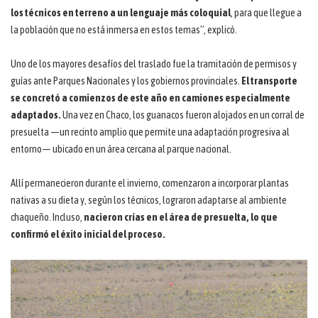
los técnicos en terreno a un lenguaje más coloquial
, para que llegue a
la población que no está inmersa en estos temas”, explicó.
Uno de los mayores desafíos del traslado fue la tramitación de permisos y
guías ante Parques Nacionales y los gobiernos provinciales.
El transporte
se concretó a comienzos de este año en camiones especialmente
adaptados.
Una vez en Chaco, los guanacos fueron alojados en un corral de
presuelta —un recinto amplio que permite una adaptación progresiva al
entorno— ubicado en un área cercana al parque nacional.
Allí permanecieron durante el invierno, comenzaron a incorporar plantas
nativas a su dieta y, según los técnicos, lograron adaptarse al ambiente
chaqueño. Incluso,
nacieron crías en el área de presuelta, lo que
confirmó el éxito inicial del proceso.