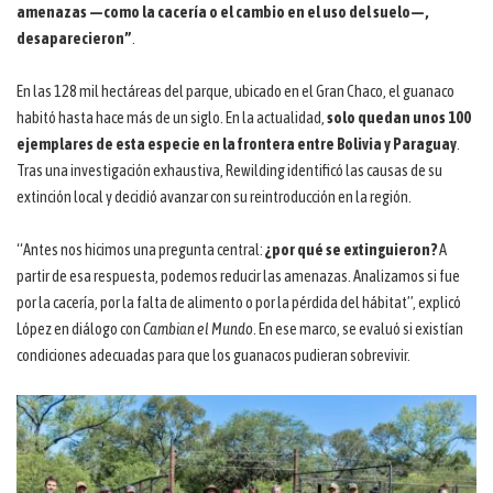
amenazas —como la cacería o el cambio en el uso del suelo—,
desaparecieron”
.
En las 128 mil hectáreas del parque, ubicado en el Gran Chaco, el guanaco
habitó hasta hace más de un siglo. En la actualidad,
solo quedan unos 100
ejemplares de esta especie en la frontera entre Bolivia y Paraguay
.
Tras una investigación exhaustiva, Rewilding identificó las causas de su
extinción local y decidió avanzar con su reintroducción en la región.
“Antes nos hicimos una pregunta central:
¿por qué se extinguieron?
A
partir de esa respuesta, podemos reducir las amenazas. Analizamos si fue
por la cacería, por la falta de alimento o por la pérdida del hábitat”, explicó
López en diálogo con
Cambian el Mundo
. En ese marco, se evaluó si existían
condiciones adecuadas para que los guanacos pudieran sobrevivir.