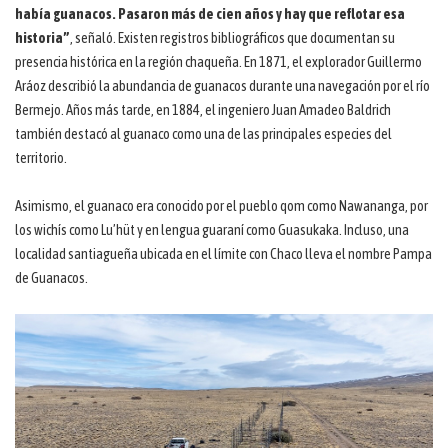
había guanacos. Pasaron más de cien años y hay que reflotar esa
historia”
, señaló. Existen registros bibliográficos que documentan su
presencia histórica en la región chaqueña. En 1871, el explorador Guillermo
Aráoz describió la abundancia de guanacos durante una navegación por el río
Bermejo. Años más tarde, en 1884, el ingeniero Juan Amadeo Baldrich
también destacó al guanaco como una de las principales especies del
territorio.
Asimismo, el guanaco era conocido por el pueblo qom como Nawananga, por
los wichís como Lu’hüt y en lengua guaraní como Guasukaka. Incluso, una
localidad santiagueña ubicada en el límite con Chaco lleva el nombre Pampa
de Guanacos.