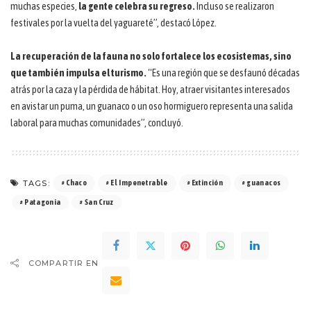
muchas especies,
la gente celebra su regreso.
Incluso se realizaron
festivales por la vuelta del yaguareté”, destacó López.
La recuperación de la fauna no solo fortalece los ecosistemas, sino
que también impulsa el turismo.
“Es una región que se desfaunó décadas
atrás por la caza y la pérdida de hábitat. Hoy, atraer visitantes interesados
en avistar un puma, un guanaco o un oso hormiguero representa una salida
laboral para muchas comunidades”, concluyó.
TAGS:
Chaco
El Impenetrable
Extinción
guanacos
Patagonia
San Cruz
COMPARTIR EN