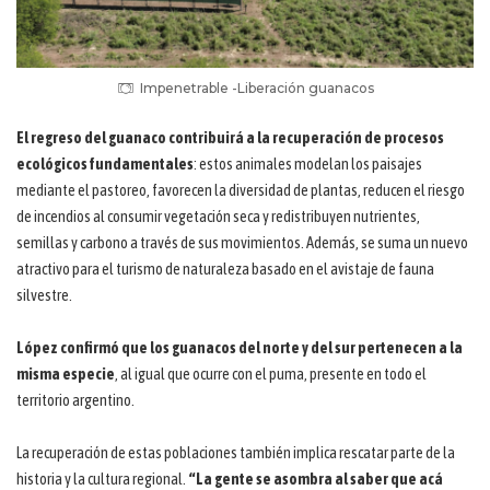
Impenetrable -Liberación guanacos
El regreso del guanaco contribuirá a la recuperación de procesos
ecológicos fundamentales
: estos animales modelan los paisajes
mediante el pastoreo, favorecen la diversidad de plantas, reducen el riesgo
de incendios al consumir vegetación seca y redistribuyen nutrientes,
semillas y carbono a través de sus movimientos. Además, se suma un nuevo
atractivo para el turismo de naturaleza basado en el avistaje de fauna
silvestre.
López confirmó que los guanacos del norte y del sur pertenecen a la
misma especie
, al igual que ocurre con el puma, presente en todo el
territorio argentino.
La recuperación de estas poblaciones también implica rescatar parte de la
historia y la cultura regional.
“La gente se asombra al saber que acá