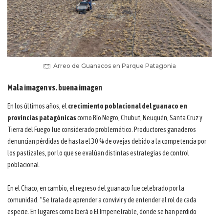
Arreo de Guanacos en Parque Patagonia
Mala imagen vs. buena imagen
En los últimos años, el
crecimiento poblacional del guanaco en
provincias patagónicas
como Río Negro, Chubut, Neuquén, Santa Cruz y
Tierra del Fuego fue considerado problemático. Productores ganaderos
denuncian pérdidas de hasta el 30 % de ovejas debido a la competencia por
los pastizales, por lo que se evalúan distintas estrategias de control
poblacional.
En el Chaco, en cambio, el regreso del guanaco fue celebrado por la
comunidad. “Se trata de aprender a convivir y de entender el rol de cada
especie. En lugares como Iberá o El Impenetrable, donde se han perdido