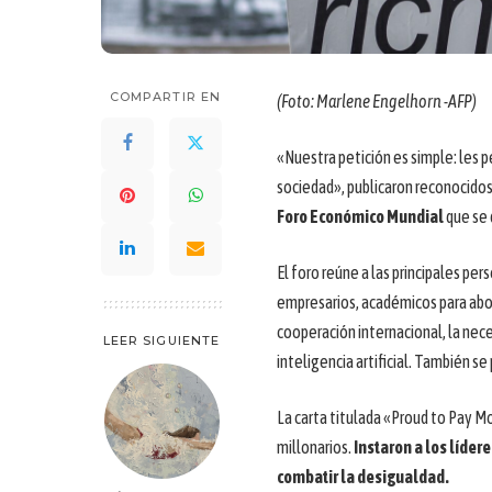
COMPARTIR EN
(Foto: Marlene Engelhorn -AFP)
«Nuestra petición es simple: les 
sociedad», publicaron reconocidos 
Foro Económico Mundial
que se 
El foro reúne a las principales p
empresarios, académicos para abor
cooperación internacional, la ne
LEER SIGUIENTE
inteligencia artificial. También se
La carta titulada «Proud to Pay M
millonarios.
Instaron a los líder
combatir la desigualdad.