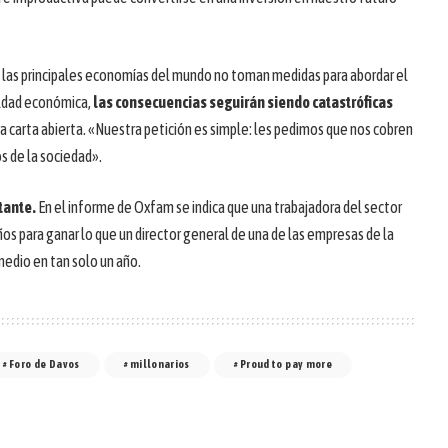
 las principales economías del mundo no toman medidas para abordar el
ldad económica,
las consecuencias seguirán siendo catastróficas
la carta abierta. «Nuestra petición es simple: les pedimos que nos cobren
s de la sociedad».
tante.
En el informe de Oxfam se indica que una trabajadora del sector
os para ganar lo que un director general de una de las empresas de la
edio en tan solo un año.
Foro de Davos
millonarios
Proud to pay more