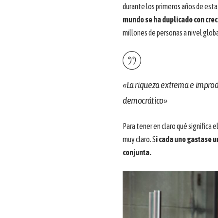
durante los primeros años de est
mundo se ha duplicado con crec
millones de personas a nivel globa
«La riqueza extrema e improd
democrático»
Para tener en claro qué significa
muy claro. S
i cada uno gastase u
conjunta.