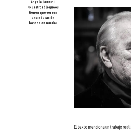
Ángela Sannuti:
«Nuestros bloqueos
tienen que ver con
una educación
basada en miedo»
El texto menciona un trabajo real