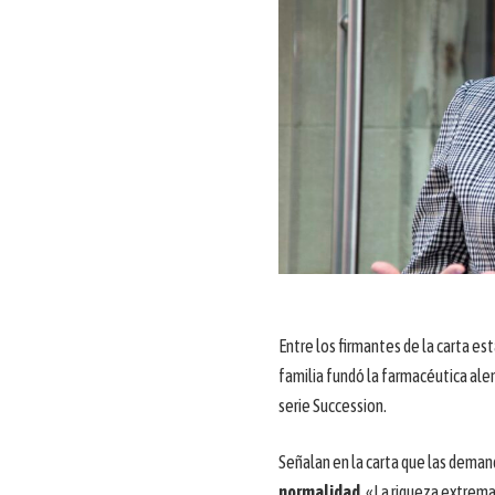
Entre los firmantes de la carta es
familia fundó la farmacéutica ale
serie Succession.
Señalan en la carta que las demand
normalidad
. «La riqueza extrem