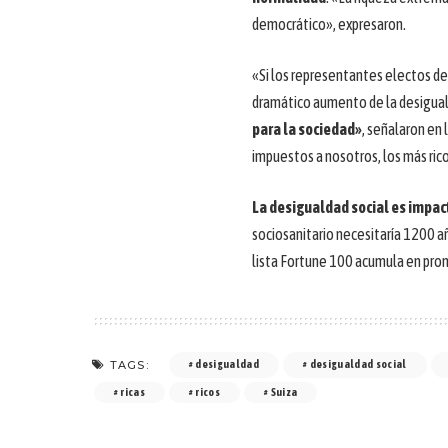
democrático», expresaron.
«Si los representantes electos de
dramático aumento de la desigua
para la sociedad»
, señalaron en 
impuestos a nosotros, los más rico
La desigualdad social es impac
sociosanitario necesitaría 1200 añ
lista Fortune 100 acumula en prom
TAGS:
desigualdad
desigualdad social
ricas
ricos
Suiza