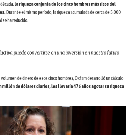
a década,
la riqueza conjunta de los cinco hombres más ricos del
es.
Durante el mismo período, la riqueza acumulada de cerca de 5.000
l se ha reducido.
uctiva puede convertirse en una inversión en nuestro futuro
 el volumen de dinero de esos cinco hombres, Oxfam desarrolló un cálculo
n millón de dólares diarios, les llevaría 476 años agotar su riqueza