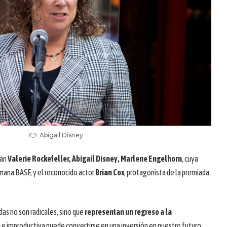
Abigail Disney
tán
Valerie Rockefeller, Abigail Disney, Marlene Engelhorn
, cuya
mana BASF, y el reconocido actor
Brian Cox
, protagonista de la premiada
as no son radicales, sino que
representan un regreso a la
a e improductiva puede convertirse en una inversión en nuestro futuro