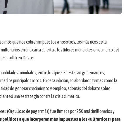
pedimos que nos cobren impuestos a nosotros, los más ricos de la
millonarios en una carta abierta a los líderes mundiales en el marco del
desarrolló en Davos.
ersonalidades mundiales, entre los que se destacan gobernantes,
dar los principales retos. En esta edición, se abordaron temas como la
cesidad de generar crecimiento y empleo, además del debate sobre
 planteó una estrategia contra la crisis climática.
ore» (Orgulloso de pagar más) fue firmada por 250 multimillonarios y
es políticos a que incorporen más impuestos a los «ultrarricos» para