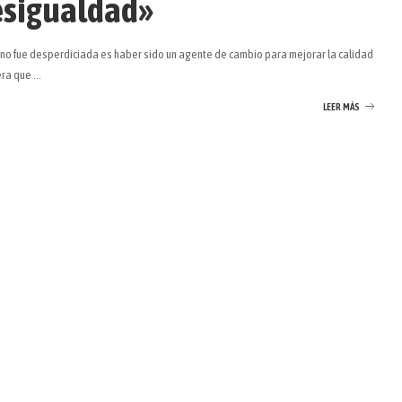
esigualdad»
 no fue desperdiciada es haber sido un agente de cambio para mejorar la calidad
dera que
...
LEER MÁS