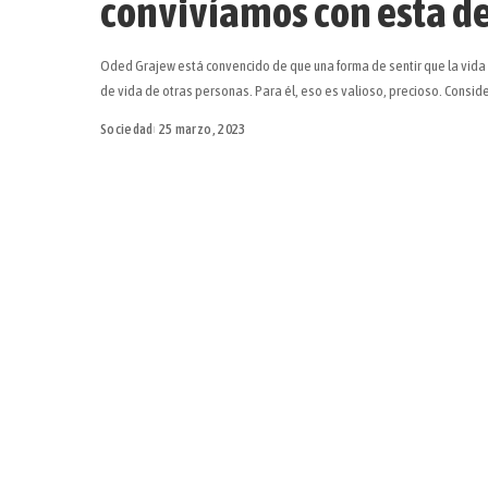
convivíamos con esta d
Oded Grajew está convencido de que una forma de sentir que la vida
de vida de otras personas. Para él, eso es valioso, precioso. Consi
Sociedad
25 marzo, 2023