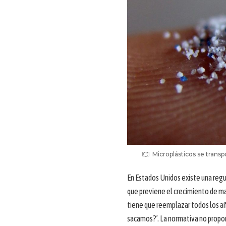
Microplásticos se transp
En Estados Unidos existe una regul
que previene el crecimiento de ma
tiene que reemplazar todos los añ
sacamos?’. La normativa no prop