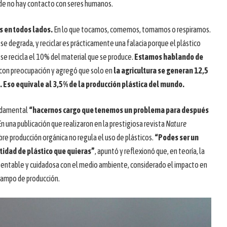
nde no hay contacto con seres humanos.
s en todos lados.
En lo que tocamos, comemos, tomamos o respiramos.
 se degrada, y reciclar es prácticamente una falacia porque el plástico
se recicla el 10% del material que se produce.
Estamos hablando de
 con preocupación y agregó que solo en
la agricultura se generan 12,5
 Eso equivale al 3,5% de la producción plástica del mundo.
undamental
“hacernos cargo que tenemos un problema para después
 En una publicación que realizaron en la prestigiosa revista
Nature
bre producción orgánica no regula el uso de plásticos.
“Podes ser un
ntidad de plástico que quieras”
, apuntó y reflexionó que, en teoría, la
tentable y cuidadosa con el medio ambiente, considerado el impacto en
 campo de producción.