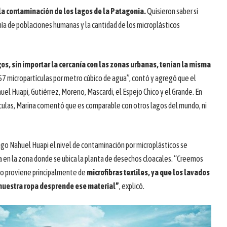
a contaminación de los lagos de la Patagonia.
Quisieron saber si
anía de poblaciones humanas y la cantidad de los microplásticos
s, sin importar la cercanía con las zonas urbanas, tenían la misma
257 micropartículas por metro cúbico de agua”, contó y agregó que el
el Huapi, Gutiérrez, Moreno, Mascardi, el Espejo Chico y el Grande. En
ículas, Marina comentó que es comparable con otros lagos del mundo, ni
go Nahuel Huapi el nivel de contaminación por microplásticos se
za en la zona donde se ubica la planta de desechos cloacales. “Creemos
to proviene principalmente de
microfibras textiles, ya que los lavados
y nuestra ropa desprende ese material”
, explicó.