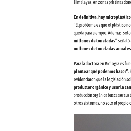
Himalayas, en zonas prístinas do
En definitiva, hay microplástico
“El problema es que el plástico no
queda para siempre. Además, sólo 
millones de toneladas
”, señaló
millones de toneladas anuales.
Para la doctora en Biología es f
plantear qué podemos hacer”
.
evidenciaron que la legislación so
productor orgánico y usar la ca
producción orgánica busca ser sus
otros sistemas, no solo el propio