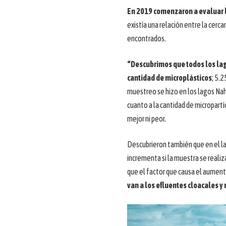
En 2019 comenzaron a evaluar l
existía una relación entre la cerc
encontrados.
“Descubrimos que todos los lago
cantidad de microplásticos
; 5.
muestreo se hizo en los lagos Nahu
cuanto a la cantidad de micropart
mejor ni peor.
Descubrieron también que en el la
incrementa si la muestra se reali
que el factor que causa el aumen
van a los efluentes cloacales 