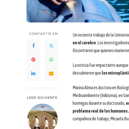
COMPARTIR EN
Un reciente trabajo de la Univer
en el cerebro
. Los investigadores
Encontraron que quienes muriero
La noticia fue impactante aunque 
descubrieron que
los microplásti
Marina Alma es doctora en Biología
Medioambiente (Inibioma), en San
LEER SIGUIENTE
hormigas durante su doctorado,
e
problema real de los humanos.
compañera de trabajo, Micaela Bu