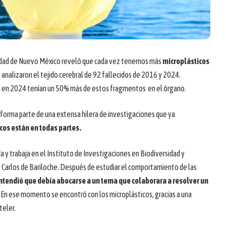
sidad de Nuevo México reveló que cada vez tenemos más
microplásticos
 analizaron el tejido cerebral de 92 fallecidos de 2016 y 2024.
n en 2024 tenían un 50% más de estos fragmentos en el órgano.
forma parte de una extensa hilera de investigaciones que ya
cos están en todas partes.
 y trabaja en el Instituto de Investigaciones en Biodiversidad y
 Carlos de Bariloche. Después de estudiar el comportamiento de las
ntendió que debía abocarse a un tema que colaborara a resolver un
En ese momento se encontró con los microplásticos, gracias a una
teler.