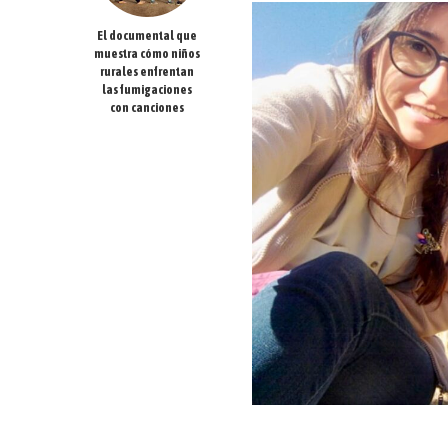
El documental que
muestra cómo niños
rurales enfrentan
las fumigaciones
con canciones