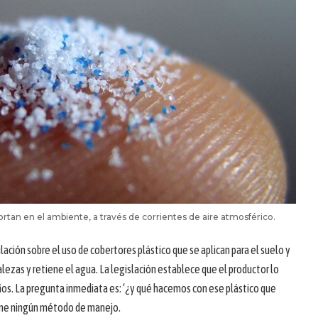
ortan en el ambiente, a través de corrientes de aire atmosférico.
ación sobre el uso de cobertores plástico que se aplican para el suelo y
lezas y retiene el agua. La legislación establece que el productor lo
os. La pregunta inmediata es: ‘¿y qué hacemos con ese plástico que
one ningún método de manejo.