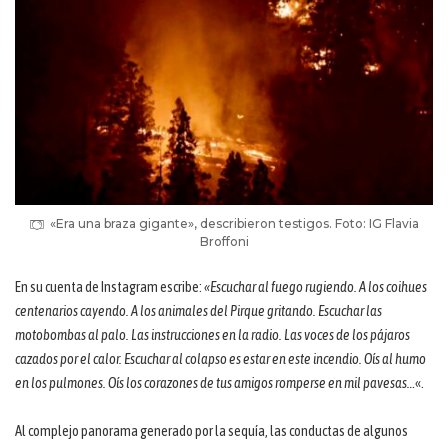
«Era una braza gigante», describieron testigos. Foto: IG Flavia
Broffoni
En su cuenta de Instagram escribe:
«Escuchar al fuego rugiendo. A los coihues
centenarios cayendo. A los animales del Pirque gritando. Escuchar las
motobombas al palo. Las instrucciones en la radio. Las voces de los pájaros
cazados por el calor. Escuchar al colapso es estar en este incendio. Oís al humo
en los pulmones. Oís los corazones de tus amigos romperse en mil pavesas…
«.
Al complejo panorama generado por la sequía, las conductas de algunos