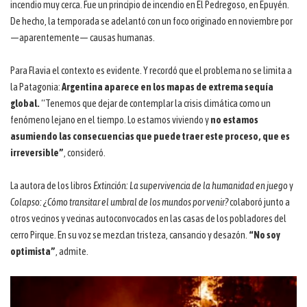
incendio muy cerca. Fue un principio de incendio en El Pedregoso, en Epuyén.
De hecho, la temporada se adelantó con un foco originado en noviembre por
—aparentemente— causas humanas.
Para Flavia el contexto es evidente. Y recordó que el problema no se limita a
la Patagonia:
Argentina aparece en los mapas de extrema sequía
global.
“Tenemos que dejar de contemplar la crisis climática como un
fenómeno lejano en el tiempo. Lo estamos viviendo y
no estamos
asumiendo las consecuencias que puede traer este proceso, que es
irreversible”
, consideró.
La autora de los libros
Extinción: La supervivencia de la humanidad en juego
y
Colapso: ¿Cómo transitar el umbral de los mundos por venir?
colaboró junto a
otros vecinos y vecinas autoconvocados en las casas de los pobladores del
cerro Pirque. En su voz se mezclan tristeza, cansancio y desazón.
“No soy
optimista”
, admite.