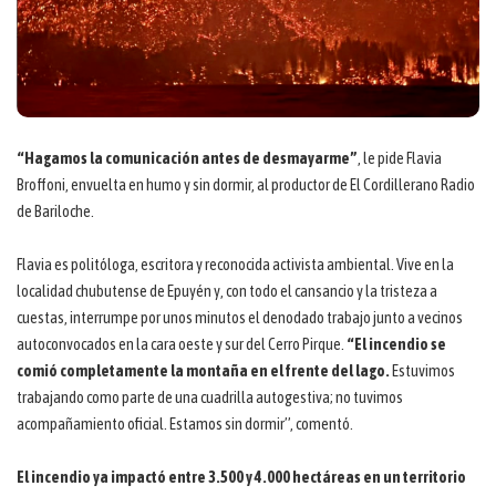
“Hagamos la comunicación antes de desmayarme”
, le pide Flavia
Broffoni, envuelta en humo y sin dormir, al productor de El Cordillerano Radio
de Bariloche.
Flavia es politóloga, escritora y reconocida activista ambiental. Vive en la
localidad chubutense de Epuyén y, con todo el cansancio y la tristeza a
cuestas, interrumpe por unos minutos el denodado trabajo junto a vecinos
autoconvocados en la cara oeste y sur del Cerro Pirque.
“El incendio se
comió completamente la montaña en el frente del lago.
Estuvimos
trabajando como parte de una cuadrilla autogestiva; no tuvimos
acompañamiento oficial. Estamos sin dormir”, comentó.
El incendio ya impactó entre 3.500 y 4.000 hectáreas en un territorio