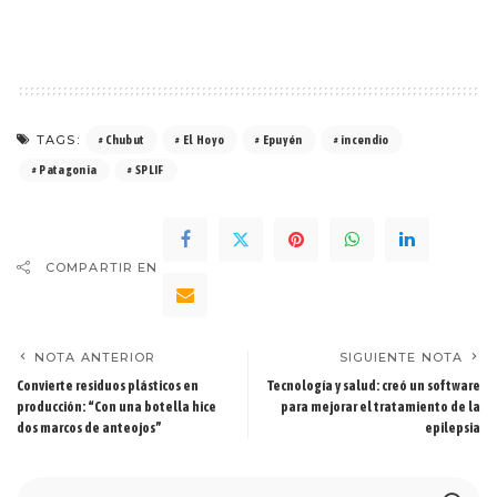
TAGS:
Chubut
El Hoyo
Epuyén
incendio
Patagonia
SPLIF
COMPARTIR EN
NOTA ANTERIOR
SIGUIENTE NOTA
Convierte residuos plásticos en
Tecnología y salud: creó un software
producción: “Con una botella hice
para mejorar el tratamiento de la
dos marcos de anteojos”
epilepsia