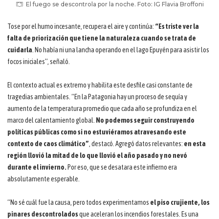
El fuego se descontrola por la noche. Foto: IG Flavia Broffoni
Tose por el humo incesante, recupera el aire y continúa:
“Es triste ver la
falta de priorización que tiene la naturaleza
cuando se trata de
cuidarla
. No había ni una lancha operando en el lago Epuyén para asistir los
focos iniciales”, señaló.
El contexto actual es extremo y habilita este desfile casi constante de
tragedias ambientales. “En la Patagonia hay un proceso de sequía y
aumento de la temperatura promedio que cada año se profundiza en el
marco del calentamiento global.
No podemos seguir construyendo
políticas públicas como si no estuviéramos atravesando este
contexto de caos climático”
, destacó. Agregó datos relevantes:
en esta
región llovió la mitad de lo que llovió el año pasado y no nevó
durante el invierno.
Por eso, que se desatara este infierno era
absolutamente esperable.
“No sé cuál fue la causa, pero todos experimentamos
el piso crujiente, los
pinares descontrolados
que aceleran los incendios forestales. Es una