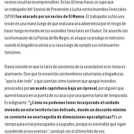
vecinos resultan incomprensibles. En las últimas horas se supo que
un trabajador del Servicio de Prevención y Lucha contra Incendios Forestales
(SPLIF)
fue atacado por un vecino de El Manso.
El trabajador sufrió una
lesión en una mano luego de que realizara una advertencia por el riesgo de
hacer fuego en medio de los incendios forestales en Chubut. De acuerdo con
la información de la Policía de Río Negro, el ataque se produjo el miércoles
cuando el brigadista volvía a su casa luego de cumplir sus extenuantes
funciones.
Flavia coincide en que la falta de conciencia de la sociedad en este tema es
alarmante. Dice que te encontrás con bomberos voluntarios o brigadistas
“que lo dan todo” y que cuentan cómo tuvieron que apagar incendios
provocados por
un asado caprichoso bajo un cipresal
, por alguien que
quemó basura en la puerta de su casa o por una quema fuera de temporada.
Es indignante.
“¿Cómo no podemos tener incorporado el cuidado
viviendo en este territorio tan delicado, donde un descuido mínimo
se convierte en una tragedia de dimensiones apocalípticas?
Es un
tiempo para estar preocupados y ocupados, porque es inevitable que sigan
sucediendo estos eventos”, concluyó con el último hilo de voz.