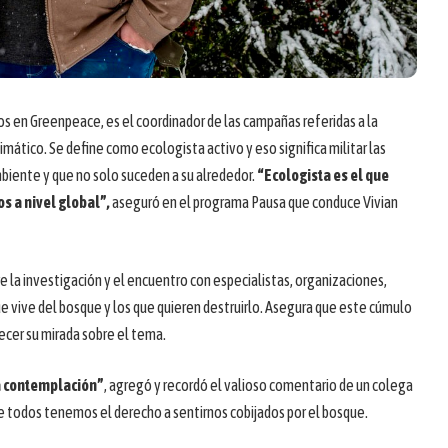
os en Greenpeace, es el coordinador de las campañas referidas a la
mático. Se define como ecologista activo y eso significa militar las
iente y que no solo suceden a su alrededor.
“Ecologista es el que
os a nivel global”,
aseguró en el programa Pausa que conduce Vivian
re la investigación y el encuentro con especialistas, organizaciones,
 vive del bosque y los que quieren destruirlo. Asegura que este cúmulo
ecer su mirada sobre el tema.
a contemplación”
, agregó y recordó el valioso comentario de un colega
 todos tenemos el derecho a sentirnos cobijados por el bosque.