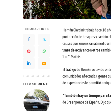
COMPARTIR EN
Hernán Giardini trabaja hace 18 añ
protección de bosques y cambio cli
causas que amenazan al medio amb
trata de activar con otros cambi
‘Lulú’ Mathis.
El trabajo de Hernán se divide ent
comunidades afectadas, gente que
de experiencias le permitió enriqu
LEER SIGUIENTE
“También hay un tiempo para l
de Greenpeace de España. Dijo que