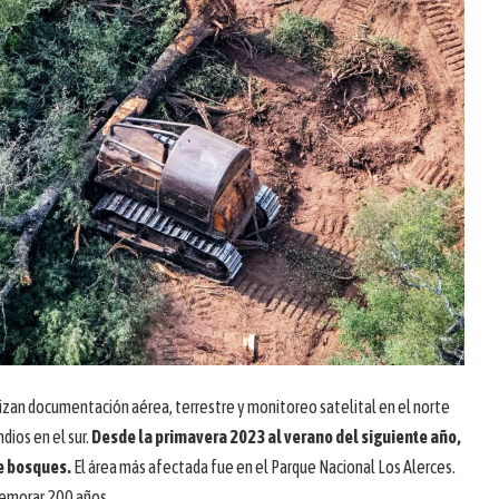
lizan documentación aérea, terrestre y monitoreo satelital en el norte
dios en el sur.
Desde la primavera 2023 al verano del siguiente año,
e bosques.
El área más afectada fue en el Parque Nacional Los Alerces.
emorar 200 años.