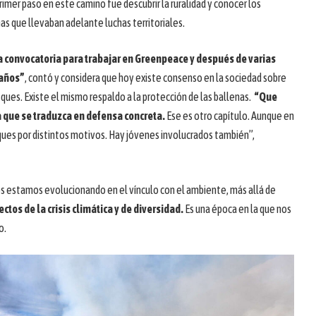
rimer paso en este camino fue descubrir la ruralidad y conocer los
s que llevaban adelante luchas territoriales.
a convocatoria para trabajar en Greenpeace y después de varias
 años”
, contó y considera que hoy existe consenso en la sociedad sobre
ques. Existe el mismo respaldo a la protección de las ballenas.
“Que
a que se traduzca en defensa concreta.
Ese es otro capítulo. Aunque en
ues por distintos motivos. Hay jóvenes involucrados también”,
s estamos evolucionando en el vínculo con el ambiente, más allá de
ctos de la crisis climática y de diversidad.
Es una época en la que nos
o.