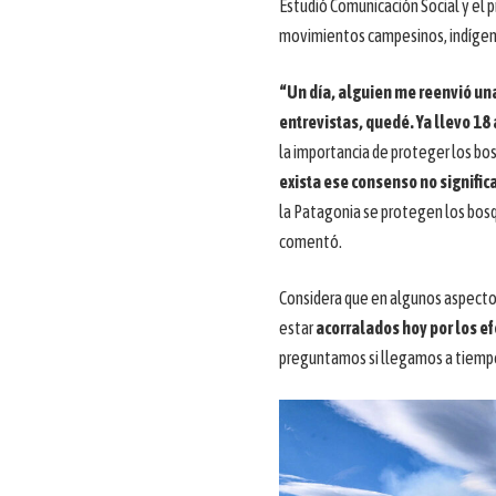
Estudió Comunicación Social y el p
movimientos campesinos, indígena
“Un día, alguien me reenvió un
entrevistas, quedé. Ya llevo 18
la importancia de proteger los bos
exista ese consenso no signific
la Patagonia se protegen los bosq
comentó.
Considera que en algunos aspecto
estar
acorralados hoy por los efe
preguntamos si llegamos a tiemp