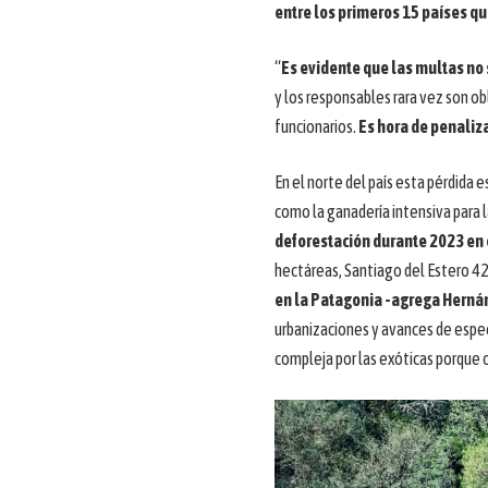
entre los primeros 15 países q
“
Es evidente que las multas no
y los responsables rara vez son ob
funcionarios.
Es hora de penaliz
En el norte del país esta pérdida e
como la ganadería intensiva para l
deforestación durante 2023 en 
hectáreas, Santiago del Estero 4
en la Patagonia -agrega Hernán
urbanizaciones y avances de espec
compleja por las exóticas porque c