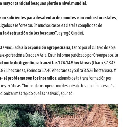
ue mayor cantidad bosques pierde a nivel mundial.
 son suficientes para desalentar desmontes e incendios forestales
;
ligados a reforestar. En muchos casos es clara la complicidad de
ar la destrucción de los bosques”
, agregó Giardini.
stá vinculada a la
expansión agropecuaria
, tanto por el cultivo de soja
a exportación a Europa y Asia. En un informe publicado por Greenpeace, l
a
el norte de Argentina alcanzó las 126.149 hectáreas
(Chaco 57.343
2.871 hectáreas, Formosa 17.409 hectáreas y Salta 8.526 hectáreas).
Y
- el problema son los incendios
, además de la transformación por
ies exóticas. “Incluso la recuperación después de los incendios es más
olonizan más rápido que las nativas”, apuntó.