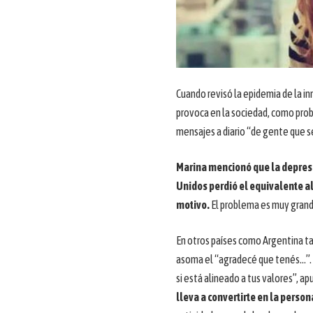
Cuando revisó la epidemia de la i
provoca en la sociedad, como probl
mensajes a diario “de gente que s
Marina mencionó que la depresi
Unidos perdió el equivalente a
motivo.
El problema es muy grande
En otros países como Argentina ta
asoma el “agradecé que tenés…”. “
si está alineado a tus valores”, ap
lleva a convertirte en la perso