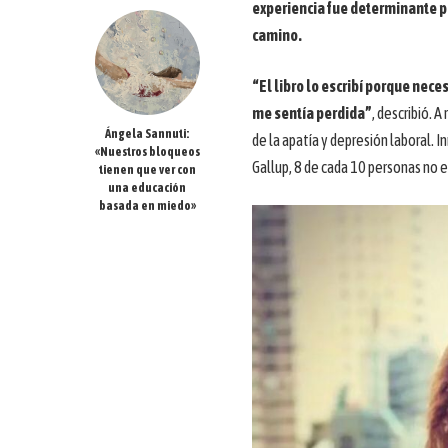
experiencia fue determinante pa
camino.
“El libro lo escribí porque nec
me sentía perdida”
, describió. 
Ángela Sannuti:
de la apatía y depresión laboral. 
«Nuestros bloqueos
Gallup, 8 de cada 10 personas no 
tienen que ver con
una educación
basada en miedo»