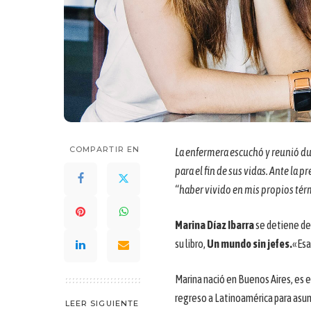
COMPARTIR EN
La enfermera escuchó y reunió du
para el fin de sus vidas. Ante la
“haber vivido en mis propios térm
Marina Díaz Ibarra
se detiene de
su libro,
Un mundo sin jefes.
«Esa
Marina nació en Buenos Aires, es 
regreso a Latinoamérica para asum
LEER SIGUIENTE