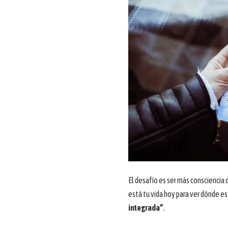
El desafío es ser más consciencia 
está tu vida hoy para ver dónde 
integrada”
.