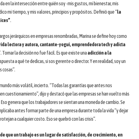
 da en la intersección entre quién soy -mis gustos, mi bienestar, mis
dico mi tiempo, y mis valores, principios y propósitos. Definió que “
la
lices”
.
cargos jerárquicos en empresas renombradas, Marina se define hoy como
vida lectora y autora, cantante-yogui, emprendedora tech y adicta
”
. Tomar la decisión no fue fácil. Es que existe una
adicción a la
spuesta a qué te dedicas, si sos gerente o director. Y en realidad, soy un
s cosas”.
mundo más volátil, incierto. “Todas las garantías que antes nos
 en cuestionamiento”, dijo y destacó que las empresas se han vuelto más
. Eso genera que los trabajadores se sientan una moneda de cambio. Se
mplicaba antes formar parte de una empresa durante toda la vida “y dejar
otejan a cualquier costo. Eso se quebró con las crisis”.
de que un trabajo es un lugar de satisfacción, de crecimiento, en