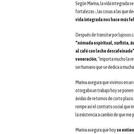
Según Marina, la vida integrada se
fortalezas-, las cosas a las que de
vida integrada nos hace más fe
Después de transitar por lujosos 
“nómada espiritual, surfista, á
al café con leche descafeinado
veneración
, “importa mucho la re
ser humano que se dedica a mucha
Marina asegura que vivimos en un 
otorgaba un trabajo hoy se ponen
ávidas de retornos de corto plazo
rompe así el contrato social que i
la existencia a cambio de que me pr
Marina asegura que hoy
se entien