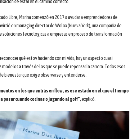
ensación de estar en el camino correcto.
cado Libre, Marina comenzó en 2017 a ayudar a emprendedores de
virtió en managing director de Wolox (Nueva York), una compañía de
e soluciones tecnológicas a empresas en proceso de transformación
reconocer qué estoy haciendo con mi vida, hay un aspecto cuasi
 los modelos a través de los que se puede repensar la carrera. Todos esos
de bienestar que exige observarse y entenderse.
entos en los que entrás en flow, es ese estado en el que el tiempo
da pasar cuando cocinas o jugando al golf”
, explicó.