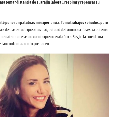
ra tomar distancia de su trajín laboral, respirar y repensar su
esité poner en palabras mi experiencia. Tenía trabajos soñados, pero
A raíz de ese estado que atravesó, estudió de forma casi obsesiva el tema
Inmediatamente se dio cuenta que no era la única. Según la consultora
están contentas con lo que hacen.