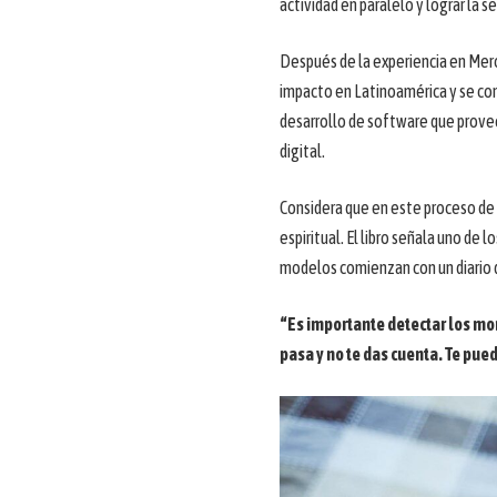
actividad en paralelo y lograr la s
Después de la experiencia en Mer
impacto en Latinoamérica y se con
desarrollo de software que prove
digital.
Considera que en este proceso de 
espiritual. El libro señala uno de
modelos comienzan con un diario 
“Es importante detectar los mom
pasa y no te das cuenta. Te pue