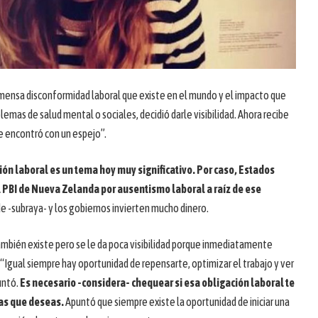
nmensa disconformidad laboral que existe en el mundo y el impacto que
emas de salud mental o sociales, decidió darle visibilidad. Ahora recibe
e encontró con un espejo”.
ón laboral es un tema hoy muy significativo. Por caso, Estados
l PBI de Nueva Zelanda por ausentismo laboral a raíz de ese
 -subraya- y los gobiernos invierten mucho dinero.
mbién existe pero se le da poca visibilidad porque inmediatamente
Igual siempre hay oportunidad de repensarte, optimizar el trabajo y ver
untó.
Es necesario -considera- chequear si esa obligación laboral te
nas que deseas.
Apuntó que siempre existe la oportunidad de iniciar una