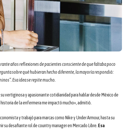
rante años reflexiones de pacientes consciente de que faltaba poco
 pregunta sobre qué hubieran hecho diferente, la mayoría respondió:
inos”. Esa idea se repite mucho.
 su vertiginosa y apasionante cotidianidad para hablar desde México de
 historia de la enfermera me impactó mucho», admitió.
economista y trabajó para marcas como Nike y Under Armour, hasta su
ir su desafiante rol de country manager en Mercado Libre.
Esa