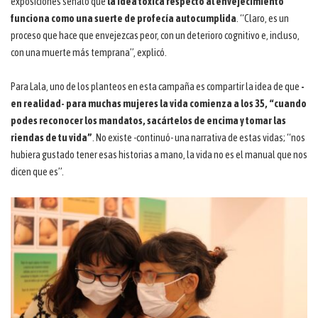
exposiciones señaló que
la idea tóxica respecto al envejecimiento
funciona como una suerte de profecía autocumplida
. “Claro, es un
proceso que hace que envejezcas peor, con un deterioro cognitivo e, incluso,
con una muerte más temprana”, explicó.
Para Lala, uno de los planteos en esta campaña es compartir la idea de que
-
en realidad- para muchas mujeres la vida comienza a los 35, “cuando
podes reconocer los mandatos, sacártelos de encima y tomar las
riendas de tu vida”
. No existe -continuó- una narrativa de estas vidas; “nos
hubiera gustado tener esas historias a mano, la vida no es el manual que nos
dicen que es”.