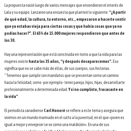
La propuesta nació luego de varios mensajes que encendieron el interés de
Lala y su equipo. Lanzaron una encuesta que planteó lo siguiente:
“¿A partir
de qué edad, la cultura, tu entorno, etc., empezaron a hacerte sentir
que ya estabas vieja para ciertas cosas y que había cosas que ya no
podías hacer?”. El 65% de 15.000 mujeres respondieron que antes de
los 30.
Hay una representación que está construida en torno a que la vida para las
mujeres existe
hasta los 35 años, “y después desaparecemos”.
Eso
significa que no se sabe más de ellas, de sus cuerpos, sus historias.
“Tenemos que cumplir con mandatos que se presentan como un camino
hacia la felicidad, como -por ejemplo- tener pareja, hijos, hijas, desarrollarte
profesionalmente a determinada edad.
Y si no cumpliste, fracasaste en
la vida”
.
El periodista canadiense
Carl Honoré
se refiere a este tema y asegura que
vivimos en un mundo marinado en el culto a la juventud, en el que «joven es
igual a mejor y envejecer se ve como una maldición». En una de sus