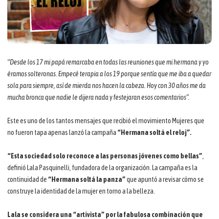
“Desde los 17 mi papá remarcaba en todas las reuniones que mi hermana y yo
éramos solteronas. Empecé terapia a los 19 porque sentía que me iba a quedar
sola para siempre, así de mierda nos hacen la cabeza. Hoy con 30 años me da
mucha bronca que nadie le dijera nada y festejaran esos comentarios”.
Este es uno de los tantos mensajes que recibió el movimiento Mujeres que
no fueron tapa apenas lanzó la campaña
“Hermana soltá el reloj”.
“Esta sociedad solo reconoce a las personas jóvenes como bellas”
,
definió Lala Pasquinelli, fundadora de la organización. La campaña es la
continuidad de
“Hermana soltá la panza”
que apuntó a revisar cómo se
construye la identidad de la mujer en torno a la belleza.
Lala se considera una “artivista” por la fabulosa combinación que