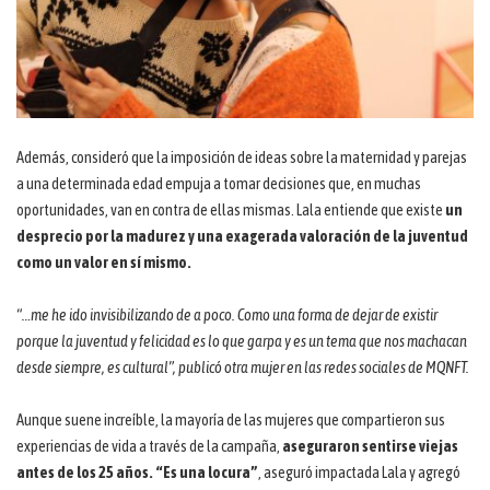
Además, consideró que la imposición de ideas sobre la maternidad y parejas
a una determinada edad empuja a tomar decisiones que, en muchas
oportunidades, van en contra de ellas mismas. Lala entiende que existe
un
desprecio por la madurez y una exagerada valoración de la juventud
como un valor en sí mismo.
“…me he ido invisibilizando de a poco. Como una forma de dejar de existir
porque la juventud y felicidad es lo que garpa y es un tema que nos machacan
desde siempre, es cultural”, publicó otra mujer en las redes sociales de MQNFT.
Aunque suene increíble, la mayoría de las mujeres que compartieron sus
experiencias de vida a través de la campaña,
aseguraron sentirse viejas
antes de los 25 años. “Es una locura”
, aseguró impactada Lala y agregó