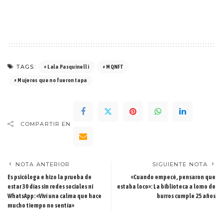
TAGS:
Lala Pasquinelli
MQNFT
Mujeres que no fueron tapa
COMPARTIR EN
NOTA ANTERIOR
SIGUIENTE NOTA
Es psicóloga e hizo la prueba de
«Cuando empecé, pensaron que
estar 30 días sin redes sociales ni
estaba loco»: La biblioteca a lomo de
WhatsApp: «Viví una calma que hace
burros cumple 25 años
mucho tiempo no sentía»