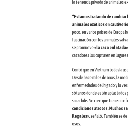
la tenencia privada de animales e
“Estamos tratando de cambiar l
animales exóticos en cautiverio
poco, en varios países de Europa h
fascinación con los animales sal
se promueve
«la caza enlatada»
cazadores los capturen en lugares
Contó que en Vietnam todavía usan
Desde hace miles de años, la medi
enfermedades del hígado y la vesíc
sótanos donde están aplastados po
sacar bilis. Se cree que tiene un e
condiciones atroces. Muchos sa
ilegales»
, señaló. También se de
osos.