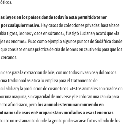
xóticos.
as leyes en los países donde todavía está permitido tener
 por cualquier motivo.
Hay casos de colecciones privadas: hasta hace
abía tigres, leones y osos en sótanos», fustigó Luciana y acotó que «la
vajes es enorme». Puso como ejemplo algunos puntos de Sudáfrica donde
que consiste en una práctica de cría de leones en cautiverio para que los
 cercanos.
 osos para la extracción de bilis, con métodos invasivos y dolorosos.
cina tradicional asiática lo emplea para el tratamiento de
ula biliar y la producción de cosméticos. «Estos animales son criados en
r una máquina, sin capacidad de moverse y le colocan una cánula para
fecto afrodisíaco, pero
los animales terminan muriendo en
ntuarios de osos en Europa están vinculados a esas tenencias
tectó un restaurante donde la gente podía sacarse fotos al lado de los