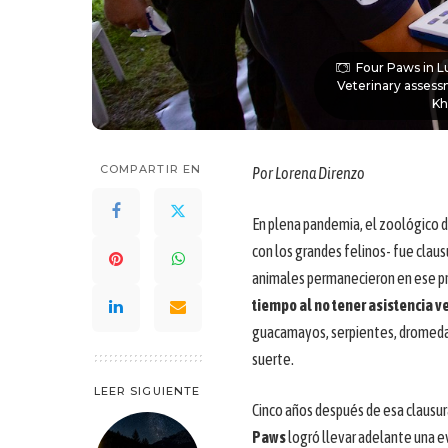
Four Paws in L
Veterinary assess
Kh
COMPARTIR EN
Por Lorena Direnzo
En plena pandemia, el zoológico de
con los grandes felinos- fue claus
animales permanecieron en ese pred
tiempo al no tener asistencia ve
guacamayos, serpientes, dromedar
suerte.
LEER SIGUIENTE
Cinco años después de esa clausur
Paws
logró llevar adelante una ev