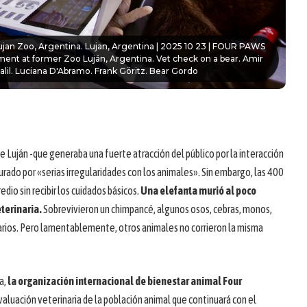
ujan Zoo, Argentina. Lujan, Argentina | 2025 10 23 | FOUR PAWS
ment at former Zoo Luján, Argentina. Vet check on a bear. Amir
alil. Luciana D'Abramo. Frank Göritz. Bear Gordo
 Luján -que generaba una fuerte atracción del público por la interacción
urado por «serias irregularidades con los animales». Sin embargo, las 400
io sin recibir los cuidados básicos.
Una elefanta murió al poco
terinaria.
Sobrevivieron un chimpancé, algunos osos, cebras, monos,
ios. Pero lamentablemente, otros animales no corrieron la misma
a,
la organización internacional de bienestar animal Four
aluación veterinaria de la población animal que continuará con el