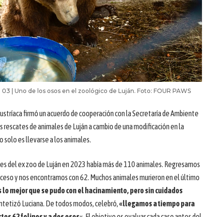
11 03 | Uno de los osos en el zoológico de Luján. Foto: FOUR PAWS
austríaca firmó un acuerdo de cooperación con la Secretaría de Ambiente
os rescates de animales de Luján a cambio de una modificación en la
no solo es llevarse a los animales.
nes del ex zoo de Luján en 2023 había más de 110 animales. Regresamos
ceso y nos encontramos con 62. Muchos animales murieron en el último
 lo mejor que se pudo con el hacinamiento, pero sin cuidados
sintetizó Luciana. De todos modos, celebró,
«llegamos a tiempo para
tos 62 felinos y a dos osos
«. El objetivo es evaluar cada caso antes del