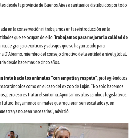
es desde la provincia de Buenos Aires a santuarios distribuidos por todo
ada en la conservación ni trabajamos en la reintroducción en la
tidades que se ocupan de ello.
Trabajamos para mejorar la calidad de
ñía, de granja o exóticos y salvajes que se hayan usado para
na D’Abramo, miembro del consejo directivo de la entidad a nivel global.
tria desde hace más de cinco años.
 un trato hacia los animales “con empatía y respeto”
, protegiéndolos
 rescatándolos como en el caso del ex zoo de Luján. “No solo hacemos
ios, pero eso es tratar el síntoma. Apuntamos a los cambios legislativos,
 a futuro, haya menos animales que requieran ser rescatados y, en
uestra ya no sean necesarias”, advirtió.