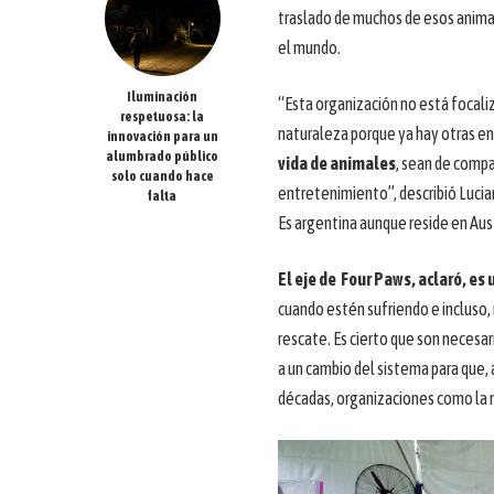
traslado de muchos de esos animal
el mundo.
Iluminación
“Esta organización no está focaliz
respetuosa: la
naturaleza porque ya hay otras en
innovación para un
alumbrado público
vida de animales
, sean de compa
solo cuando hace
entretenimiento”, describió Lucia
falta
Es argentina aunque reside en Aus
El eje de Four Paws, aclaró, es
cuando estén sufriendo e incluso,
rescate. Es cierto que son necesar
a un cambio del sistema para que,
décadas, organizaciones como la n