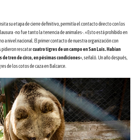
sita su etapa de cierre definitivo, permitía el contacto directo con los
lausura -no fue tanto la tenencia de animales-. «Esto está prohibido en
 no a nivel nacional. El primer contacto de nuestra organización con
 pidieron rescatar
cuatro tigres de un campo en San Luis. Habían
 de tren de circo, en pésimas condiciones
«, señaló. Un año después,
gres de los cotos de caza en Balcarce.