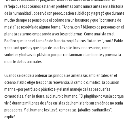
refleja que los océanos están en problemas como nunca antes en la historia
de la humanidad”, observó con preocupación el biólogo y agregó que durante
mucho tiempo se pensó que el océano era un basurero y que “por suerte de
magia” se resolvía de alguna forma. “Ahora, con 7 billones de personas en el
planeta estamos empezando a ver los problemas. Como una isla en el
Pacífico que tiene el tamaño de Francia con plásticos flotantes”, contó Pablo
y destacó que hay que dejar de usar los plásticos innecesarios, como
sorbetes y bolsas de plástico, porque contaminan el ambiente y provoca la
muerte de los animales.
Cuando se decide a ordenar las principales amenazas ambientales en el
océano, Pablo elige tres por su relevancia. El cambio climático, la polución
marina –por petróleo o plásticos- y el mal manejo de las pesquerías
comerciales. Y en la tierra, el disturbio humano. “El pingüino no vuela porque
vivió durante millones de años en islas del hemisferio sur en dónde no tenía
predadores. Y el humano los llevó, como ratas, jabalíes, sarihuellas”,
explicó.