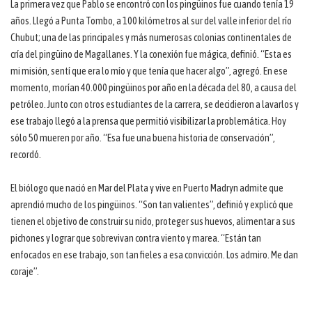
La primera vez que Pablo se encontró con los pingüinos fue cuando tenía 19
años. Llegó a Punta Tombo, a 100 kilómetros al sur del valle inferior del río
Chubut; una de las principales y más numerosas colonias continentales de
cría del pingüino de Magallanes. Y la conexión fue mágica, definió. “Esta es
mi misión, sentí que era lo mío y que tenía que hacer algo”, agregó. En ese
momento, morían 40.000 pingüinos por año en la década del 80, a causa del
petróleo. Junto con otros estudiantes de la carrera, se decidieron a lavarlos y
ese trabajo llegó a la prensa que permitió visibilizar la problemática. Hoy
sólo 50 mueren por año. “Esa fue una buena historia de conservación”,
recordó.
El biólogo que nació en Mar del Plata y vive en Puerto Madryn admite que
aprendió mucho de los pingüinos. “Son tan valientes”, definió y explicó que
tienen el objetivo de construir su nido, proteger sus huevos, alimentar a sus
pichones y lograr que sobrevivan contra viento y marea. “Están tan
enfocados en ese trabajo, son tan fieles a esa convicción. Los admiro. Me dan
coraje”.