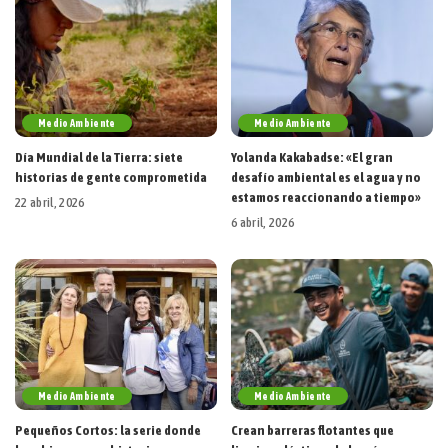
Medio Ambiente
Medio Ambiente
Día Mundial de la Tierra: siete
Yolanda Kakabadse: «El gran
historias de gente comprometida
desafío ambiental es el agua y no
estamos reaccionando a tiempo»
22 abril, 2026
6 abril, 2026
Medio Ambiente
Medio Ambiente
Pequeños Cortos: la serie donde
Crean barreras flotantes que