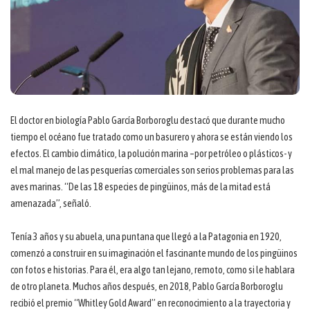
El doctor en biología Pablo García Borboroglu destacó que durante mucho
tiempo el océano fue tratado como un basurero y ahora se están viendo los
efectos. El cambio climático, la polución marina –por petróleo o plásticos- y
el mal manejo de las pesquerías comerciales son serios problemas para las
aves marinas. “De las 18 especies de pingüinos, más de la mitad está
amenazada”, señaló.
Tenía 3 años y su abuela, una puntana que llegó a la Patagonia en 1920,
comenzó a construir en su imaginación el fascinante mundo de los pingüinos
con fotos e historias. Para él, era algo tan lejano, remoto, como si le hablara
de otro planeta. Muchos años después, en 2018, Pablo García Borboroglu
recibió el premio “Whitley Gold Award” en reconocimiento a la trayectoria y