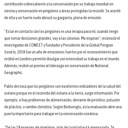
contribución sobresaliente a la conservación por su trabajo mundial en
ciencia y conservación en pingüinos y áreas protegidas la recordó. Se acordó
de ella y un fuerte nudo abrazó su garganta, plena de emoción.
“Estar en contacto con los pingüinos es una terapia para mí, cuando tengo
que tomar decisiones grandes, voy a las colonias. Me inspiran”, reconoció el
investigador de CONICET y Fundador y Presidente de la Global Penguin
Society. 2018 fue un año de emociones fuertes por el reconocimiento que
recibió en Londres permitió divulgar con intensidad su trabajo en el mundo.
Además, recibió un premio al liderazgo en conservación de National
Geographic.
Pablo destaca que los pingüinos son excelentes indicadores de la salud del
océano porque en el recorrido del océano a la tierra, surge información. Por
ejemplo, si hay problemas de alimentación, derrame de petróleo, polución
de plástico, o cambio climático. Según Borboroglu, esta evaluación abre una
puerta importante para trabajar en la conservación oceánica.
“De las 18 especies de pingüinos, más de la mitad está amenazada. Te