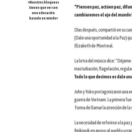
«Nuestros bloqueos
“Piensen paz, actúen paz, difu
tienen que ver con
una educación
cambiaremos el eje del mundo h
basada en miedo»
Días después, compartió en su cu
(Dale una oportunidad a la Paz) q
Elizabeth de Montreal.
La letra del músico dice: “Déjame
masturbación, flagelación, regula
Todo lo que decimos es dale un
John y Yoko protagonizaron una e
guerra de Vietnam. La primera fue 
forma de llamar la atención de la 
La necesidad de referirse a la paz
Reikiavik en apoyo al pueblo ucra