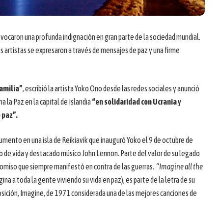
ovocaron una profunda indignación en gran parte de la sociedad mundial.
artistas se expresaron a través de mensajes de paz y una firme
amilia”
, escribió la artista Yoko Ono desde las redes sociales y anunció
na la Paz en la capital de Islandia
“en solidaridad con Ucrania y
 paz”.
umento en una isla de Reikiavik que inauguró Yoko el 9 de octubre de
de vida y destacado músico John Lennon. Parte del valor de su legado
romiso que siempre manifestó en contra de las guerras.
“Imagine all the
ina a toda la gente viviendo su vida en paz), es parte de la letra de su
sición, Imagine, de 1971 considerada una de las mejores canciones de