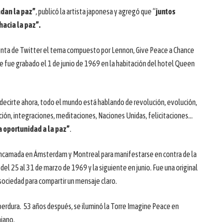
ndan la paz”
, publicó la artista japonesa y agregó que “
juntos
acia la paz”.
enta de Twitter el tema compuesto por Lennon, Give Peace a Chance
ue fue grabado el 1 de junio de 1969 en la habitación del hotel Queen
 decirte ahora, todo el mundo está hablando de revolución, evolución,
ción, integraciones, meditaciones, Naciones Unidas, felicitaciones…
a oportunidad a la paz”
.
ncamada en Ámsterdam y Montreal para manifestarse en contra de la
del 25 al 31 de marzo de 1969 y la siguiente en junio. Fue una original
sociedad para compartir un mensaje claro.
 perdura. 53 años después, se iluminó la Torre Imagine Peace en
niano.