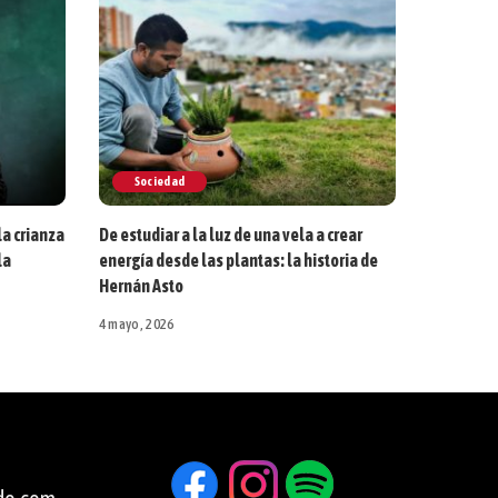
Sociedad
la crianza
De estudiar a la luz de una vela a crear
la
energía desde las plantas: la historia de
Hernán Asto
4 mayo, 2026