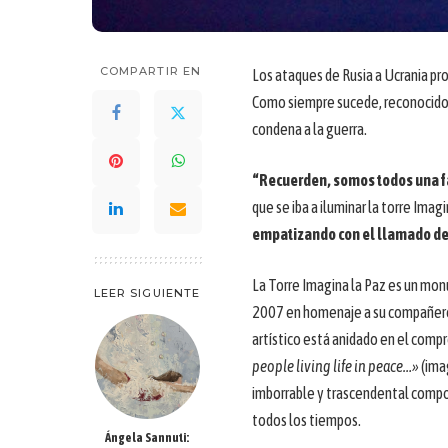
COMPARTIR EN
Los ataques de Rusia a Ucrania pr
Como siempre sucede, reconocidos 
condena a la guerra.
“Recuerden, somos todos una f
que se iba a iluminar la torre Imagi
empatizando con el llamado de
La Torre Imagina la Paz es un mon
LEER SIGUIENTE
2007 en homenaje a su compañero 
artístico está anidado en el comp
people living life in peace…»
(imag
imborrable y trascendental compo
todos los tiempos.
Ángela Sannuti: