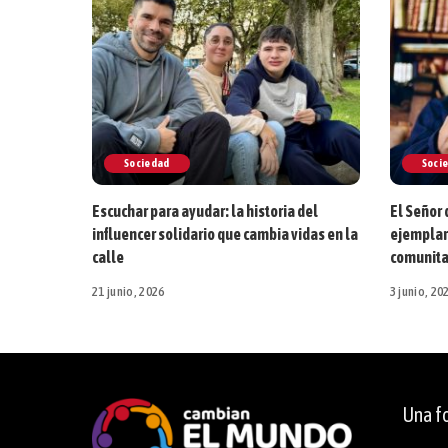
Sociedad
Soci
Escuchar para ayudar: la historia del
El Señor 
influencer solidario que cambia vidas en la
ejemplare
calle
comunita
21 junio, 2026
3 junio, 20
Una fo