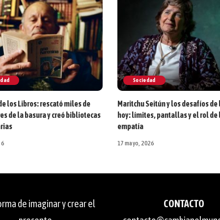
edad
Sociedad
de los Libros: rescató miles de
Maritchu Seitún y los desafíos de 
s de la basura y creó bibliotecas
hoy: límites, pantallas y el rol de 
rias
empatía
26
17 mayo, 2026
rma de imaginar y crear el
CONTACTO