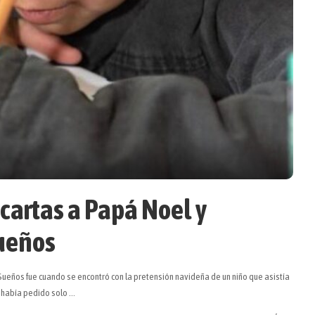
cartas a Papá Noel y
ueños
ueños fue cuando se encontró con la pretensión navideña de un niño que asistía
l había pedido solo
...