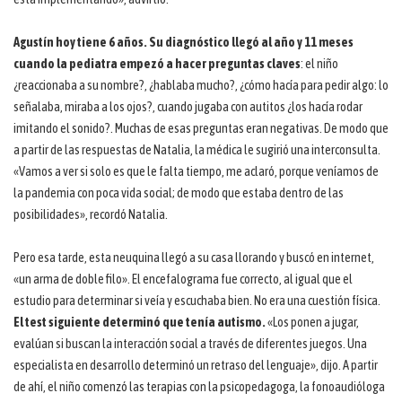
Agustín hoy tiene 6 años. Su diagnóstico llegó al año y 11 meses
cuando la pediatra empezó a hacer preguntas claves
: el niño
¿reaccionaba a su nombre?, ¿hablaba mucho?, ¿cómo hacía para pedir algo: lo
señalaba, miraba a los ojos?, cuando jugaba con autitos ¿los hacía rodar
imitando el sonido?. Muchas de esas preguntas eran negativas. De modo que
a partir de las respuestas de Natalia, la médica le sugirió una interconsulta.
«Vamos a ver si solo es que le falta tiempo, me aclaró, porque veníamos de
la pandemia con poca vida social; de modo que estaba dentro de las
posibilidades», recordó Natalia.
Pero esa tarde, esta neuquina llegó a su casa llorando y buscó en internet,
«un arma de doble filo». El encefalograma fue correcto, al igual que el
estudio para determinar si veía y escuchaba bien. No era una cuestión física.
El test siguiente determinó que tenía autismo.
«Los ponen a jugar,
evalúan si buscan la interacción social a través de diferentes juegos. Una
especialista en desarrollo determinó un retraso del lenguaje», dijo. A partir
de ahí, el niño comenzó las terapias con la psicopedagoga, la fonoaudióloga