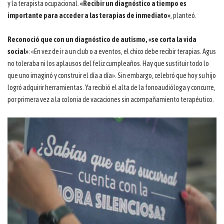
y la terapista ocupacional.
«Recibir un diagnóstico a tiempo es
importante para acceder a las terapias de inmediato»
, planteó.
Reconoció que con un diagnóstico de autismo, «se corta la vida
social»
: «En vez de ir a un club o a eventos, el chico debe recibir terapias. Agus
no toleraba ni los aplausos del feliz cumpleaños. Hay que sustituir todo lo
que uno imaginó y construir el día a día». Sin embargo, celebró que hoy su hijo
logró adquirir herramientas. Ya recibió el alta de la fonoaudióloga y concurre,
por primera vez a la colonia de vacaciones sin acompañamiento terapéutico.