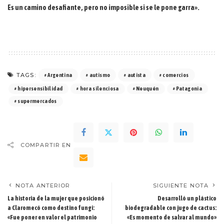
Es un camino desafiante, pero no imposible si se le pone garra».
TAGS:
Argentina
autismo
autista
comercios
hipersensibilidad
hora silenciosa
Neuquén
Patagonia
supermercados
COMPARTIR EN
NOTA ANTERIOR
SIGUIENTE NOTA
La historia de la mujer que posicionó
Desarrolló un plástico
a Claromecó como destino fungi:
biodegradable con jugo de cactus:
«Fue poner en valor el patrimonio
«Es momento de salvar al mundo»