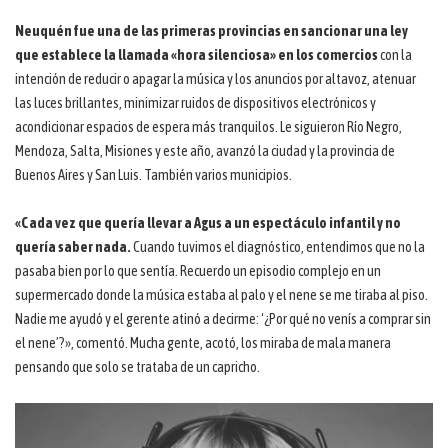
Neuquén fue una de las primeras provincias en sancionar una ley
que establece la llamada «hora silenciosa» en los comercios
con la
intención de reducir o apagar la música y los anuncios por altavoz, atenuar
las luces brillantes, minimizar ruidos de dispositivos electrónicos y
acondicionar espacios de espera más tranquilos. Le siguieron Río Negro,
Mendoza, Salta, Misiones y este año, avanzó la ciudad y la provincia de
Buenos Aires y San Luis. También varios municipios.
«Cada vez que quería llevar a Agus a un espectáculo infantil y no
quería saber nada.
Cuando tuvimos el diagnóstico, entendimos que no la
pasaba bien por lo que sentía. Recuerdo un episodio complejo en un
supermercado donde la música estaba al palo y el nene se me tiraba al piso.
Nadie me ayudó y el gerente atinó a decirme: ‘¿Por qué no venís a comprar sin
el nene’?», comentó. Mucha gente, acotó, los miraba de mala manera
pensando que solo se trataba de un capricho.