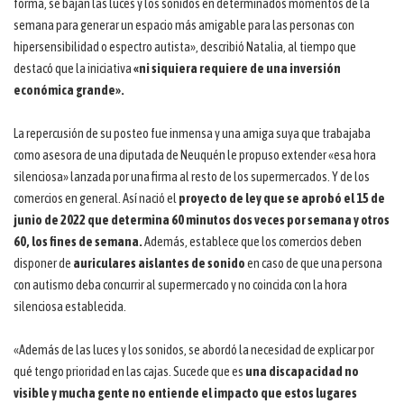
forma, se bajan las luces y los sonidos en determinados momentos de la
semana para generar un espacio más amigable para las personas con
hipersensibilidad o espectro autista», describió Natalia, al tiempo que
destacó que la iniciativa
«ni siquiera requiere de una inversión
económica grande».
La repercusión de su posteo fue inmensa y una amiga suya que trabajaba
como asesora de una diputada de Neuquén le propuso extender «esa hora
silenciosa» lanzada por una firma al resto de los supermercados. Y de los
comercios en general. Así nació el
proyecto de ley que se aprobó el 15 de
junio de 2022 que determina 60 minutos dos veces por semana y otros
60, los fines de semana.
Además, establece que los comercios deben
disponer de
auriculares aislantes de sonido
en caso de que una persona
con autismo deba concurrir al supermercado y no coincida con la hora
silenciosa establecida.
«Además de las luces y los sonidos, se abordó la necesidad de explicar por
qué tengo prioridad en las cajas. Sucede que es
una discapacidad no
visible y mucha gente no entiende el impacto que estos lugares