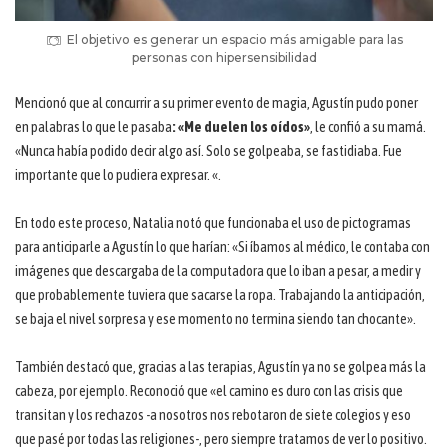
El objetivo es generar un espacio más amigable para las
personas con hipersensibilidad
Mencionó que al concurrir a su primer evento de magia, Agustín pudo poner
en palabras lo que le pasaba
: «Me duelen los oídos»
, le confió a su mamá.
«Nunca había podido decir algo así. Solo se golpeaba, se fastidiaba. Fue
importante que lo pudiera expresar. «.
En todo este proceso, Natalia notó que funcionaba el uso de pictogramas
para anticiparle a Agustín lo que harían: «Si íbamos al médico, le contaba con
imágenes que descargaba de la computadora que lo iban a pesar, a medir y
que probablemente tuviera que sacarse la ropa. Trabajando la anticipación,
se baja el nivel sorpresa y ese momento no termina siendo tan chocante».
También destacó que, gracias a las terapias, Agustín ya no se golpea más la
cabeza, por ejemplo. Reconoció que «el camino es duro con las crisis que
transitan y los rechazos -a nosotros nos rebotaron de siete colegios y eso
que pasé por todas las religiones-, pero siempre tratamos de ver lo positivo.