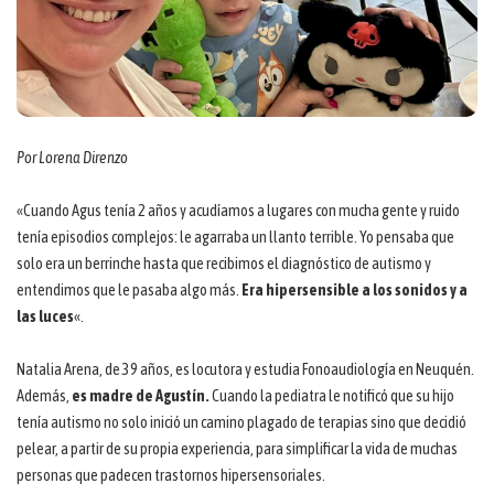
Por Lorena Direnzo
«Cuando Agus tenía 2 años y acudíamos a lugares con mucha gente y ruido
tenía episodios complejos: le agarraba un llanto terrible. Yo pensaba que
solo era un berrinche hasta que recibimos el diagnóstico de autismo y
entendimos que le pasaba algo más.
Era hipersensible a los sonidos y a
las luces
«.
Natalia Arena, de 39 años, es locutora y estudia Fonoaudiología en Neuquén.
Además,
es madre de Agustín.
Cuando la pediatra le notificó que su hijo
tenía autismo no solo inició un camino plagado de terapias sino que decidió
pelear, a partir de su propia experiencia, para simplificar la vida de muchas
personas que padecen trastornos hipersensoriales.