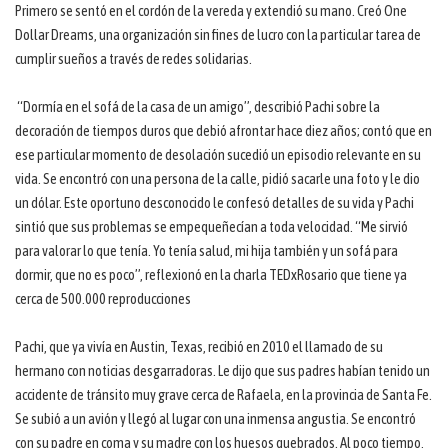
Primero se sentó en el cordón de la vereda y extendió su mano. Creó One
Dollar Dreams, una organización sin fines de lucro con la particular tarea de
cumplir sueños a través de redes solidarias.
“Dormía en el sofá de la casa de un amigo”, describió Pachi sobre la
decoración de tiempos duros que debió afrontar hace diez años; contó que en
ese particular momento de desolación sucedió un episodio relevante en su
vida. Se encontró con una persona de la calle, pidió sacarle una foto y le dio
un dólar. Este oportuno desconocido le confesó detalles de su vida y Pachi
sintió que sus problemas se empequeñecían a toda velocidad. “Me sirvió
para valorar lo que tenía. Yo tenía salud, mi hija también y un sofá para
dormir, que no es poco”, reflexionó en la charla TEDxRosario que tiene ya
cerca de 500.000 reproducciones
Pachi, que ya vivía en Austin, Texas, recibió en 2010 el llamado de su
hermano con noticias desgarradoras. Le dijo que sus padres habían tenido un
accidente de tránsito muy grave cerca de Rafaela, en la provincia de Santa Fe.
Se subió a un avión y llegó al lugar con una inmensa angustia. Se encontró
con su padre en coma y su madre con los huesos quebrados. Al poco tiempo,