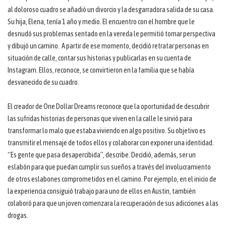
al doloroso cuadro se añadió un divorcio y la desgarradora salida de su casa.
Su hija, Elena, tenía 1 año y medio. El encuentro con el hombre que le
desnudó sus problemas sentado en la vereda le permitió tomar perspectiva
y dibujó un camino. A partir de ese momento, decidió retratar personas en
situación de calle, contar sus historias y publicarlas en su cuenta de
Instagram. Ellos, reconoce, se convirtieron en la familia que se había
desvanecido de su cuadro.
El creador de One Dollar Dreams reconoce que la oportunidad de descubrir
las sufridas historias de personas que viven en la calle le sirvió para
transformar lo malo que estaba viviendo en algo positivo. Su objetivo es
transmitir el mensaje de todos ellos y colaborar con exponer una identidad.
“Es gente que pasa desapercibida”, describe. Decidió, además, ser un
eslabón para que puedan cumplir sus sueños a través del involucramiento
de otros eslabones comprometidos en el camino. Por ejemplo, en el inicio de
la experiencia consiguió trabajo para uno de ellos en Austin, también
colaboró para que un joven comenzara la recuperación de sus adicciones a las
drogas.