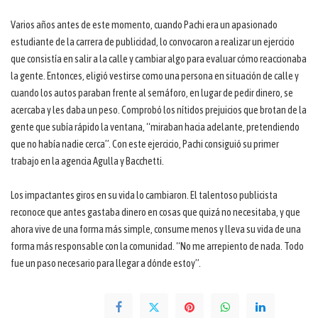
Varios años antes de este momento, cuando Pachi era un apasionado
estudiante de la carrera de publicidad, lo convocaron a realizar un ejercicio
que consistía en salir a la calle y cambiar algo para evaluar cómo reaccionaba
la gente. Entonces, eligió vestirse como una persona en situación de calle y
cuando los autos paraban frente al semáforo, en lugar de pedir dinero, se
acercaba y les daba un peso. Comprobó los nítidos prejuicios que brotan de la
gente que subía rápido la ventana, “miraban hacia adelante, pretendiendo
que no había nadie cerca”. Con este ejercicio, Pachi consiguió su primer
trabajo en la agencia Agulla y Bacchetti.
Los impactantes giros en su vida lo cambiaron. El talentoso publicista
reconoce que antes gastaba dinero en cosas que quizá no necesitaba, y que
ahora vive de una forma más simple, consume menos y lleva su vida de una
forma más responsable con la comunidad. “No me arrepiento de nada. Todo
fue un paso necesario para llegar a dónde estoy”.