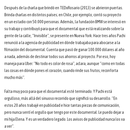
Después de la charla que brindó en TEDxRosario (2013) se abrieron puertas.
Brinda charlas en distintos países; en Chile, por ejemplo, contó su proyecto
en un estadio con 50.000 personas. Además, la fundación BMW se interesó en
su trabajo y contribuyó para que el documental que está realizando sobre la
gente de la calle, “Invisible”, se presente en Nueva York. Hace tres años Pachi
renunció a la agencia de publicidad en dónde trabajaba para abocarse a la
filmación del documental. Cuenta que pasó de ganar 100.000 dólares al año
a nada, además de destinar todos sus ahorros al proyecto. Por eso, hoy
maneja para Uber. “No todo es color de rosa”, aclara, aunque “como en todas
las cosas en dónde pones el corazón, cuando rinde sus frutos, reconforta
mucho más”.
Falta muy poco para que el documental esté terminado. Y Pachi está
orgulloso, más allá del sinuoso recorrido que significó su desarrollo. “En
estos 20 años trabajé en publicidad e hice tantas piezas de comunicación,
pero nunca sentí el orgullo que tengo por este documental. Le puedo dejar a
mi hija Elena. Y es un verdadero legado. Los avisos de publicidad nunca los va
a ver”.