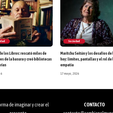
edad
Sociedad
de los Libros: rescató miles de
Maritchu Seitún y los desafíos de 
s de la basura y creó bibliotecas
hoy: límites, pantallas y el rol de 
rias
empatía
26
17 mayo, 2026
rma de imaginar y crear el
CONTACTO