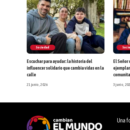
Sociedad
Soci
Escuchar para ayudar: la historia del
El Señor 
influencer solidario que cambia vidas en la
ejemplare
calle
comunita
21 junio, 2026
3 junio, 20
Una fo