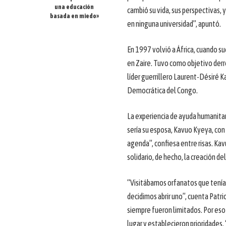
una educación
cambió su vida, sus perspectivas, 
basada en miedo»
en ninguna universidad”, apuntó.
En 1997 volvió a África, cuando s
en Zaire. Tuvo como objetivo derr
líder guerrillero Laurent-Désiré K
Democrática del Congo.
La experiencia de ayuda humanitari
sería su esposa, Kavuo Kyeya, con 
agenda”, confiesa entre risas. Ka
solidario, de hecho, la creación de
“Visitábamos orfanatos que tenía
decidimos abrir uno”, cuenta Patri
siempre fueron limitados. Por eso 
lugar y establecieron prioridades.