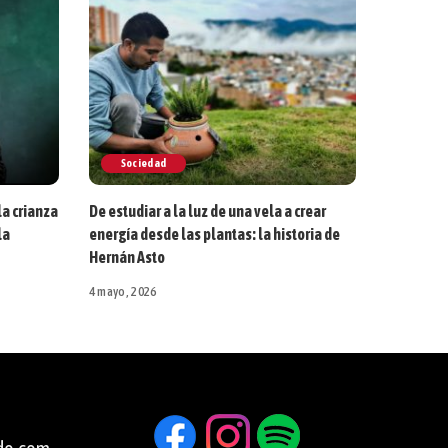
Sociedad
la crianza
De estudiar a la luz de una vela a crear
la
energía desde las plantas: la historia de
Hernán Asto
4 mayo, 2026