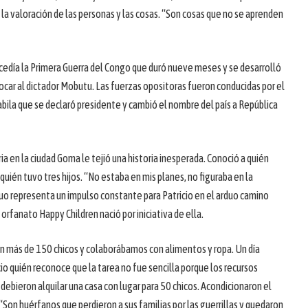
y la valoración de las personas y las cosas. “Son cosas que no se aprenden
ucedía la Primera Guerra del Congo que duró nueve meses y se desarrolló
ocar al dictador Mobutu. Las fuerzas opositoras fueron conducidas por el
abila que se declaró presidente y cambió el nombre del país a República
a en la ciudad Goma le tejió una historia inesperada. Conoció a quién
quién tuvo tres hijos. “No estaba en mis planes, no figuraba en la
vuo representa un impulso constante para Patricio en el arduo camino
l orfanato Happy Children nació por iniciativa de ella.
n más de 150 chicos y colaborábamos con alimentos y ropa. Un día
cio quién reconoce que la tarea no fue sencilla porque los recursos
debieron alquilar una casa con lugar para 50 chicos. Acondicionaron el
 “Son huérfanos que perdieron a sus familias por las guerrillas y quedaron