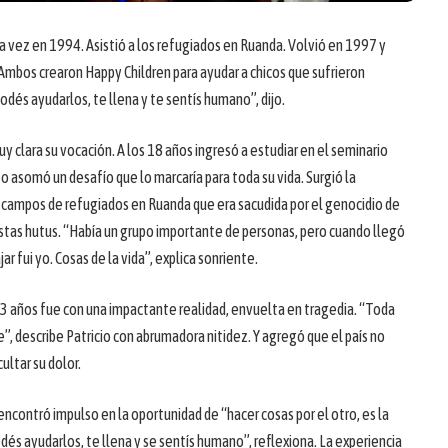
era vez en 1994. Asistió a los refugiados en Ruanda. Volvió en 1997 y
 Ambos crearon Happy Children para ayudar a chicos que sufrieron
dés ayudarlos, te llena y te sentís humano”, dijo.
uy clara su vocación. A los 18 años ingresó a estudiar en el seminario
 asomó un desafío que lo marcaría para toda su vida. Surgió la
 los campos de refugiados en Ruanda que era sacudida por el genocidio de
mistas hutus. “Había un grupo importante de personas, pero cuando llegó
r fui yo. Cosas de la vida”, explica sonriente.
23 años fue con una impactante realidad, envuelta en tragedia. “Toda
”, describe Patricio con abrumadora nitidez. Y agregó que el país no
ultar su dolor.
encontró impulso en la oportunidad de “hacer cosas por el otro, es la
odés ayudarlos, te llena y se sentís humano”, reflexiona. La experiencia