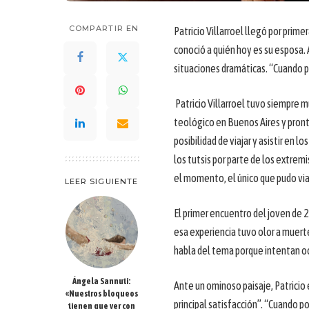
COMPARTIR EN
Patricio Villarroel llegó por prim
conoció a quién hoy es su esposa.
situaciones dramáticas. “Cuando po
Patricio Villarroel tuvo siempre m
teológico en Buenos Aires y pronto
posibilidad de viajar y asistir en
los tutsis por parte de los extre
el momento, el único que pudo viaja
LEER SIGUIENTE
El primer encuentro del joven de 
esa experiencia tuvo olor a muerte
habla del tema porque intentan oc
Ángela Sannuti:
Ante un ominoso paisaje, Patricio 
«Nuestros bloqueos
principal satisfacción”. “Cuando p
tienen que ver con