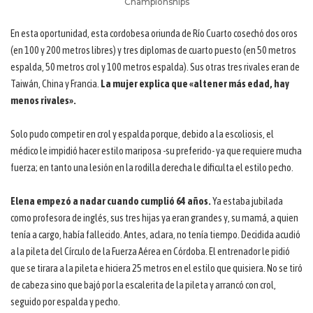
Championships
En esta oportunidad, esta cordobesa oriunda de Río Cuarto cosechó dos oros
(en 100 y 200 metros libres) y tres diplomas de cuarto puesto (en 50 metros
espalda, 50 metros crol y 100 metros espalda). Sus otras tres rivales eran de
Taiwán, China y Francia.
La mujer explica que «al tener más edad, hay
menos rivales».
Solo pudo competir en crol y espalda porque, debido a la escoliosis, el
médico le impidió hacer estilo mariposa -su preferido- ya que requiere mucha
fuerza; en tanto una lesión en la rodilla derecha le dificulta el estilo pecho.
Elena empezó a nadar cuando cumplió 64 años.
Ya estaba jubilada
como profesora de inglés, sus tres hijas ya eran grandes y, su mamá, a quien
tenía a cargo, había fallecido. Antes, aclara, no tenía tiempo. Decidida acudió
a la pileta del Círculo de la Fuerza Aérea en Córdoba. El entrenador le pidió
que se tirara a la pileta e hiciera 25 metros en el estilo que quisiera. No se tiró
de cabeza sino que bajó por la escalerita de la pileta y arrancó con crol,
seguido por espalda y pecho.