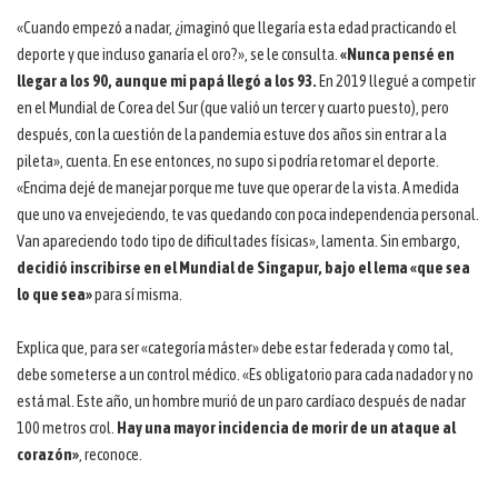
«Cuando empezó a nadar, ¿imaginó que llegaría esta edad practicando el
deporte y que incluso ganaría el oro?», se le consulta.
«Nunca pensé en
llegar a los 90, aunque mi papá llegó a los 93.
En 2019 llegué a competir
en el Mundial de Corea del Sur (que valió un tercer y cuarto puesto), pero
después, con la cuestión de la pandemia estuve dos años sin entrar a la
pileta», cuenta. En ese entonces, no supo si podría retomar el deporte.
«Encima dejé de manejar porque me tuve que operar de la vista. A medida
que uno va envejeciendo, te vas quedando con poca independencia personal.
Van apareciendo todo tipo de dificultades físicas», lamenta. Sin embargo,
decidió inscribirse en el Mundial de Singapur, bajo el lema «que sea
lo que sea»
para sí misma.
Explica que, para ser «categoría máster» debe estar federada y como tal,
debe someterse a un control médico. «Es obligatorio para cada nadador y no
está mal. Este año, un hombre murió de un paro cardíaco después de nadar
100 metros crol.
Hay una mayor incidencia de morir de un ataque al
corazón»
, reconoce.