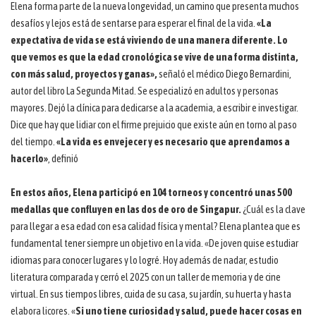
Elena forma parte de la nueva longevidad, un camino que presenta muchos
desafíos y lejos está de sentarse para esperar el final de la vida.
«La
expectativa de vida se está viviendo de una manera diferente. Lo
que vemos es que la edad cronológica se vive de una forma distinta,
con más salud, proyectos y ganas»,
señaló el médico Diego Bernardini,
autor del libro La Segunda Mitad. Se especializó en adultos y personas
mayores. Dejó la clínica para dedicarse a la academia, a escribir e investigar.
Dice que hay que lidiar con el firme prejuicio que existe aún en torno al paso
del tiempo.
«La vida es envejecer y es necesario que aprendamos a
hacerlo»
, definió
En estos años, Elena participó en 104 torneos y concentró unas 500
medallas que confluyen en las dos de oro de Singapur.
¿Cuál es la clave
para llegar a esa edad con esa calidad física y mental? Elena plantea que es
fundamental tener siempre un objetivo en la vida. «De joven quise estudiar
idiomas para conocer lugares y lo logré. Hoy además de nadar, estudio
literatura comparada y cerró el 2025 con un taller de memoria y de cine
virtual. En sus tiempos libres, cuida de su casa, su jardín, su huerta y hasta
elabora licores. «
Si uno tiene curiosidad y salud, puede hacer cosas en