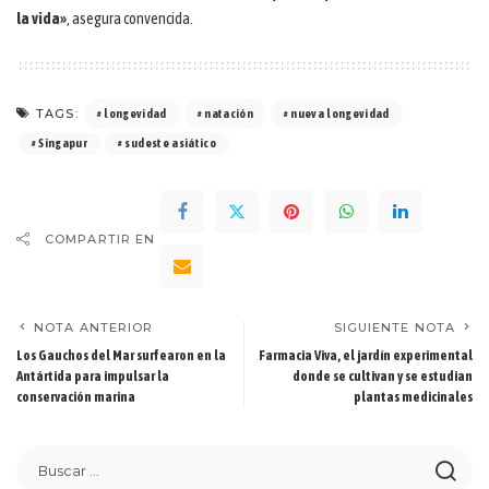
la vida»
, asegura convencida.
TAGS:
longevidad
natación
nueva longevidad
Singapur
sudeste asiático
COMPARTIR EN
NOTA ANTERIOR
SIGUIENTE NOTA
Los Gauchos del Mar surfearon en la
Farmacia Viva, el jardín experimental
Antártida para impulsar la
donde se cultivan y se estudian
conservación marina
plantas medicinales