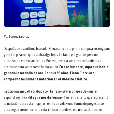
Por Lorena Direnzo
Después de esa última brazada, Elena salió de la pileta olímpica en Singapur
y miró el pizarrón que estaba algo lejos. La tabla era grande, pero no
alcanzaba a ver sin sus lentes. Por eso, invitó a sus otras compañeras a
acercarse para saber cómo había salido.
En ese instante, supo que había
ganado la medalla de oro
.
Con sus 90 años, Elena Placci era
campeona mundial de natación en el sudeste asiático.
Recibió una medalla grabada con la frase «Water Shapes Us» que, en
español significa
«El agua nos da forma»
. Y es, en parte, lo que representó
la natación para esta mujer: un estilo de vida y una forma de proyectarse
para seguir creciendo en la vida, incluso cuando ya era una adulta mayor.