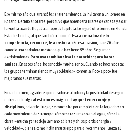
domingos también optaba por meterse a la pileta.
Ese mismo año que arrancó los entrenamientos, la invitaron a un torneo en
Rosario. Decidió anotarse, pero tuvo que aprender a tirarse de cabeza y a dar
la vuelta cuando llegaba al tope de la pileta. Le siguió otro torneo en Florida,
Estados Unidos, al que también concurrió.
Esa adrenalina de la
competencia, reconoce, le apasiona.
«En esa ocasión, hace 20 años,
conocí a una nadadora mexicana que hoy tiene 89 años. Seguimos
escribiéndonos.
Para eso también sirve la natación: para hacer
amigos.
En estos años, he conocido mucha gente. Cuando se hacen postas,
los grupos terminan siendo muy solidarios», comenta. Poco a poco fue
mejorando sus marcas.
En cada torneo, agradece «poder subirse al cubo» y la posibilidad de seguir
entrenando.
«Igual esto no es mágico: hay que tener coraje y
disciplina»
, advierte. Luego, se concentra por completo en la largada y en
cada movimiento de su cuerpo: cómo mete su mano en el agua, cómo la
cierra -«mucha gente deja la mano abierta y ahí se pierde energía y
velocidad»-, piensa cómo inclinar su cuerpo para ofrecer menos fuerza al