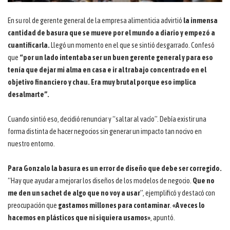
En su rol de gerente general de la empresa alimenticia advirtió
la inmensa
cantidad de basura que se mueve por el mundo a diario y empezó a
cuantificarla.
Llegó un momento en el que se sintió desgarrado. Confesó
que
“por un lado intentaba ser un buen gerente general y para eso
tenía que dejar mi alma en casa e ir al trabajo concentrado en el
objetivo financiero y chau. Era muy brutal porque eso implica
desalmarte”.
Cuando sintió eso, decidió renunciar y “saltar al vacío”. Debía existir una
forma distinta de hacer negocios sin generar un impacto tan nocivo en
nuestro entorno.
Para Gonzalo la basura es un error de diseño que debe ser corregido.
“Hay que ayudar a mejorar los diseños de los modelos de negocio.
Que no
me den un sachet de algo que no voy a usar
”, ejemplificó y destacó con
preocupación que
gastamos millones para contaminar
.
«A veces lo
hacemos en plásticos que ni siquiera usamos»
, apuntó.