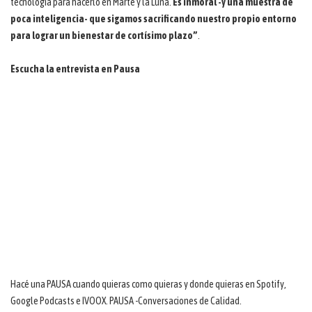
tecnología para hacerlo en Marte y la Luna.
Es inmoral -y una muestra de
poca inteligencia- que sigamos sacrificando nuestro propio entorno
para lograr un bienestar de cortísimo plazo”
.
Escucha la entrevista en Pausa
Hacé una PAUSA cuando quieras como quieras y donde quieras en Spotify,
Google Podcasts e IVOOX. PAUSA -Conversaciones de Calidad.