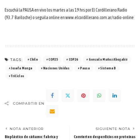
Escuchá la PAUSA en vivo los martes a las 19 hrs por El Cordillerano Radio
(93.7 Bariloche) o seguila online en www.elcordillerano.com.ar/radio-online
TAGS:
Chile
COP25
COP26
Gonzalo Muñoz Abogabir
Josefa Monge
Naciones Unidas
Pausa
Sistema B
TriCiclos
COMPARTIR EN
NOTA ANTERIOR
SIGUIENTE NOTA
Bioplástico de cáñamo: fabrica y
Convierten desperdicios en proteínas