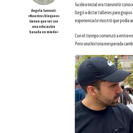
Su idea inicial era transmitir con
Ángela Sannuti:
llegó a dictar talleres para grupo
«Nuestros bloqueos
experiencia le mostró que podía am
tienen que ver con
una educación
basada en miedo»
Con el tiempo comenzó a entrevis
Pero una historia inesperada camb