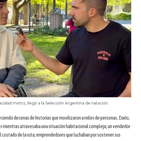
acidad motriz, llegó a la Selección Argentina de natación.
eciendo decenas de historias que movilizaron a miles de personas. Darío,
 mientras atravesaba una situación habitacional compleja; un vendedor
al costado de la ruta; emprendedores que luchaban por sostener sus