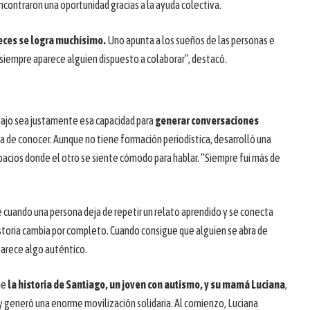
ncontraron una oportunidad gracias a la ayuda colectiva.
veces se logra muchísimo.
Uno apunta a los sueños de las personas e
 siempre aparece alguien dispuesto a colaborar”, destacó.
abajo sea justamente esa capacidad para
generar conversaciones
 de conocer. Aunque no tiene formación periodística, desarrolló una
spacios donde el otro se siente cómodo para hablar. “Siempre fui más de
cuando una persona deja de repetir un relato aprendido y se conecta
istoria cambia por completo. Cuando consigue que alguien se abra de
 aparece algo auténtico.
ue
la historia de Santiago, un joven con autismo, y su mamá Luciana
,
 y generó una enorme movilización solidaria. Al comienzo, Luciana