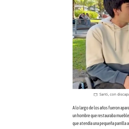
Santi, con discap
A lo largo de los años fueron apar
un hombre que restauraba muebles
que atendía una pequeña parrilla 