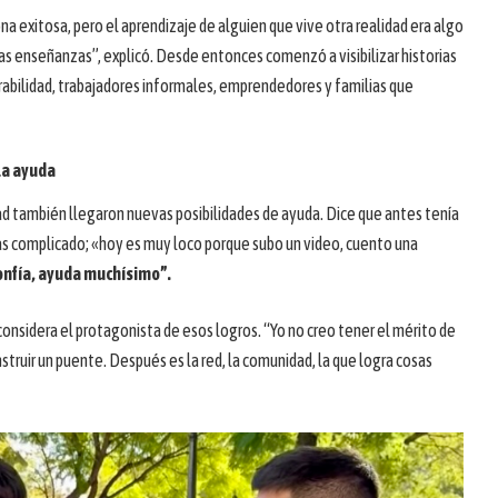
ona exitosa, pero el aprendizaje de alguien que vive otra realidad era algo
s enseñanzas”, explicó. Desde entonces comenzó a visibilizar historias
rabilidad, trabajadores informales, emprendedores y familias que
 la ayuda
d también llegaron nuevas posibilidades de ayuda. Dice que antes tenía
s complicado; «hoy es muy loco porque subo un video, cuento una
confía, ayuda muchísimo”.
considera el protagonista de esos logros. “Yo no creo tener el mérito de
struir un puente. Después es la red, la comunidad, la que logra cosas