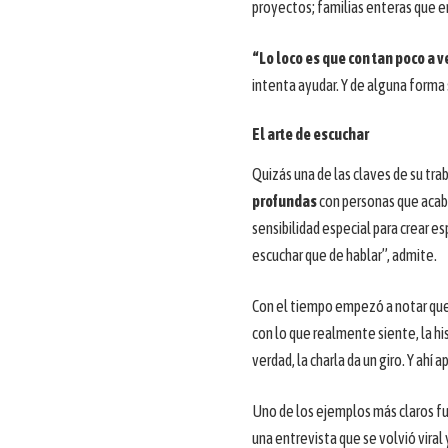
proyectos; familias enteras que e
“Lo loco es que con tan poco a 
intenta ayudar. Y de alguna forma
El arte de escuchar
Quizás una de las claves de su tr
profundas
con personas que acaba
sensibilidad especial para crear e
escuchar que de hablar”, admite.
Con el tiempo empezó a notar que 
con lo que realmente siente, la h
verdad, la charla da un giro. Y ahí
Uno de los ejemplos más claros f
una entrevista que se volvió viral