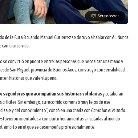
Screenshot
o de la Ruta 8 cuando Manuel Gutiérrez se detuvo a hablar con él. Nunca
 cambiar su vida.
po se convirtió en puente entre las personas que necesitan una mano y
Desde San Miguel, provincia de Buenos Aires, construyó con sensibilidad
ten historias que valen la pena.
e seguidores que acompañan sus historias solidarias
y colaboran
s difíciles. Sin embargo, su recorrido comenzó muy lejos de ese
ndizaje y del conocimiento”, contó en una charla con
Cambian el Mundo
.
estuvieron orientados a compartir herramientas vinculadas al mundo
al, ámbito en el que se desempeña profesionalmente.