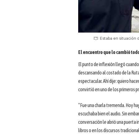
Estaba en situación d
El encuentro que lo cambió tod
El punto de inflexión llegó cuando
descansando al costado de la Ruta 
espectacular. Ahí dije: quiero hac
convirtió en uno de los primeros p
“Fue una charla tremenda. Hoy hag
escuchaba bien el audio. Sin emba
conversación le abrió una puerta 
libros o en los discursos tradiciona