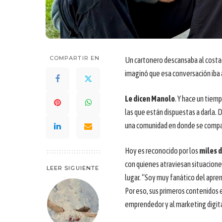
COMPARTIR EN
Un cartonero descansaba al costad
imaginó que esa conversación iba a
Le dicen Manolo
. Y hace un tiem
las que están dispuestas a darla. 
una comunidad en donde se compar
Hoy es reconocido por los
miles d
con quienes atraviesan situacione
LEER SIGUIENTE
lugar. “Soy muy fanático del apre
Por eso, sus primeros contenidos 
emprendedor y al marketing digit