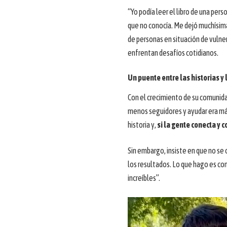
“Yo podía leer el libro de una pers
que no conocía. Me dejó muchísima
de personas en situación de vulne
enfrentan desafíos cotidianos.
Un puente entre las historias y
Con el crecimiento de su comunida
menos seguidores y ayudar era má
historia y,
si la gente conecta y 
Sin embargo, insiste en que no se 
los resultados. Lo que hago es con
increíbles”.