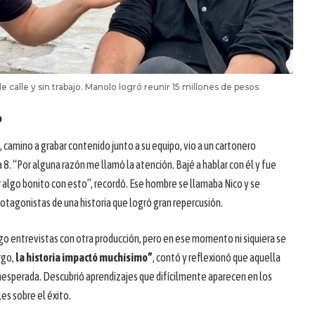
e calle y sin trabajo. Manolo logró reunir 15 millones de pesos
o
, camino a grabar contenido junto a su equipo, vio a un cartonero
8. “Por alguna razón me llamó la atención. Bajé a hablar con él y fue
er algo bonito con esto”, recordó. Ese hombre se llamaba Nico y se
rotagonistas de una historia que logró gran repercusión.
o entrevistas con otra producción, pero en ese momento ni siquiera se
rgo,
la historia impactó muchísimo”
, contó y reflexionó que aquella
inesperada. Descubrió aprendizajes que difícilmente aparecen en los
les sobre el éxito.