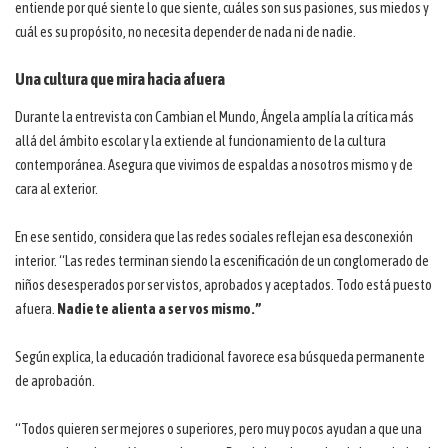
entiende por qué siente lo que siente, cuáles son sus pasiones, sus miedos y
cuál es su propósito, no necesita depender de nada ni de nadie.
Una cultura que mira hacia afuera
Durante la entrevista con Cambian el Mundo, Ángela amplía la crítica más
allá del ámbito escolar y la extiende al funcionamiento de la cultura
contemporánea. Asegura que vivimos de espaldas a nosotros mismo y de
cara al exterior.
En ese sentido, considera que las redes sociales reflejan esa desconexión
interior. “Las redes terminan siendo la escenificación de un conglomerado de
niños desesperados por ser vistos, aprobados y aceptados. Todo está puesto
afuera.
Nadie te alienta a ser vos mismo.”
Según explica, la educación tradicional favorece esa búsqueda permanente
de aprobación.
“Todos quieren ser mejores o superiores, pero muy pocos ayudan a que una