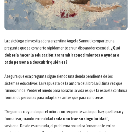
La psicóloga e investigadora argentina Ángela Sannuti comparte una
pregunta que se convierte rápidamente en un disparador esencial:
¿Qué
debería hacer la educación: transmitir conocimientos o ayudar a
cada persona a descubrir quién es?
Asegura que esa pregunta sigue siendo una deuda pendiente de los
sistemas educativos. La respuesta de la autora del libro La última vez que
fuimos niños. Perder el miedo para abrazar la vida es que la escuela continúa
formando personas para adaptarse antes que para conocerse.
“Seguimos creyendo que el niño es un recipiente vacío que hay que llenar y
formatear, cuando en realidad
cada uno trae su singularidad
”,
sostiene. Desde esa mirada, el problema no radica únicamente en los