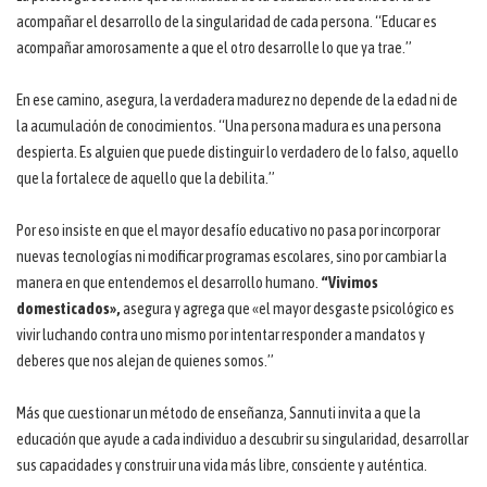
acompañar el desarrollo de la singularidad de cada persona. “Educar es
acompañar amorosamente a que el otro desarrolle lo que ya trae.”
En ese camino, asegura, la verdadera madurez no depende de la edad ni de
la acumulación de conocimientos. “Una persona madura es una persona
despierta. Es alguien que puede distinguir lo verdadero de lo falso, aquello
que la fortalece de aquello que la debilita.”
Por eso insiste en que el mayor desafío educativo no pasa por incorporar
nuevas tecnologías ni modificar programas escolares, sino por cambiar la
manera en que entendemos el desarrollo humano.
“Vivimos
domesticados»,
asegura y agrega que «el mayor desgaste psicológico es
vivir luchando contra uno mismo por intentar responder a mandatos y
deberes que nos alejan de quienes somos.”
Más que cuestionar un método de enseñanza, Sannuti invita a que la
educación que ayude a cada individuo a descubrir su singularidad, desarrollar
sus capacidades y construir una vida más libre, consciente y auténtica.