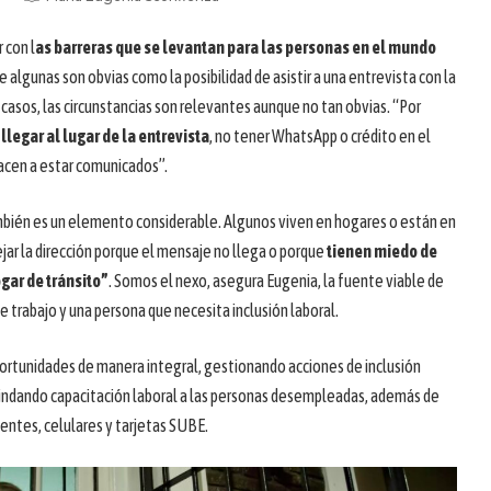
r con l
as barreras que se levantan para las personas en el mundo
e algunas son obvias como la posibilidad de asistir a una entrevista con la
casos, las circunstancias son relevantes aunque no tan obvias. “Por
 llegar al lugar de la entrevista
, no tener WhatsApp o crédito en el
acen a estar comunicados”.
ambién es un elemento considerable. Algunos viven en hogares o están en
ejar la dirección porque el mensaje no llega o porque
tienen miedo de
gar de tránsito”
. Somos el nexo, asegura Eugenia, la fuente viable de
 trabajo y una persona que necesita inclusión laboral.
portunidades de manera integral, gestionando acciones de inclusión
 brindando capacitación laboral a las personas desempleadas, además de
ientes, celulares y tarjetas SUBE.