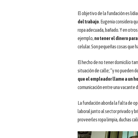
El objetivo de la fundación es lidia
del trabajo
. Eugenia considera qu
ropa adecuada, bañado. Y en otros 
ejemplo,
no tener el dinero para
celular. Son pequeñas cosas que h
El hecho de no tener domicilio t
situación de calle; “y no pueden d
que el empleador llame a un ho
comunicación entre una vacante de
La fundación aborda la falta de o
laboral junto al sector privado y
proveerles ropa limpia, duchas cal