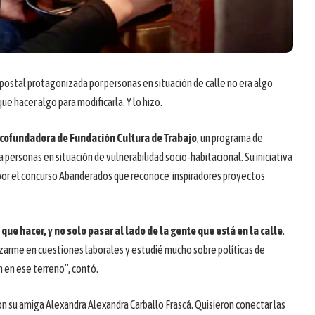
postal protagonizada por personas en situación de calle no era algo
ue hacer algo para modificarla. Y lo hizo.
 cofundadora de Fundación Cultura de Trabajo
, un programa de
 personas en situación de vulnerabilidad socio-habitacional. Su iniciativa
 por el concurso Abanderados que reconoce inspiradores proyectos
ue hacer, y no solo pasar al lado de la gente que está en la calle
.
zarme en cuestiones laborales y estudié mucho sobre políticas de
 en ese terreno”, contó.
con su amiga Alexandra Alexandra Carballo Frascá. Quisieron conectar las