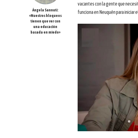
vacantes con la gente que necesita
Ángela Sannuti:
funciona en Neuquén para iniciar e
«Nuestros bloqueos
tienen que ver con
una educación
basada en miedo»