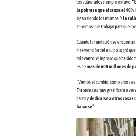
los vulnerados siempre estuvo. “E
la pobreza que alcanza el 40%
.
sigan siendo los mismos. Y
la sali
tenemos que trabajar para que me
Cuando la fundación se encuentra c
intervención del equipo logró que
relevante: el ingreso que ha sido 
es de
más de 600 millones de p
“Vemos el cambio, cómo ahora est
Entonces es muy gratificante ver e
parte y
dedicarse a otras cosas 
bañarse”
.