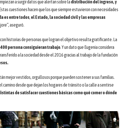
mpiezan a surgir datos que alertan sobre la
distribución del ingreso, y
 Estas cuestiones hacen que los que siempre estuvieron con necesidades
da es entre todos
,
el Estado, la sociedad civil y las empresas
jore”, aseguró.
on historias de personas que logran el objetivo resulta gratificante. La
400 persona consiguieran trabajo
. Y un dato que Eugenia considera
transferido a la sociedad desde el 2016 gracias al trabajo de la fundación
esos.
án mejor vestidos, orgullosos porque pueden sostener a sus familias.
l camino desde que dejan los hogares de tránsito o la calle a sentirse
distintas de satisfacer cuestiones básicas como qué comer o dónde