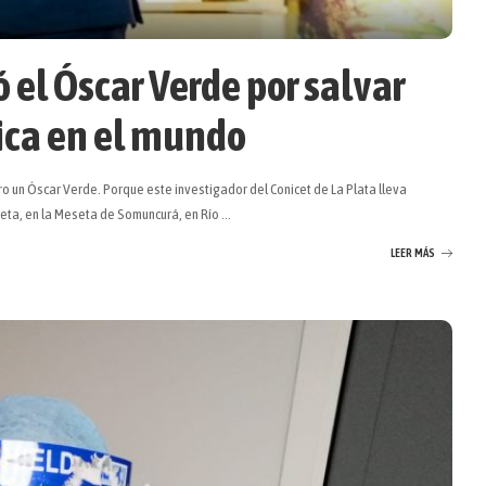
ó el Óscar Verde por salvar
ica en el mundo
o un Óscar Verde. Porque este investigador del Conicet de La Plata lleva
heta, en la Meseta de Somuncurá, en Río
...
LEER MÁS