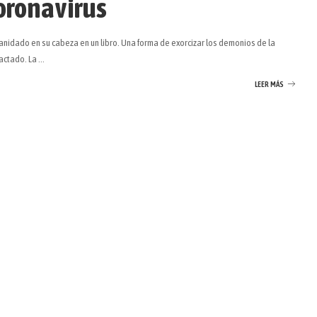
coronavirus
anidado en su cabeza en un libro. Una forma de exorcizar los demonios de la
pactado. La
...
LEER MÁS