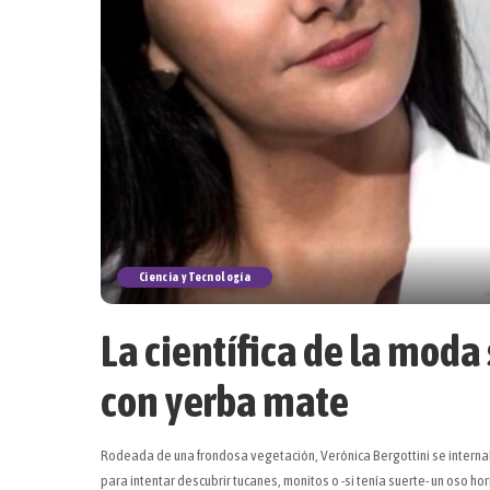
Ciencia y Tecnología
La científica de la moda
con yerba mate
Rodeada de una frondosa vegetación, Verónica Bergottini se internaba
para intentar descubrir tucanes, monitos o -si tenía suerte- un oso h